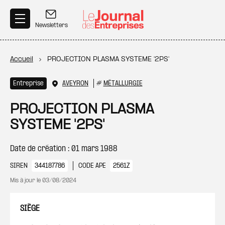
Aller au contenu principal
Newsletters
Fil d'Ariane
Accueil
PROJECTION PLASMA SYSTEME '2PS'
Entreprise
AVEYRON
#
MÉTALLURGIE
PROJECTION PLASMA
SYSTEME '2PS'
Date de création : 01 mars 1988
SIREN
344187786
CODE APE
2561Z
Mis à jour le
03/08/2024
SIÈGE