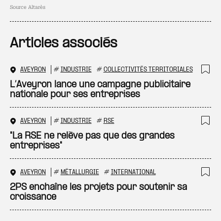
Source Altarès
Articles associés
AVEYRON
#
INDUSTRIE
#
COLLECTIVITÉS TERRITORIALES
Ajo
L’Aveyron lance une campagne publicitaire
nationale pour ses entreprises
AVEYRON
#
INDUSTRIE
#
RSE
Ajo
"La RSE ne relève pas que des grandes
entreprises"
AVEYRON
#
MÉTALLURGIE
#
INTERNATIONAL
Ajo
2PS enchaîne les projets pour soutenir sa
croissance