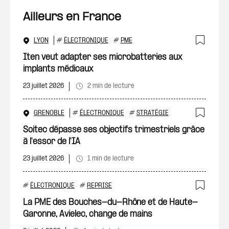
Ailleurs en France
LYON
#
ÉLECTRONIQUE
#
PME
Ajout
Iten veut adapter ses microbatteries aux
implants médicaux
23 juillet 2026
2 min de lecture
GRENOBLE
#
ÉLECTRONIQUE
#
STRATÉGIE
Ajout
Soitec dépasse ses objectifs trimestriels grâce
à l'essor de l'IA
23 juillet 2026
1 min de lecture
#
ÉLECTRONIQUE
#
REPRISE
Ajout
La PME des Bouches-du-Rhône et de Haute-
Garonne, Avielec, change de mains