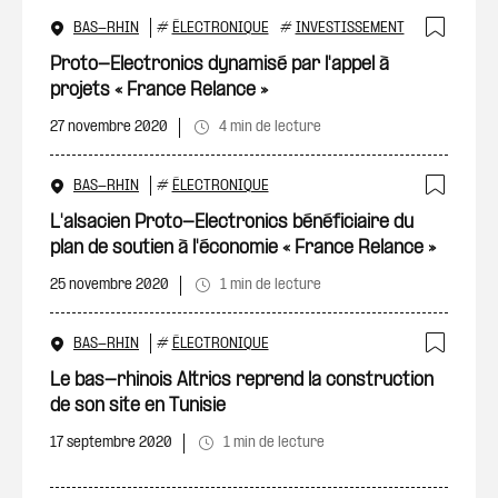
BAS-RHIN
#
ÉLECTRONIQUE
#
INVESTISSEMENT
Ajout
Proto-Electronics dynamisé par l'appel à
projets « France Relance »
27 novembre 2020
4 min de lecture
BAS-RHIN
#
ÉLECTRONIQUE
Ajout
L'alsacien Proto-Electronics bénéficiaire du
plan de soutien à l'économie « France Relance »
25 novembre 2020
1 min de lecture
BAS-RHIN
#
ÉLECTRONIQUE
Ajout
Le bas-rhinois Altrics reprend la construction
de son site en Tunisie
17 septembre 2020
1 min de lecture