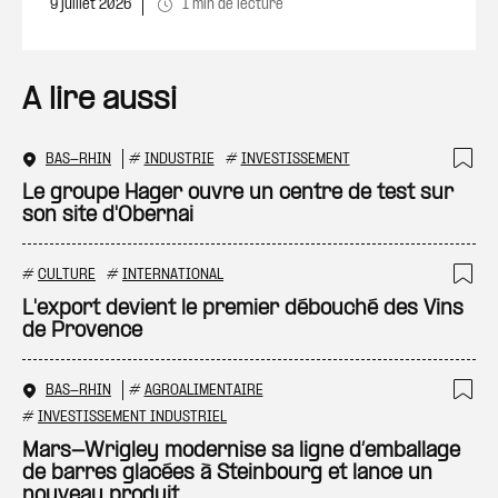
9 juillet 2026
1 min de lecture
A lire aussi
BAS-RHIN
#
INDUSTRIE
#
INVESTISSEMENT
Ajo
Le groupe Hager ouvre un centre de test sur
son site d'Obernai
#
CULTURE
#
INTERNATIONAL
Ajo
L'export devient le premier débouché des Vins
de Provence
BAS-RHIN
#
AGROALIMENTAIRE
Ajo
#
INVESTISSEMENT INDUSTRIEL
Mars-Wrigley modernise sa ligne d’emballage
de barres glacées à Steinbourg et lance un
nouveau produit