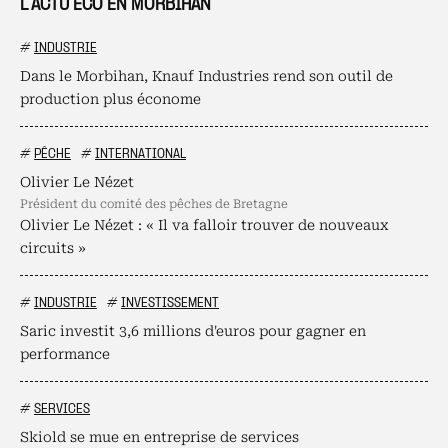
L’ACTU ÉCO EN MORBIHAN
#
INDUSTRIE
Dans le Morbihan, Knauf Industries rend son outil de
production plus économe
#
PÊCHE
#
INTERNATIONAL
Olivier Le Nézet
président du comité des pêches de Bretagne
Olivier Le Nézet : « Il va falloir trouver de nouveaux
circuits »
#
INDUSTRIE
#
INVESTISSEMENT
Saric investit 3,6 millions d'euros pour gagner en
performance
#
SERVICES
Skiold se mue en entreprise de services