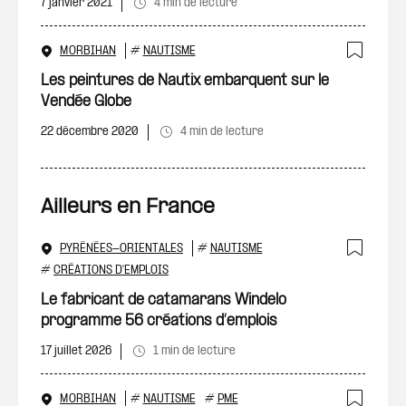
7 janvier 2021
4 min de lecture
MORBIHAN
#
NAUTISME
Ajout
Les peintures de Nautix embarquent sur le
Vendée Globe
22 décembre 2020
4 min de lecture
Ailleurs en France
PYRÉNÉES-ORIENTALES
#
NAUTISME
Ajout
#
CRÉATIONS D'EMPLOIS
Le fabricant de catamarans Windelo
programme 56 créations d’emplois
17 juillet 2026
1 min de lecture
MORBIHAN
#
NAUTISME
#
PME