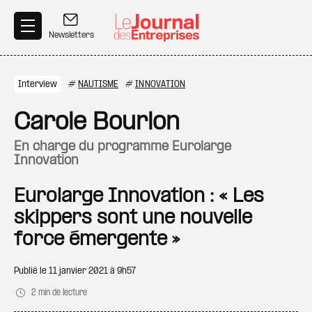
Aller au contenu principal
Newsletters
Interview
#
NAUTISME
#
INNOVATION
Carole Bourlon
en charge du programme Eurolarge
Innovation
Eurolarge Innovation : « Les
skippers sont une nouvelle
force émergente »
Publié le
11 janvier 2021 à 9h57
2 min de lecture