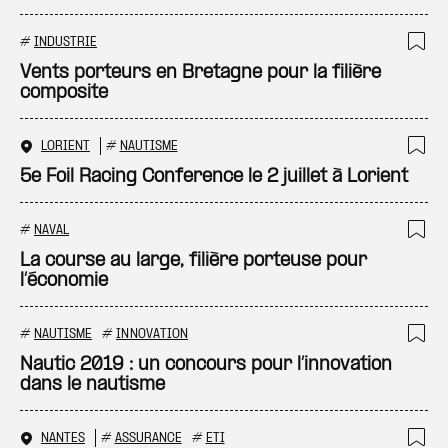
#
INDUSTRIE
Ajo
Vents porteurs en Bretagne pour la filière
composite
LORIENT
#
NAUTISME
Ajo
5e Foil Racing Conference le 2 juillet à Lorient
#
NAVAL
Ajo
La course au large, filière porteuse pour
l’économie
#
NAUTISME
#
INNOVATION
Ajo
Nautic 2019 : un concours pour l’innovation
dans le nautisme
NANTES
#
ASSURANCE
#
ETI