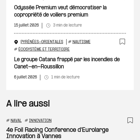
Ajout
Odyssée Premium veut démocratiser la
copropriété de voiliers premium
15 juillet 2026
3 min de lecture
PYRÉNÉES-ORIENTALES
#
NAUTISME
Ajout
#
ÉCOSYSTÈME ET TERRITOIRE
Le groupe Catana frappé par les incendies de
Canet-en-Roussillon
6 juillet 2026
1 min de lecture
A lire aussi
#
NAVAL
#
INNOVATION
Ajo
4e Foil Racing Conference d'Eurolarge
Innovation à Vannes