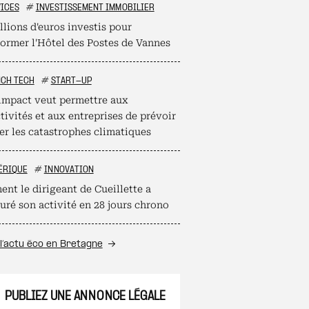
ICES
#
INVESTISSEMENT IMMOBILIER
llions d'euros investis pour
former l'Hôtel des Postes de Vannes
NCH TECH
#
START-UP
mpact veut permettre aux
tivités et aux entreprises de prévoir
er les catastrophes climatiques
ÉRIQUE
#
INNOVATION
nt le dirigeant de Cueillette a
uré son activité en 28 jours chrono
l’actu éco en Bretagne
PUBLIEZ UNE ANNONCE LÉGALE