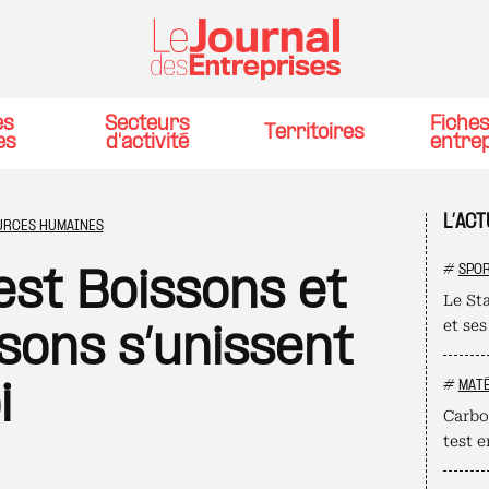
es
Secteurs
Fiche
Territoires
es
d'activité
entre
L’AC
URCES HUMAINES
#
SPO
est Boissons et
Le St
et ses
sons s’unissent
#
MATÉ
i
Carbo
test 