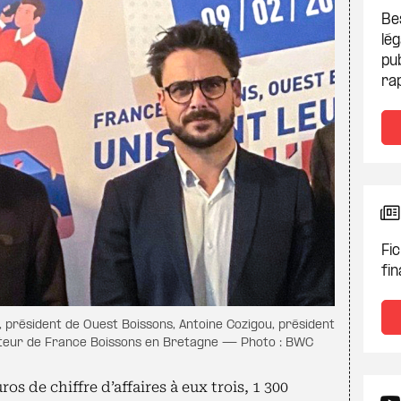
Be
lég
pub
ra
Fic
fin
, président de Ouest Boissons, Antoine Cozigou, président
ecteur de France Boissons en Bretagne — Photo : BWC
ros de chiffre d’affaires à eux trois, 1 300