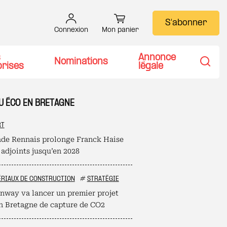
S'abonner
Connexion
Mon panier
s
Annonce
Nominations
prises
légale
Recher
TU ÉCO EN BRETAGNE
RT
ade Rennais prolonge Franck Haise
 adjoints jusqu’en 2028
RIAUX DE CONSTRUCTION
#
STRATÉGIE
nway va lancer un premier projet
en Bretagne de capture de CO2