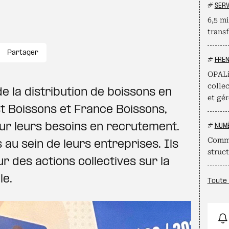
#
SERV
6,5 mi
trans
Partager
#
FRE
OPALi
collec
e la distribution de boissons en
et gér
t Boissons et France Boissons,
r leurs besoins en recrutement.
#
NUM
Comme
au sein de leurs entreprises. Ils
struct
 des actions collectives sur la
le.
Toute 