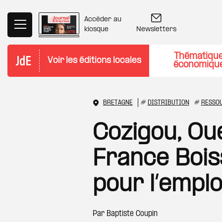
Aller au contenu principal
Accéder au
Newsletters
kiosque
Thématiqu
Voir les éditions locales
économiqu
BRETAGNE
#
DISTRIBUTION
#
RESSO
Cozigou, Ou
France Bois
pour l’emplo
Par
Baptiste Coupin