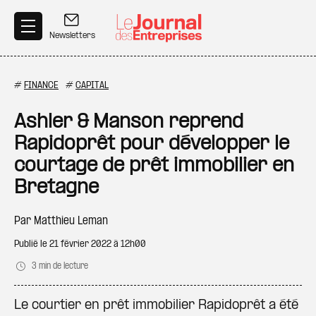
Aller au contenu principal
Newsletters
#
FINANCE
#
CAPITAL
Ashler & Manson reprend
Rapidoprêt pour développer le
courtage de prêt immobilier en
Bretagne
Par
Matthieu Leman
Publié le
21 février 2022 à 12h00
3 min de lecture
Le courtier en prêt immobilier Rapidoprêt a été