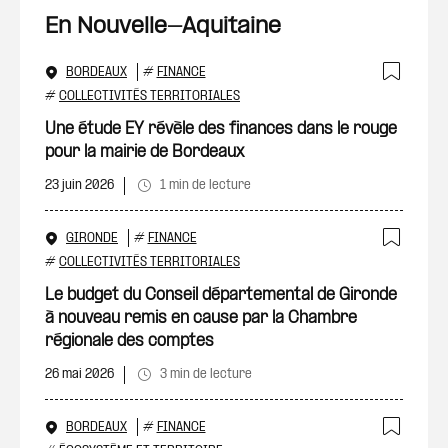
En Nouvelle-Aquitaine
BORDEAUX
#
FINANCE
Ajout
#
COLLECTIVITÉS TERRITORIALES
Une étude EY révèle des finances dans le rouge
pour la mairie de Bordeaux
23 juin 2026
1 min de lecture
GIRONDE
#
FINANCE
Ajout
#
COLLECTIVITÉS TERRITORIALES
Le budget du Conseil départemental de Gironde
à nouveau remis en cause par la Chambre
régionale des comptes
26 mai 2026
3 min de lecture
BORDEAUX
#
FINANCE