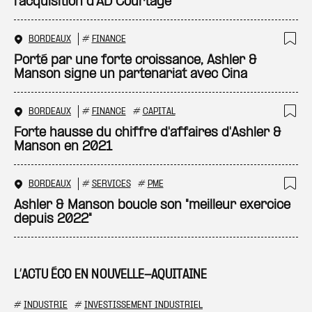
l'acquisition d'AD Courtage
BORDEAUX
#
FINANCE
Ajo
Porté par une forte croissance, Ashler &
Manson signe un partenariat avec Cina
BORDEAUX
#
FINANCE
#
CAPITAL
Ajo
Forte hausse du chiffre d'affaires d'Ashler &
Manson en 2021
BORDEAUX
#
SERVICES
#
PME
Ajo
Ashler & Manson boucle son "meilleur exercice
depuis 2022"
L’ACTU ÉCO EN NOUVELLE-AQUITAINE
#
INDUSTRIE
#
INVESTISSEMENT INDUSTRIEL