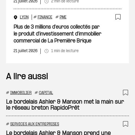
21 juillet 2026
2 min de lecture
LYON
#
FINANCE
#
PME
Ajout
Plus de 3 millions d’euros collectés par
le produit d’investissement d’immobilier
commercial de La Première Brique
21 juillet 2026
1 min de lecture
A lire aussi
#
IMMOBILIER
#
CAPITAL
Ajo
Le bordelais Ashler & Manson met la main sur
le réseau breton RapidoPrêt
#
SERVICES AUX ENTREPRISES
Ajo
Le bordelais Ashler & Manson prend une