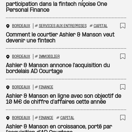
participation dans la fintech niçoise One
Personal Finance
BORDEAUX
#
SERVICES AUX ENTREPRISES
#
CAPITAL
Ajo
Comment le courtier Ashler & Manson veut
devenir une fintech
BORDEAUX
#
IMMOBILIER
Ajo
Ashler & Manson annonce l'acquisition du
bordelais AD Courtage
BORDEAUX
#
FINANCE
Ajo
Ashler & Manson en ligne avec son objectif de
10 M€ de chiffre d'affaires cette année
BORDEAUX
#
FINANCE
#
CAPITAL
Ajo
Ashler & Manson en croissance, porté par