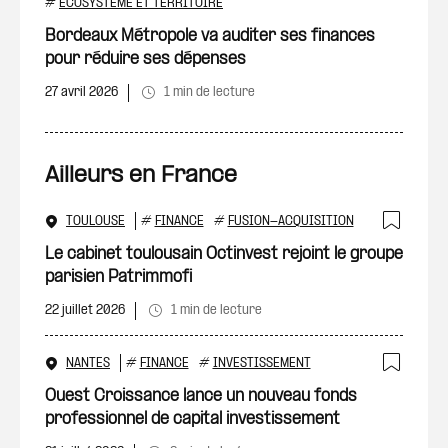
Ajout
#
ÉCOSYSTÈME ET TERRITOIRE
Bordeaux Métropole va auditer ses finances
pour réduire ses dépenses
27 avril 2026
1 min de lecture
Ailleurs en France
TOULOUSE
#
FINANCE
#
FUSION-ACQUISITION
Ajout
Le cabinet toulousain Octinvest rejoint le groupe
parisien Patrimmofi
22 juillet 2026
1 min de lecture
NANTES
#
FINANCE
#
INVESTISSEMENT
Ajout
Ouest Croissance lance un nouveau fonds
professionnel de capital investissement