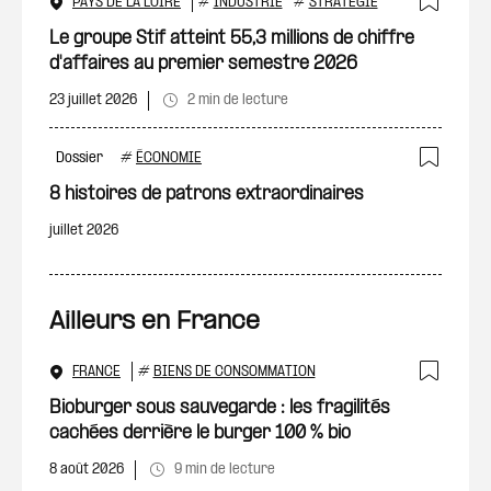
PAYS DE LA LOIRE
#
INDUSTRIE
#
STRATÉGIE
Ajout
Le groupe Stif atteint 55,3 millions de chiffre
d'affaires au premier semestre 2026
23 juillet 2026
2 min de lecture
Dossier
#
ÉCONOMIE
Ajout
8 histoires de patrons extraordinaires
juillet 2026
Ailleurs en France
FRANCE
#
BIENS DE CONSOMMATION
Ajout
Bioburger sous sauvegarde : les fragilités
cachées derrière le burger 100 % bio
8 août 2026
9 min de lecture