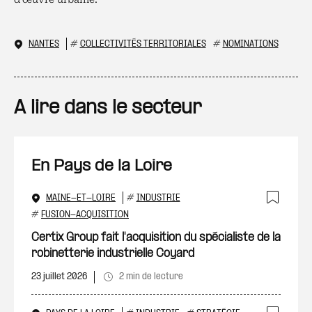
NANTES
#
COLLECTIVITÉS TERRITORIALES
#
NOMINATIONS
A lire dans le secteur
En Pays de la Loire
MAINE-ET-LOIRE
#
INDUSTRIE
Ajout
#
FUSION-ACQUISITION
Certix Group fait l'acquisition du spécialiste de la
robinetterie industrielle Coyard
23 juillet 2026
2 min de lecture