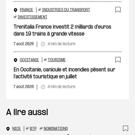
FRANCE
#
INDUSTRIES DU TRANSPORT
Ajout
#
INVESTISSEMENT
Trenitalia France investit 2 milliards d’euros
dans 19 trains à grande vitesse
7 août 2026
4 min de lecture
OCCITANIE
#
TOURISME
Ajout
En Occitanie, canicule et incendies pèsent sur
l’activité touristique en juillet
7 août 2026
4 min de lecture
A lire aussi
NICE
#
BTP
#
NOMINATIONS