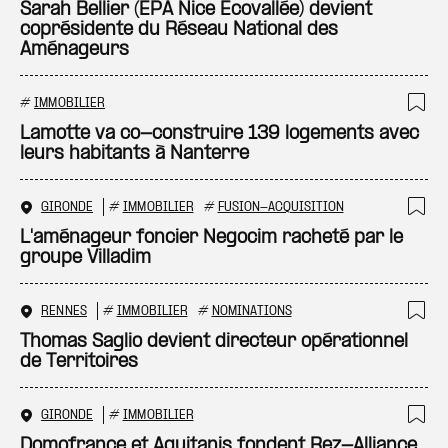
Ajo
Sarah Bellier (EPA Nice Écovallée) devient
coprésidente du Réseau National des
Aménageurs
#
IMMOBILIER
Ajo
Lamotte va co-construire 139 logements avec
leurs habitants à Nanterre
GIRONDE
#
IMMOBILIER
#
FUSION-ACQUISITION
Ajo
L'aménageur foncier Negocim racheté par le
groupe Villadim
RENNES
#
IMMOBILIER
#
NOMINATIONS
Ajo
Thomas Saglio devient directeur opérationnel
de Territoires
GIRONDE
#
IMMOBILIER
Ajo
Domofrance et Aquitanis fondent Rez-Alliance