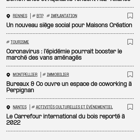
RENNES
#
BTP
#
IMPLANTATION
Ajo
Un nouveau siège social pour Maisons Création
#
TOURISME
Ajo
Coronavirus : l'épidémie pourrait booster le
marché des vans aménagés
MONTPELLIER
#
IMMOBILIER
Ajo
Bureaux & Co ouvre un espace de coworking à
Perpignan
NANTES
#
ACTIVITÉS CULTURELLES ET ÉVÉNEMENTIEL
Ajo
Le Carrefour international du bois reporté à
2022