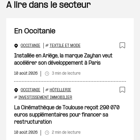
A lire dans le secteur
En Occitanie
OCCITANIE
#
TEXTILE ET MODE
Ajout
Installée en Ariège, la marque Zayhan veut
accélérer son développement à Paris
10 août 2026
3 min de lecture
OCCITANIE
#
HÔTELLERIE
Ajout
#
INVESTISSEMENT IMMOBILIER
La Cinémathèque de Toulouse reçoit 290 070
euros supplémentaires pour financer sa
restructuration
10 août 2026
2 min de lecture