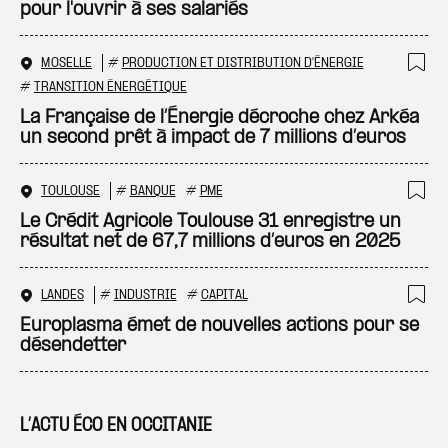
pour l'ouvrir à ses salariés
MOSELLE
#
PRODUCTION ET DISTRIBUTION D'ÉNERGIE
Ajo
#
TRANSITION ÉNERGÉTIQUE
La Française de l’Énergie décroche chez Arkéa
un second prêt à impact de 7 millions d’euros
TOULOUSE
#
BANQUE
#
PME
Ajo
Le Crédit Agricole Toulouse 31 enregistre un
résultat net de 67,7 millions d’euros en 2025
LANDES
#
INDUSTRIE
#
CAPITAL
Ajo
Europlasma émet de nouvelles actions pour se
désendetter
L’ACTU ÉCO EN OCCITANIE