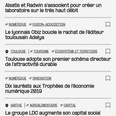
Ajo
Alsatis et Radwin s'associent pour créer un
laboratoire sur le très haut débit
#
NUMÉRIQUE
#
FUSION-ACQUISITION
Ajo
Le lyonnais Obiz boucle le rachat de l'éditeur
toulousain Adelya
TOULOUSE
#
TOURISME
#
ÉCOSYSTÈME ET TERRITOIRE
Ajo
Toulouse adopte son premier schéma directeur
de l’attractivité durable
#
NUMÉRIQUE
#
INNOVATION
Ajo
Dix lauréats aux Trophées de l'économie
numérique 2019
SARTHE
#
AGROALIMENTAIRE
#
CAPITAL
Ajo
Le groupe LDC augmente son capital social