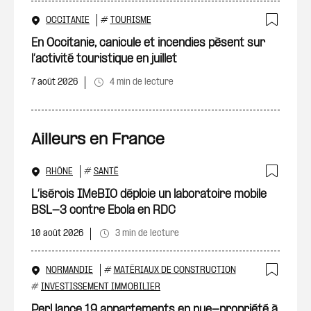
OCCITANIE
#
TOURISME
Ajout
En Occitanie, canicule et incendies pèsent sur
l’activité touristique en juillet
7 août 2026
4 min de lecture
Ailleurs en France
RHÔNE
#
SANTÉ
Ajout
L’isérois IMeBIO déploie un laboratoire mobile
BSL-3 contre Ebola en RDC
10 août 2026
3 min de lecture
NORMANDIE
#
MATÉRIAUX DE CONSTRUCTION
Ajout
#
INVESTISSEMENT IMMOBILIER
Perl lance 19 appartements en nue-propriété à