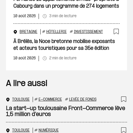
Cabourg dans un programme de 274 logements
10 août 2026
3 min de lecture
BRETAGNE
#
HÔTELLERIE
#
INVESTISSEMENT
Ajout
À Brélès, la Noce bretonne mobilise exposants
et acteurs touristiques pour sa 35e édition
10 août 2026
2 min de lecture
A lire aussi
TOULOUSE
#
E-COMMERCE
#
LEVÉE DE FONDS
Ajo
La start-up toulousaine Front-Commerce lève
1,5 million d'euros
TOULOUSE
#
NUMÉRIQUE