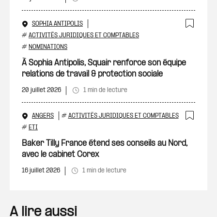
SOPHIA ANTIPOLIS
Ajout
#
ACTIVITÉS JURIDIQUES ET COMPTABLES
#
NOMINATIONS
À Sophia Antipolis, Squair renforce son équipe
relations de travail & protection sociale
20 juillet 2026
1 min de lecture
ANGERS
#
ACTIVITÉS JURIDIQUES ET COMPTABLES
Ajout
#
ETI
Baker Tilly France étend ses conseils au Nord,
avec le cabinet Corex
16 juillet 2026
1 min de lecture
A lire aussi