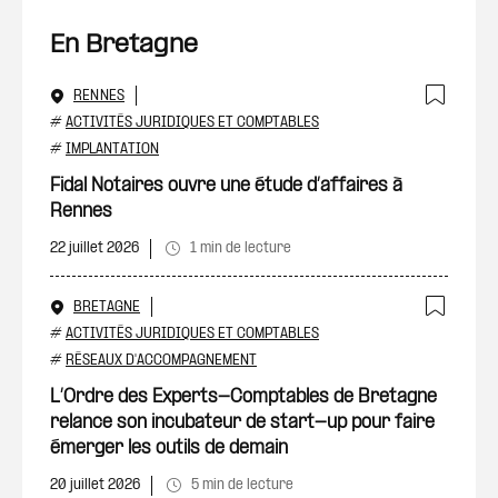
En Bretagne
RENNES
Ajout
#
ACTIVITÉS JURIDIQUES ET COMPTABLES
#
IMPLANTATION
Fidal Notaires ouvre une étude d’affaires à
Rennes
22 juillet 2026
1 min de lecture
BRETAGNE
Ajout
#
ACTIVITÉS JURIDIQUES ET COMPTABLES
#
RÉSEAUX D'ACCOMPAGNEMENT
L’Ordre des Experts-Comptables de Bretagne
relance son incubateur de start-up pour faire
émerger les outils de demain
20 juillet 2026
5 min de lecture