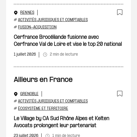
RENNES
Ajout
#
ACTIVITÉS JURIDIQUES ET COMPTABLES
#
FUSION-ACQUISITION
Cerfrance Brocéliande fusionne avec
Cerfrance Val de Loire et vise le top 20 national
1 juillet 2026
2 min de lecture
Ailleurs en France
GRENOBLE
Ajout
#
ACTIVITÉS JURIDIQUES ET COMPTABLES
#
ÉCOSYSTÈME ET TERRITOIRE
Le Village by CA Sud Rhône Alpes et Kelten
Avocats prolongent leur partenariat
23 juillet 2026
1 min de lecture