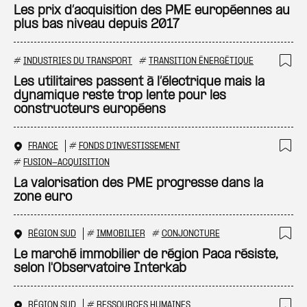
Ajo
Les prix d’acquisition des PME européennes au
plus bas niveau depuis 2017
#
INDUSTRIES DU TRANSPORT
#
TRANSITION ÉNERGÉTIQUE
Ajo
Les utilitaires passent à l’électrique mais la
dynamique reste trop lente pour les
constructeurs européens
FRANCE
#
FONDS D'INVESTISSEMENT
Ajo
#
FUSION-ACQUISITION
La valorisation des PME progresse dans la
zone euro
RÉGION SUD
#
IMMOBILIER
#
CONJONCTURE
Ajo
Le marché immobilier de région Paca résiste,
selon l'Observatoire Interkab
RÉGION SUD
#
RESSOURCES HUMAINES