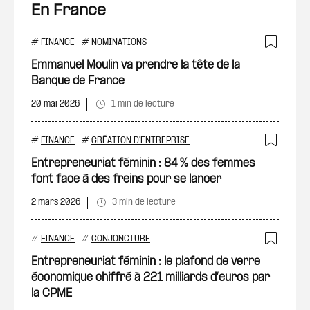
En France
#
FINANCE
#
NOMINATIONS
Ajout
Emmanuel Moulin va prendre la tête de la
Banque de France
20 mai 2026
1 min de lecture
#
FINANCE
#
CRÉATION D'ENTREPRISE
Ajout
Entrepreneuriat féminin : 84 % des femmes
font face à des freins pour se lancer
2 mars 2026
3 min de lecture
#
FINANCE
#
CONJONCTURE
Ajout
Entrepreneuriat féminin : le plafond de verre
économique chiffré à 221 milliards d’euros par
la CPME