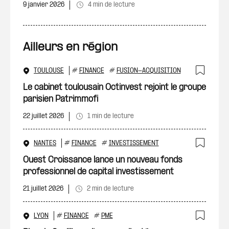
9 janvier 2026
4 min de lecture
Ailleurs en région
TOULOUSE
#
FINANCE
#
FUSION-ACQUISITION
Ajout
Le cabinet toulousain Octinvest rejoint le groupe
parisien Patrimmofi
22 juillet 2026
1 min de lecture
NANTES
#
FINANCE
#
INVESTISSEMENT
Ajout
Ouest Croissance lance un nouveau fonds
professionnel de capital investissement
21 juillet 2026
2 min de lecture
LYON
#
FINANCE
#
PME