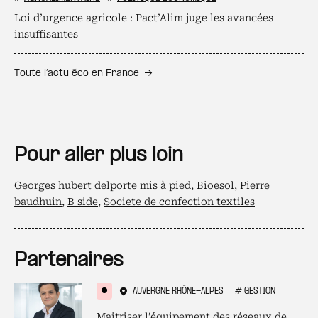
Loi d’urgence agricole : Pact’Alim juge les avancées
insuffisantes
Toute l’actu éco en France
Pour aller plus loin
Georges hubert delporte mis à pied
,
Bioesol
,
Pierre
baudhuin
,
B side
,
Societe de confection textiles
Partenaires
AUVERGNE RHÔNE-ALPES
#
GESTION
Maitriser l’équipement des réseaux de