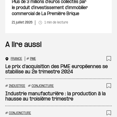
Ajout
Plus de 3 millions d’euros collectés par
le produit d’investissement d’immobilier
commercial de La Première Brique
21 juillet 2026
1 min de lecture
A lire aussi
FRANCE
#
PME
Ajo
Le prix d’acquisition des PME européennes se
stabilise au 2e trimestre 2024
#
INDUSTRIE
#
CONJONCTURE
Ajo
Industrie manufacturière : la production à la
hausse au troisième trimestre
#
CONJONCTURE