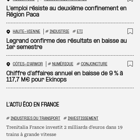
Ajo
L'emploi résiste au deuxième confinement en
Région Paca
HAUTE-VIENNE
#
INDUSTRIE
#
ETI
Ajo
Legrand confirme des résultats en baisse au
1er semestre
CÔTES-D'ARMOR
#
NUMÉRIQUE
#
CONJONCTURE
Ajo
Chiffre d’affaires annuel en baisse de 9 % à
117,7 M€ pour Ekinops
L’ACTU ÉCO EN FRANCE
#
INDUSTRIES DU TRANSPORT
#
INVESTISSEMENT
Trenitalia France investit 2 milliards d’euros dans 19
trains à grande vitesse