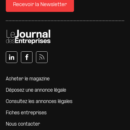
Recevoir la Newsletter
Pied de page
Acheter le magazine
Déposez une annonce légale
Consultez les annonces légales
Fiches entreprises
Nous contacter