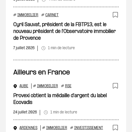
#
IMMOBILIER
#
CARNET
Ajout
Cyril Sauvat, président de la FBTP13, est le
nouveau président de l'Observatoire immobilier
de Provence
7 juillet 2026
1 min de lecture
Ailleurs en France
AUBE
#
IMMOBILIER
#
RSE
Ajout
Provexi obtient la médaille d’argent du label
Ecovadis
24 juillet 2026
1 min de lecture
ARDENNES
#
IMMOBILIER
#
INVESTISSEMENT