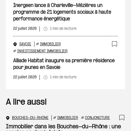
Ajout
Inergeen lance à Charleville-Mézières un
programme de 21 logements sociaux à haute
performance énergétique
22 juillet 2026
1 min de lecture
SAVOIE
#
IMMOBILIER
Ajout
#
INVESTISSEMENT IMMOBILIER
Alliade Habitat inaugure sa première résidence
pour jeunes en Savoie
22 juillet 2026
1 min de lecture
A lire aussi
BOUCHES-DU-RHÔNE
#
IMMOBILIER
#
CONJONCTURE
Ajo
Immobilier dans les Bouches-du-Rhône : une