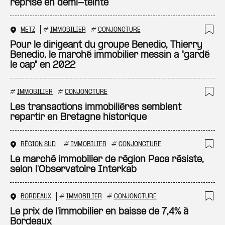
reprise en demi-teinte
METZ
#
IMMOBILIER
#
CONJONCTURE
Ajo
Pour le dirigeant du groupe Benedic, Thierry
Benedic, le marché immobilier messin a "gardé
le cap" en 2022
#
IMMOBILIER
#
CONJONCTURE
Ajo
Les transactions immobilières semblent
repartir en Bretagne historique
RÉGION SUD
#
IMMOBILIER
#
CONJONCTURE
Ajo
Le marché immobilier de région Paca résiste,
selon l'Observatoire Interkab
BORDEAUX
#
IMMOBILIER
#
CONJONCTURE
Ajo
Le prix de l'immobilier en baisse de 7,4% à
Bordeaux