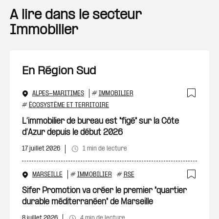
A lire dans le secteur
Immobilier
En Région Sud
ALPES-MARITIMES
#
IMMOBILIER
Ajout
#
ÉCOSYSTÈME ET TERRITOIRE
L’immobilier de bureau est "figé" sur la Côte
d’Azur depuis le début 2026
17 juillet 2026
1 min de lecture
MARSEILLE
#
IMMOBILIER
#
RSE
Ajout
Sifer Promotion va créer le premier "quartier
durable méditerranéen" de Marseille
8 juillet 2026
4 min de lecture