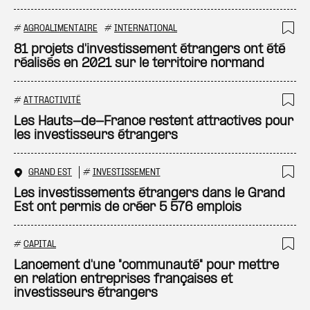
#
AGROALIMENTAIRE
#
INTERNATIONAL
Ajo
81 projets d'investissement étrangers ont été
réalisés en 2021 sur le territoire normand
#
ATTRACTIVITÉ
Ajo
Les Hauts-de-France restent attractives pour
les investisseurs étrangers
GRAND EST
#
INVESTISSEMENT
Ajo
Les investissements étrangers dans le Grand
Est ont permis de créer 5 576 emplois
#
CAPITAL
Ajo
Lancement d'une "communauté" pour mettre
en relation entreprises françaises et
investisseurs étrangers