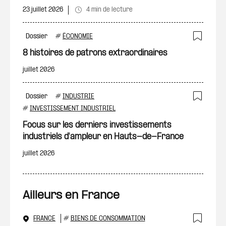
23 juillet 2026
4 min de lecture
Dossier
#
ÉCONOMIE
Ajout
8 histoires de patrons extraordinaires
juillet 2026
Dossier
#
INDUSTRIE
Ajout
#
INVESTISSEMENT INDUSTRIEL
Focus sur les derniers investissements
industriels d'ampleur en Hauts-de-France
juillet 2026
Ailleurs en France
FRANCE
#
BIENS DE CONSOMMATION