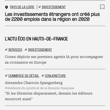
PAYS DE LA LOIRE
#
INVESTISSEMENT
Ajo
Les investissements étrangers ont créé plus
de 2200 emplois dans la région en 2020
L’ACTU ÉCO EN HAUTS-DE-FRANCE
#
SERVICES
#
INVESTISSEMENT
Conex déploie ses premiers agents IA pour accompagner
sa croissance en Europe
#
COMMERCE DE DÉTAIL
#
CONJONCTURE
Alexandra Charroin Spangenberg
présidente du syndicat de la librairie française
"Si les librairies disparaissent, demain les éditeurs
mourront aussi"