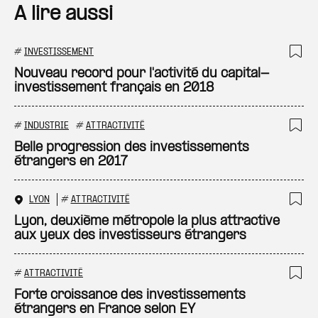
A lire aussi
#
INVESTISSEMENT
Ajo
Nouveau record pour l'activité du capital-
investissement français en 2018
#
INDUSTRIE
#
ATTRACTIVITÉ
Ajo
Belle progression des investissements
étrangers en 2017
LYON
#
ATTRACTIVITÉ
Ajo
Lyon, deuxième métropole la plus attractive
aux yeux des investisseurs étrangers
#
ATTRACTIVITÉ
Ajo
Forte croissance des investissements
étrangers en France selon EY