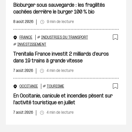
Ajout
Bioburger sous sauvegarde : les fragilités
cachées derrière le burger 100 % bio
8 août 2026
9 min de lecture
FRANCE
#
INDUSTRIES DU TRANSPORT
Ajout
#
INVESTISSEMENT
Trenitalia France investit 2 milliards d’euros
dans 19 trains à grande vitesse
7 août 2026
4 min de lecture
OCCITANIE
#
TOURISME
Ajout
En Occitanie, canicule et incendies pèsent sur
l’activité touristique en juillet
7 août 2026
4 min de lecture