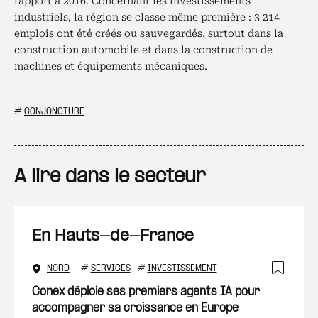
rapport à 2016. Concernant les investissements
industriels, la région se classe même première : 3 214
emplois ont été créés ou sauvegardés, surtout dans la
construction automobile et dans la construction de
machines et équipements mécaniques.
#
CONJONCTURE
A lire dans le secteur
En Hauts-de-France
NORD
#
SERVICES
#
INVESTISSEMENT
Ajout
Conex déploie ses premiers agents IA pour
accompagner sa croissance en Europe