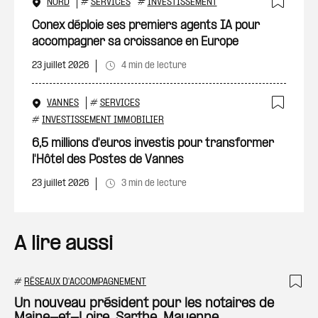
NORD
#
SERVICES
#
INVESTISSEMENT
Ajout
Conex déploie ses premiers agents IA pour
accompagner sa croissance en Europe
23 juillet 2026
4 min de lecture
VANNES
#
SERVICES
Ajout
#
INVESTISSEMENT IMMOBILIER
6,5 millions d'euros investis pour transformer
l'Hôtel des Postes de Vannes
23 juillet 2026
3 min de lecture
A lire aussi
#
RÉSEAUX D'ACCOMPAGNEMENT
Ajo
Un nouveau président pour les notaires de