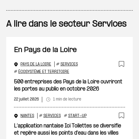
A lire dans le secteur Services
En Pays de la Loire
PAYS DE LA LOIRE
#
SERVICES
Ajout
#
ÉCOSYSTÈME ET TERRITOIRE
500 entreprises des Pays de la Loire ouvriront
les portes au public en octobre 2026
22 juillet 2026
1 min de lecture
NANTES
#
SERVICES
#
START-UP
Ajout
L’application nantaise Ici Toilettes se diversifie
et repère aussi les points d’eau dans les villes