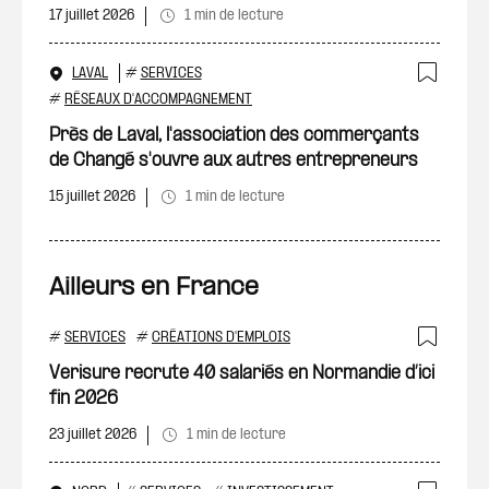
17 juillet 2026
1 min de lecture
LAVAL
#
SERVICES
Ajout
#
RÉSEAUX D'ACCOMPAGNEMENT
Près de Laval, l'association des commerçants
de Changé s'ouvre aux autres entrepreneurs
15 juillet 2026
1 min de lecture
Ailleurs en France
#
SERVICES
#
CRÉATIONS D'EMPLOIS
Ajout
Verisure recrute 40 salariés en Normandie d’ici
fin 2026
23 juillet 2026
1 min de lecture