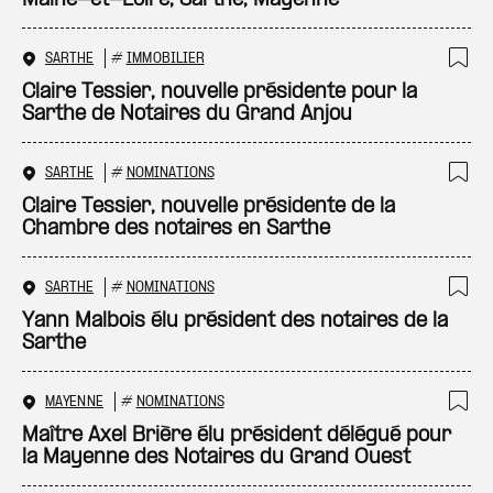
Maine-et-Loire, Sarthe, Mayenne
SARTHE
#
IMMOBILIER
Ajo
Claire Tessier, nouvelle présidente pour la
Sarthe de Notaires du Grand Anjou
SARTHE
#
NOMINATIONS
Ajo
Claire Tessier, nouvelle présidente de la
Chambre des notaires en Sarthe
SARTHE
#
NOMINATIONS
Ajo
Yann Malbois élu président des notaires de la
Sarthe
MAYENNE
#
NOMINATIONS
Ajo
Maître Axel Brière élu président délégué pour
la Mayenne des Notaires du Grand Ouest