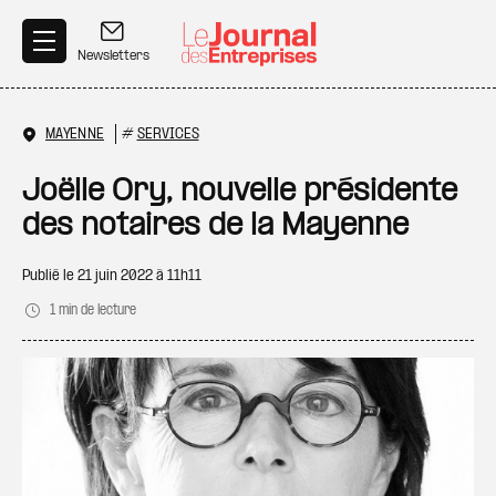
Aller au contenu principal
Newsletters
MAYENNE
#
SERVICES
Joëlle Ory, nouvelle présidente
des notaires de la Mayenne
Publié le
21 juin 2022 à 11h11
1 min de lecture