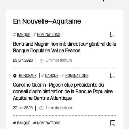
En Nouvelle-Aquitaine
#
BANQUE
#
NOMINATIONS
Ajout
Bertrand Magnin nommé directeur général de la
Banque Populaire Val de France
25 juin 2026
1 min de lecture
BORDEAUX
#
BANQUE
#
NOMINATIONS
Ajout
Caroline Guérin-Pigeon élue présidente du
conseil d'administration de la Banque Populaire
Aquitaine Centre Atlantique
27 mai 2026
1 min de lecture
#
BANQUE
#
NOMINATIONS