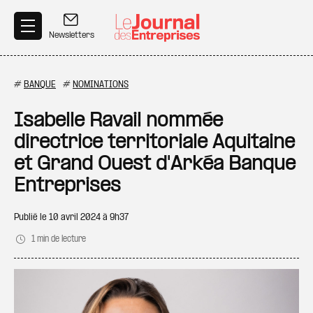
Aller au contenu principal
Newsletters
#
BANQUE
#
NOMINATIONS
Isabelle Ravail nommée
directrice territoriale Aquitaine
et Grand Ouest d'Arkéa Banque
Entreprises
Publié le
10 avril 2024 à 9h37
1 min de lecture