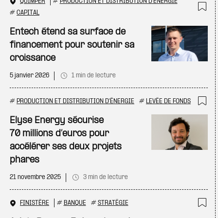
QUIMPER
#
PRODUCTION ET DISTRIBUTION D'ÉNERGIE
#
CAPITAL
Ajo
Entech étend sa surface de
financement pour soutenir sa
croissance
5 janvier 2026
1 min de lecture
#
PRODUCTION ET DISTRIBUTION D'ÉNERGIE
#
LEVÉE DE FONDS
Ajo
Elyse Energy sécurise
70 millions d’euros pour
accélérer ses deux projets
phares
21 novembre 2025
3 min de lecture
FINISTÈRE
#
BANQUE
#
STRATÉGIE
Ajo