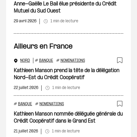
Ajout
Anne-Gaëlle Le Bail élue présidente du Crédit
Mutuel du Sud Ouest
29 avril 2026
1 min de lecture
Ailleurs en France
NORD
#
BANQUE
#
NOMINATIONS
Ajout
Kathleen Manson prend la tête de la délégation
Nord-Est du Crédit Coopératif
22 juillet 2026
1 min de lecture
#
BANQUE
#
NOMINATIONS
Ajout
Kathleen Manson nommée déléguée générale du
Crédit Coopératif dans le Grand Est
21 juillet 2026
1 min de lecture