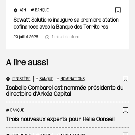
AIN
#
BANQUE
Ajout
Sowatt Solutions inaugure sa première station
cofinancée avec la Banque des Territoires
20 juillet 2026
1 min de lecture
A lire aussi
FINISTÈRE
#
BANQUE
#
NOMINATIONS
Ajo
Isabelle Combarel est nommée présidente du
directoire d’Arkéa Capital
#
BANQUE
Ajo
Trois nouveaux experts pour Hélia Conseil