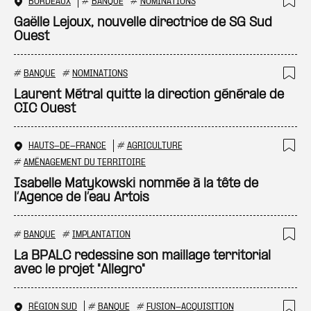
BORDEAUX
#
BANQUE
#
NOMINATIONS
Ajo
Gaëlle Lejoux, nouvelle directrice de SG Sud
Ouest
#
BANQUE
#
NOMINATIONS
Ajo
Laurent Métral quitte la direction générale de
CIC Ouest
HAUTS-DE-FRANCE
#
AGRICULTURE
Ajo
#
AMÉNAGEMENT DU TERRITOIRE
Isabelle Matykowski nommée à la tête de
l’Agence de l’eau Artois
#
BANQUE
#
IMPLANTATION
Ajo
La BPALC redessine son maillage territorial
avec le projet "Allegro"
RÉGION SUD
#
BANQUE
#
FUSION-ACQUISITION