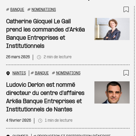
#
BANQUE
#
NOMINATIONS
Ajo
Catherine Gicquel Le Gall
prend les commandes d’Arkéa
Banque Entreprises et
Institutionnels
26 mars 2026
2 min de lecture
NANTES
#
BANQUE
#
NOMINATIONS
Ajo
Ludovic Derlon est nommé
directeur du centre d'affaires
Arkéa Banque Entreprises et
Institutionnels de Nantes
4 février 2026
1 min de lecture