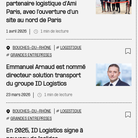
partenaire logistique d’Ami
Paris, avec l’ouverture d’un
site au nord de Paris
1 avril 2026
1 min de lecture
BOUCHES-DU-RHÔNE
#
LOGISTIQUE
#
GRANDES ENTREPRISES
Ajo
Emmanuel Arnaud est nommé
directeur solution transport
du groupe ID Logistics
23 mars 2026
1 min de lecture
BOUCHES-DU-RHÔNE
#
LOGISTIQUE
#
GRANDES ENTREPRISES
Ajo
En 2025, ID Logistics signe à