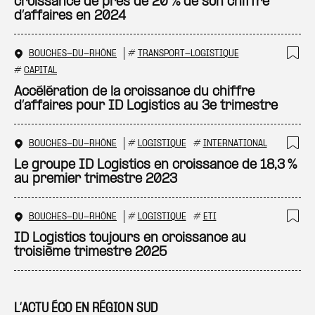
croissance de près de 20 % de son chiffre
d’affaires en 2024
BOUCHES-DU-RHÔNE
#
TRANSPORT-LOGISTIQUE
Ajo
#
CAPITAL
Accélération de la croissance du chiffre
d’affaires pour ID Logistics au 3e trimestre
BOUCHES-DU-RHÔNE
#
LOGISTIQUE
#
INTERNATIONAL
Ajo
Le groupe ID Logistics en croissance de 18,3 %
au premier trimestre 2023
BOUCHES-DU-RHÔNE
#
LOGISTIQUE
#
ETI
Ajo
ID Logistics toujours en croissance au
troisième trimestre 2025
L’ACTU ÉCO EN RÉGION SUD