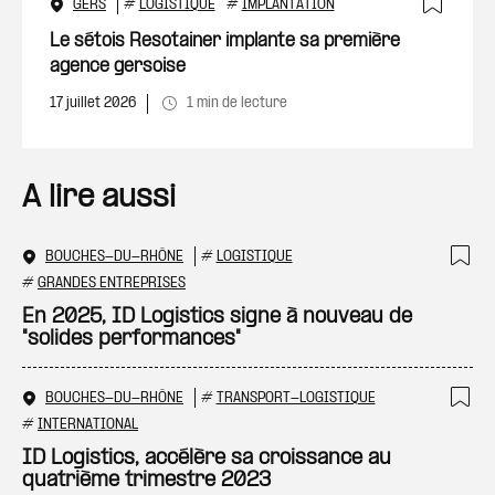
GERS
#
LOGISTIQUE
#
IMPLANTATION
Ajout
Le sétois Resotainer implante sa première
agence gersoise
17 juillet 2026
1 min de lecture
A lire aussi
BOUCHES-DU-RHÔNE
#
LOGISTIQUE
Ajo
#
GRANDES ENTREPRISES
En 2025, ID Logistics signe à nouveau de
"solides performances"
BOUCHES-DU-RHÔNE
#
TRANSPORT-LOGISTIQUE
Ajo
#
INTERNATIONAL
ID Logistics, accélère sa croissance au
quatrième trimestre 2023