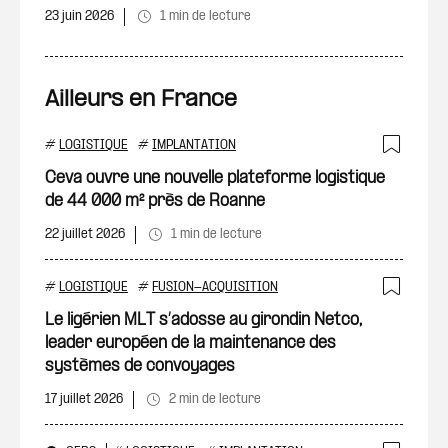
23 juin 2026
1 min de lecture
Ailleurs en France
#
LOGISTIQUE
#
IMPLANTATION
Ajout
Ceva ouvre une nouvelle plateforme logistique
de 44 000 m² près de Roanne
22 juillet 2026
1 min de lecture
#
LOGISTIQUE
#
FUSION-ACQUISITION
Ajout
Le ligérien MLT s’adosse au girondin Netco,
leader européen de la maintenance des
systèmes de convoyages
17 juillet 2026
2 min de lecture