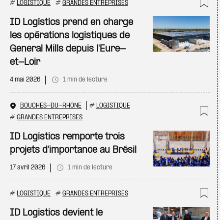
#
LOGISTIQUE
#
GRANDES ENTREPRISES
Ajo
ID Logistics prend en charge
les opérations logistiques de
General Mills depuis l'Eure-
et-Loir
4 mai 2026
1 min de lecture
BOUCHES-DU-RHÔNE
#
LOGISTIQUE
#
GRANDES ENTREPRISES
Ajo
ID Logistics remporte trois
projets d’importance au Brésil
17 avril 2026
1 min de lecture
#
LOGISTIQUE
#
GRANDES ENTREPRISES
Ajo
ID Logistics devient le