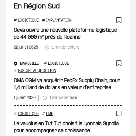
En Région Sud
#
LOGISTIQUE
#
IMPLANTATION
Ajout
Ceva ouvre une nouvelle plateforme logistique
de 44 000 m² près de Roanne
22 juillet 2026
1 min de lecture
MARSEILLE
#
LOGISTIQUE
Ajout
#
FUSION-ACQUISITION
CMA CGM va acquérir FedEx Supply Chain, pour
1,4 milliard de dollars en valeur d’entreprise
1 juillet 2026
1 min de lecture
#
LOGISTIQUE
#
PME
Ajout
Le vauclusien Tut Tut choisit le lyonnais Synolia
pour accompagner sa croissance