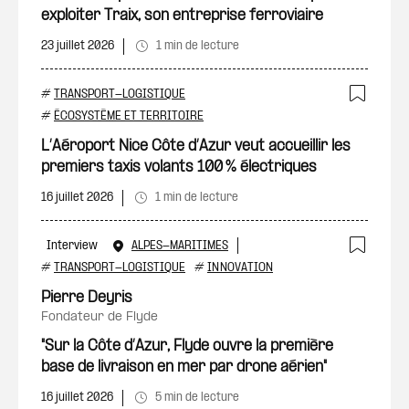
exploiter Traix, son entreprise ferroviaire
23 juillet 2026
1 min de lecture
#
TRANSPORT-LOGISTIQUE
Ajout
#
ÉCOSYSTÈME ET TERRITOIRE
L’Aéroport Nice Côte d’Azur veut accueillir les
premiers taxis volants 100 % électriques
16 juillet 2026
1 min de lecture
Interview
ALPES-MARITIMES
Ajout
#
TRANSPORT-LOGISTIQUE
#
INNOVATION
Pierre Deyris
fondateur de Flyde
"Sur la Côte d’Azur, Flyde ouvre la première
base de livraison en mer par drone aérien"
16 juillet 2026
5 min de lecture