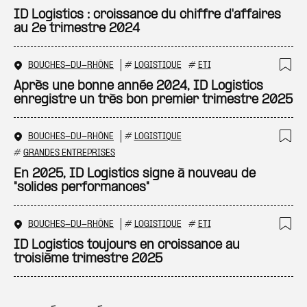
ID Logistics : croissance du chiffre d'affaires
au 2e trimestre 2024
BOUCHES-DU-RHÔNE
#
LOGISTIQUE
#
ETI
Ajo
Après une bonne année 2024, ID Logistics
enregistre un très bon premier trimestre 2025
BOUCHES-DU-RHÔNE
#
LOGISTIQUE
Ajo
#
GRANDES ENTREPRISES
En 2025, ID Logistics signe à nouveau de
"solides performances"
BOUCHES-DU-RHÔNE
#
LOGISTIQUE
#
ETI
Ajo
ID Logistics toujours en croissance au
troisième trimestre 2025