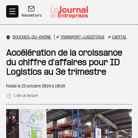
Aller au contenu principal
Newsletters
BOUCHES-DU-RHÔNE
#
TRANSPORT-LOGISTIQUE
#
CAPITAL
Accélération de la croissance
du chiffre d’affaires pour ID
Logistics au 3e trimestre
Publié le
23 octobre 2024 à 18h18
1 min de lecture