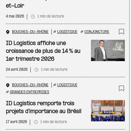
et-Loir
4 mai 2026
1 min de lecture
BOUCHES-DU-RHÔNE
#
LOGISTIQUE
#
CONJONCTURE
Ajo
ID Logistics affiche une
croissance de plus de 14 % au
1er trimestre 2026
24 avril 2026
1 min de lecture
BOUCHES-DU-RHÔNE
#
LOGISTIQUE
#
GRANDES ENTREPRISES
Ajo
ID Logistics remporte trois
projets d’importance au Brésil
17 avril 2026
1 min de lecture