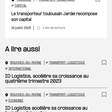
Ajout
#
CAPITAL
Le transporteur toulousain Jardel recompose
son capital
16 juillet 2026
1 min de lecture
A lire aussi
BOUCHES-DU-RHÔNE
#
TRANSPORT-LOGISTIQUE
Ajo
#
INTERNATIONAL
ID Logistics, accélère sa croissance au
quatrième trimestre 2023
BOUCHES-DU-RHÔNE
#
TRANSPORT-LOGISTIQUE
Ajo
#
ÉCONOMIE
ID Logistics accélère sa croissance au