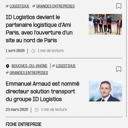
#
LOGISTIQUE
#
GRANDES ENTREPRISES
Ajo
ID Logistics devient le
partenaire logistique d’Ami
Paris, avec l’ouverture d’un
site au nord de Paris
1 avril 2026
1 min de lecture
BOUCHES-DU-RHÔNE
#
LOGISTIQUE
#
GRANDES ENTREPRISES
Ajo
Emmanuel Arnaud est nommé
directeur solution transport
du groupe ID Logistics
23 mars 2026
1 min de lecture
FICHE ENTREPRISE