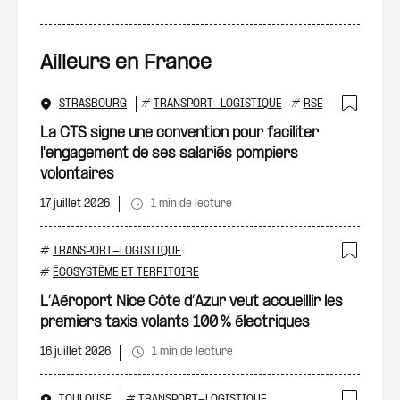
Ailleurs en France
STRASBOURG
#
TRANSPORT-LOGISTIQUE
#
RSE
Ajout
La CTS signe une convention pour faciliter
l'engagement de ses salariés pompiers
volontaires
17 juillet 2026
1 min de lecture
#
TRANSPORT-LOGISTIQUE
Ajout
#
ÉCOSYSTÈME ET TERRITOIRE
L’Aéroport Nice Côte d’Azur veut accueillir les
premiers taxis volants 100 % électriques
16 juillet 2026
1 min de lecture
TOULOUSE
#
TRANSPORT-LOGISTIQUE