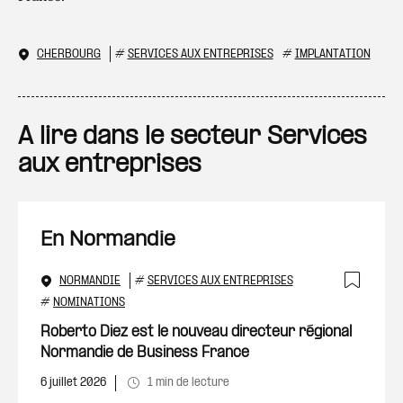
CHERBOURG
#
SERVICES AUX ENTREPRISES
#
IMPLANTATION
A lire dans le secteur Services
aux entreprises
En Normandie
NORMANDIE
#
SERVICES AUX ENTREPRISES
Ajout
#
NOMINATIONS
Roberto Diez est le nouveau directeur régional
Normandie de Business France
6 juillet 2026
1 min de lecture