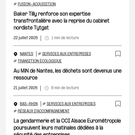
Ajout
#
FUSION-ACQUISITION
Baker Tilly renforce son expertise
transfrontalière avec la reprise du cabinet
nordiste Tytgat
22 juillet 2026
1 min de lecture
NANTES
#
SERVICES AUX ENTREPRISES
Ajout
#
TRANSITION ÉCOLOGIQUE
Au MiN de Nantes, les déchets sont devenus une
ressource
21 juillet 2026
8 min de lecture
BAS-RHIN
#
SERVICES AUX ENTREPRISES
Ajout
#
RÉSEAUX D'ACCOMPAGNEMENT
La gendarmerie et la CCI Alsace Eurométropole
poursuivent leurs matinales dédiées à la