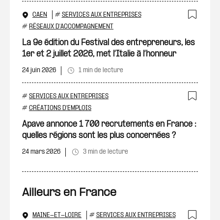
CAEN
#
SERVICES AUX ENTREPRISES
Ajout
#
RÉSEAUX D'ACCOMPAGNEMENT
La 9e édition du Festival des entrepreneurs, les
1er et 2 juillet 2026, met l’Italie à l’honneur
24 juin 2026
1 min de lecture
#
SERVICES AUX ENTREPRISES
Ajout
#
CRÉATIONS D'EMPLOIS
Apave annonce 1 700 recrutements en France :
quelles régions sont les plus concernées ?
24 mars 2026
3 min de lecture
Ailleurs en France
MAINE-ET-LOIRE
#
SERVICES AUX ENTREPRISES