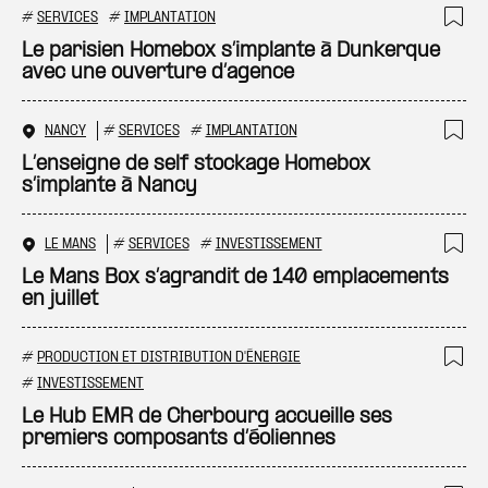
#
SERVICES
#
IMPLANTATION
Ajo
Le parisien Homebox s’implante à Dunkerque
avec une ouverture d’agence
NANCY
#
SERVICES
#
IMPLANTATION
Ajo
L’enseigne de self stockage Homebox
s’implante à Nancy
LE MANS
#
SERVICES
#
INVESTISSEMENT
Ajo
Le Mans Box s’agrandit de 140 emplacements
en juillet
#
PRODUCTION ET DISTRIBUTION D'ÉNERGIE
Ajo
#
INVESTISSEMENT
Le Hub EMR de Cherbourg accueille ses
premiers composants d’éoliennes