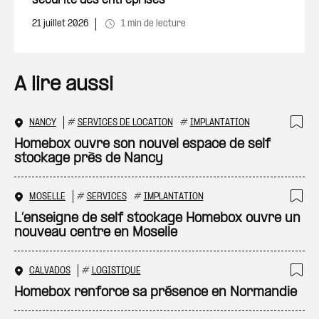
sécurité des entreprises
21 juillet 2026
1 min de lecture
A lire aussi
NANCY
#
SERVICES DE LOCATION
#
IMPLANTATION
Ajo
Homebox ouvre son nouvel espace de self
stockage près de Nancy
MOSELLE
#
SERVICES
#
IMPLANTATION
Ajo
L’enseigne de self stockage Homebox ouvre un
nouveau centre en Moselle
CALVADOS
#
LOGISTIQUE
Ajo
Homebox renforce sa présence en Normandie