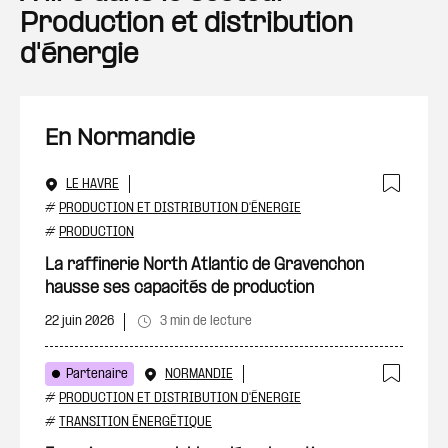
Production et distribution
d'énergie
En Normandie
LE HAVRE
Ajout
#
PRODUCTION ET DISTRIBUTION D'ÉNERGIE
#
PRODUCTION
La raffinerie North Atlantic de Gravenchon
hausse ses capacités de production
22 juin 2026
3 min de lecture
Partenaire
NORMANDIE
Ajout
#
PRODUCTION ET DISTRIBUTION D'ÉNERGIE
#
TRANSITION ÉNERGÉTIQUE