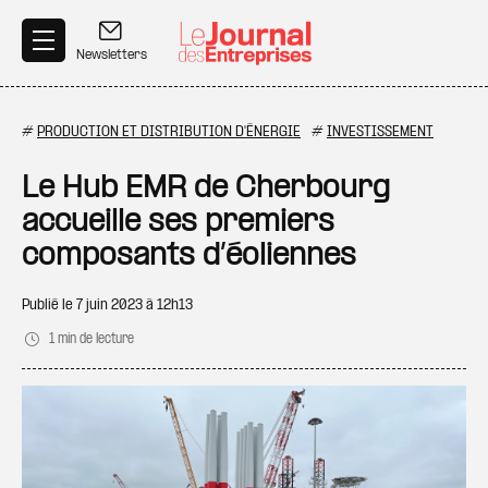
Aller au contenu principal
Newsletters
#
PRODUCTION ET DISTRIBUTION D'ÉNERGIE
#
INVESTISSEMENT
Le Hub EMR de Cherbourg
accueille ses premiers
composants d’éoliennes
Publié le
7 juin 2023 à 12h13
1 min de lecture