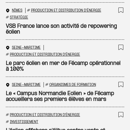
NÎMES
#
PRODUCTION ET DISTRIBUTION D'ÉNERGIE
Ajo
#
STRATÉGIE
VSB France lance son activité de repowering
éolien
SEINE-MARITIME
Ajo
#
PRODUCTION ET DISTRIBUTION D'ÉNERGIE
Le parc éolien en mer de Fécamp opérationnel
à 100%
SEINE-MARITIME
#
ORGANISMES DE FORMATION
Ajo
Le « Campus Normandie Eolien » de Fécamp
accueillera ses premiers élèves en mars
#
PRODUCTION ET DISTRIBUTION D'ÉNERGIE
Ajo
#
INVESTISSEMENT