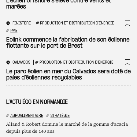
L'éolien offshore s'élève contre vents et
marées
FINISTÈRE
#
PRODUCTION ET DISTRIBUTION D'ÉNERGIE
Ajo
#
PME
Eolink commence la fabrication de son éolienne
flottante sur le port de Brest
CALVADOS
#
PRODUCTION ET DISTRIBUTION D'ÉNERGIE
Ajo
Le parc éolien en mer du Calvados sera doté de
pales d’éoliennes recyclables
L’ACTU ÉCO EN NORMANDIE
#
AGROALIMENTAIRE
#
STRATÉGIE
Alland & Robert domine le marché de la gomme d’acacia
depuis plus de 140 ans