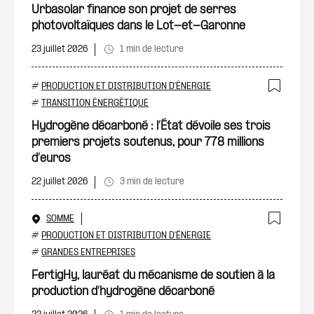
Urbasolar finance son projet de serres
photovoltaïques dans le Lot-et-Garonne
23 juillet 2026
1 min de lecture
#
PRODUCTION ET DISTRIBUTION D'ÉNERGIE
Ajout
#
TRANSITION ÉNERGÉTIQUE
Hydrogène décarboné : l’État dévoile ses trois
premiers projets soutenus, pour 778 millions
d’euros
22 juillet 2026
3 min de lecture
SOMME
Ajout
#
PRODUCTION ET DISTRIBUTION D'ÉNERGIE
#
GRANDES ENTREPRISES
FertigHy, lauréat du mécanisme de soutien à la
production d’hydrogène décarboné