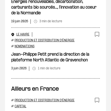
Energies renouvelables, décarbonation,
carburants bio sourcés..., l’innovation au coeur
de la Normandie
19 juin 2026
3 min de lecture
LE HAVRE
Ajout
#
PRODUCTION ET DISTRIBUTION D'ÉNERGIE
#
NOMINATIONS
Jean-Philippe Petit prend la direction de la
plateforme North Atlantic de Gravenchon
3 juin 2026
1 min de lecture
Ailleurs en France
#
PRODUCTION ET DISTRIBUTION D'ÉNERGIE
Ajout
#
CAPITAL