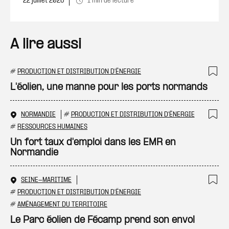
22 juillet 2026
1 min de lecture
A lire aussi
#
PRODUCTION ET DISTRIBUTION D'ÉNERGIE
Ajo
L'éolien, une manne pour les ports normands
NORMANDIE
#
PRODUCTION ET DISTRIBUTION D'ÉNERGIE
Ajo
#
RESSOURCES HUMAINES
Un fort taux d'emploi dans les EMR en
Normandie
SEINE-MARITIME
Ajo
#
PRODUCTION ET DISTRIBUTION D'ÉNERGIE
#
AMÉNAGEMENT DU TERRITOIRE
Le Parc éolien de Fécamp prend son envol