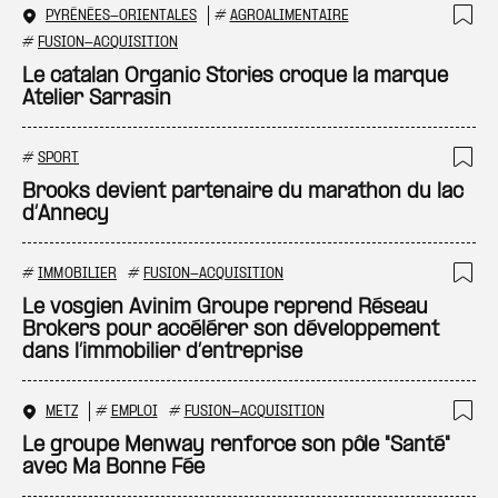
PYRÉNÉES-ORIENTALES
#
AGROALIMENTAIRE
Ajo
#
FUSION-ACQUISITION
Le catalan Organic Stories croque la marque
Atelier Sarrasin
#
SPORT
Ajo
Brooks devient partenaire du marathon du lac
d’Annecy
#
IMMOBILIER
#
FUSION-ACQUISITION
Ajo
Le vosgien Avinim Groupe reprend Réseau
Brokers pour accélérer son développement
dans l’immobilier d’entreprise
METZ
#
EMPLOI
#
FUSION-ACQUISITION
Ajo
Le groupe Menway renforce son pôle "Santé"
avec Ma Bonne Fée