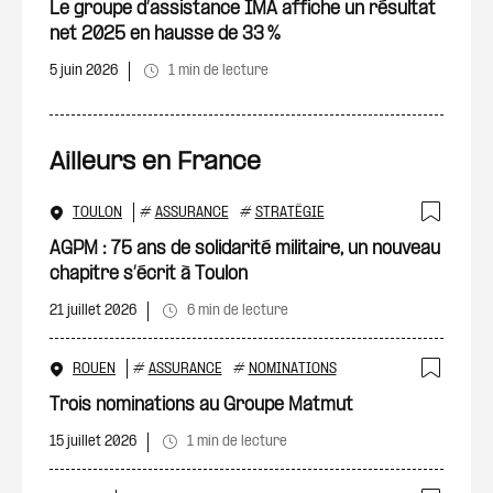
Ajout
Le groupe d’assistance IMA affiche un résultat
net 2025 en hausse de 33 %
5 juin 2026
1 min de lecture
Ailleurs en France
TOULON
#
ASSURANCE
#
STRATÉGIE
Ajout
AGPM : 75 ans de solidarité militaire, un nouveau
chapitre s’écrit à Toulon
21 juillet 2026
6 min de lecture
ROUEN
#
ASSURANCE
#
NOMINATIONS
Ajout
Trois nominations au Groupe Matmut
15 juillet 2026
1 min de lecture