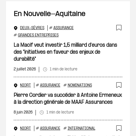
En Nouvelle-Aquitaine
DEUX-SÈVRES
#
ASSURANCE
Ajout
#
GRANDES ENTREPRISES
La Macif veut investir 1,5 milliard d'euros dans
des "initiatives en faveur des enjeux de
durabilité"
2 juillet 2026
1 min de lecture
NIORT
#
ASSURANCE
#
NOMINATIONS
Ajout
Pierre Cordier va succéder à Antoine Ermeneux
à la direction générale de MAAF Assurances
8 juin 2026
1 min de lecture
NIORT
#
ASSURANCE
#
INTERNATIONAL