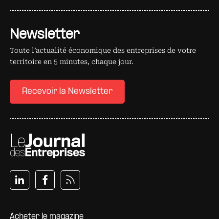
Newsletter
Toute l’actualité économique des entreprises de votre
territoire en 5 minutes, chaque jour.
Recevoir la Newsletter
Pied de page
Acheter le magazine