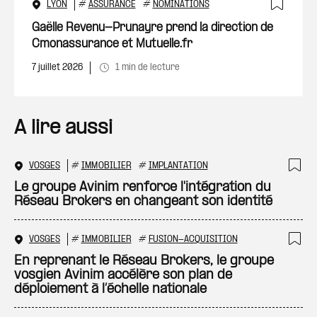
LYON
#
ASSURANCE
#
NOMINATIONS
Ajout
Gaëlle Revenu-Prunayre prend la direction de
Cmonassurance et Mutuelle.fr
7 juillet 2026
1 min de lecture
A lire aussi
VOSGES
#
IMMOBILIER
#
IMPLANTATION
Ajo
Le groupe Avinim renforce l'intégration du
Réseau Brokers en changeant son identité
VOSGES
#
IMMOBILIER
#
FUSION-ACQUISITION
Ajo
En reprenant le Réseau Brokers, le groupe
vosgien Avinim accélère son plan de
déploiement à l’échelle nationale