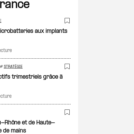
France
E
Ajouter à ma sélec
icrobatteries aux implants
on
ecture
#
STRATÉGIE
Ajouter à ma sélec
tifs trimestriels grâce à
on
ecture
Ajouter à ma sélec
-Rhône et de Haute-
e de mains
on