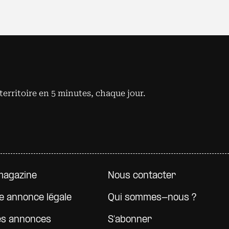
territoire en 5 minutes, chaque jour.
e page
magazine
Nous contacter
e annonce légale
Qui sommes-nous ?
es annonces
S'abonner