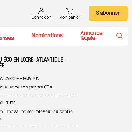
S'abonner
Connexion
Mon panier
s
Annonce
Nominations
prises
légale
Recher
U ÉCO EN LOIRE-ATLANTIQUE -
ÉE
NISMES DE FORMATION
cia lance son propre CFA
ICULTURE
n Innoval remet l'éleveur au centre
é