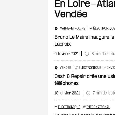
En Loire-Atla
Vendée
MAINE-ET-LOIRE
#
ÉLECTRONIQU
Bruno Le Maire inaugure la
Lacroix
9 février 2021
3 min de lect
VENDÉE
#
ÉLECTRONIQUE
#
INVE
Cash & Repair crée une usin
téléphones
18 janvier 2021
7 min de lect
#
ÉLECTRONIQUE
#
INTERNATIONAL