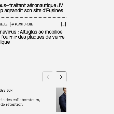
ous-traitant aéronautique JV
p agrandit son site d'Eysines
SELLE
#
PLASTURGIE
 à ma sélection
Ajouter à ma sél
avirus : Altuglas se mobilise
 fournir des plaques de verre
lique
Précédent
Suivant
GESTION
GRAND ES
sie des collaborateurs,
Labels et plate
 de rétention
pour dirigeants