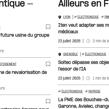
ntique -
Ailleurs en 
LYON
#
ÉLECTRONIQUE
#
PM
Iten veut adapter ses m
E
médicaux
Ajouter à ma sélecti
 future usine du groupe
23 juillet 2026
2 min de l
ure
GRENOBLE
#
ÉLECTRONIQUE
Soitec dépasse ses objec
STISSEMENT
l'essor de l'IA
Ajouter à ma sélecti
e de revalorisation de
23 juillet 2026
1 min de l
ure
#
ÉLECTRONIQUE
#
REPRISE
La PME des Bouches-du
Garonne, Avielec, chang
Ajouter à ma sélecti