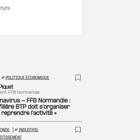
cture
#
POLITIQUE ÉCONOMIQUE
 à ma sélection
Ajouter à ma sél
 Piquet
ident FFB Normandie
navirus - FFB Normandie :
filière BTP doit s'organiser
reprendre l'activité »
RONDE
#
INDUSTRIE
 à ma sélection
Ajouter à ma sél
STISSEMENT