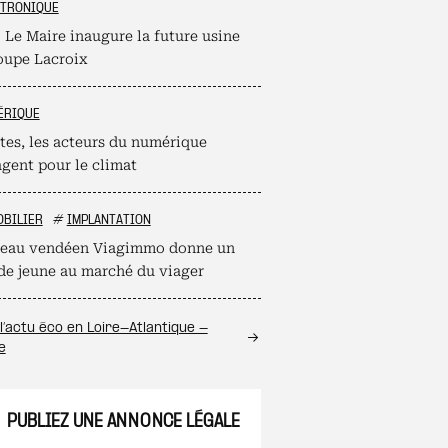
CTRONIQUE
 Le Maire inaugure la future usine
oupe Lacroix
ÉRIQUE
tes, les acteurs du numérique
agent pour le climat
OBILIER
#
IMPLANTATION
seau vendéen Viagimmo donne un
de jeune au marché du viager
l’actu éco en Loire-Atlantique -
e
PUBLIEZ UNE ANNONCE LÉGALE