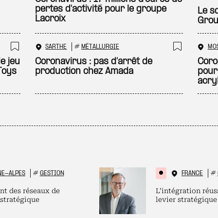
pertes d'activité pour le groupe
Le s
Lacroix
Grou
SARTHE
#
MÉTALLURGIE
MO
Ajouter à ma sélection
Ajouter
e jeu
Coronavirus : pas d’arrêt de
Coron
Toys
production chez Amada
pour
acry
NE-ALPES
#
GESTION
FRANCE
#
nt des réseaux de
L’intégration réus
 stratégique
levier stratégique