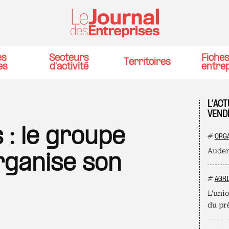
es
Secteurs
Fiche
Territoires
es
d'activité
entre
L’ACT
VEND
 : le groupe
#
ORGA
Auden
rganise son
#
AGR
L'unio
du pr