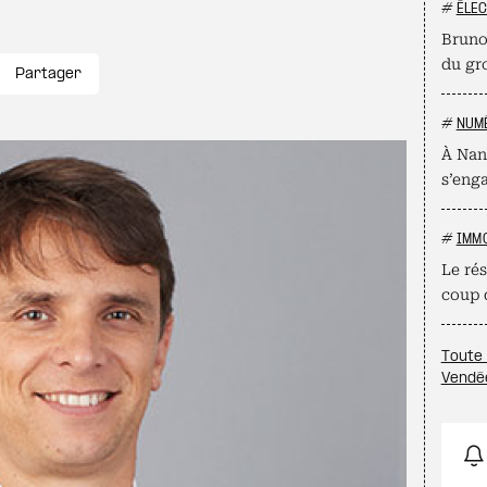
#
ÉLE
Bruno
du gr
Partager
#
NUM
À Nan
s’eng
#
IMM
Le ré
coup 
Toute 
Vendé