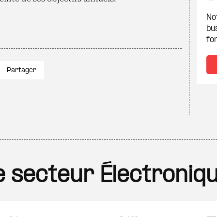
Not
bu
fon
Partager
le secteur Électroniq