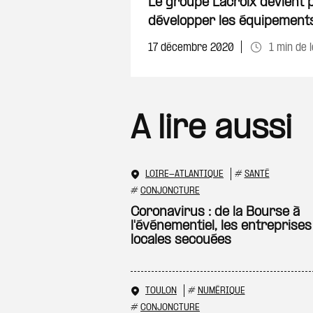
Le groupe Lacroix devient
développer les équipements 
17 décembre 2020
1 min de 
A lire aussi
LOIRE-ATLANTIQUE
#
SANTÉ
#
CONJONCTURE
Coronavirus : de la Bourse à
l'événementiel, les entreprises
locales secouées
TOULON
#
NUMÉRIQUE
#
CONJONCTURE