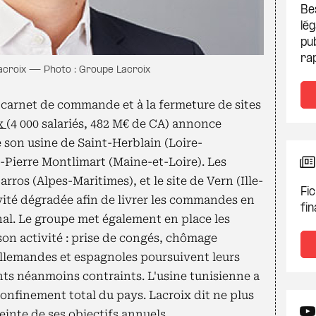
Be
lég
pub
ra
Lacroix — Photo : Groupe Lacroix
n carnet de commande et à la fermeture de sites
ix
(4 000 salariés, 482 M€ de CA) annonce
e son usine de Saint-Herblain (Loire-
t-Pierre Montlimart (Maine-et-Loire). Les
rros (Alpes-Maritimes), et le site de Vern (Ille-
Fic
vité dégradée afin de livrer les commandes en
fin
al. Le groupe met également en place les
son activité : prise de congés, chômage
allemandes et espagnoles poursuivent leurs
ts néanmoins contraints. L'usine tunisienne a
confinement total du pays. Lacroix dit ne plus
einte de ses objectifs annuels.