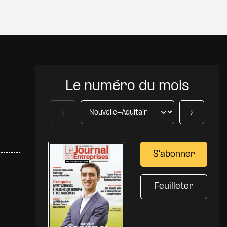
Le numéro du mois
Précédent
Suivant
S'abonner
Feuilleter