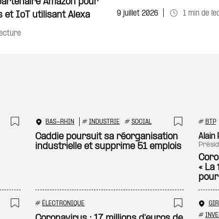
 partenaire Amazon pour
9 juillet 2026
1 min de le
et IoT utilisant Alexa
lecture
BAS-RHIN
#
INDUSTRIE
#
SOCIAL
#
BTP
Ajouter à ma sélection
Ajouter
Caddie poursuit sa réorganisation
Alain
prés
industrielle et supprime 51 emplois
Coro
« La 
pour 
#
ÉLECTRONIQUE
GI
Ajouter à ma sélection
Ajouter
#
INVE
Coronavirus : 17 millions d'euros de