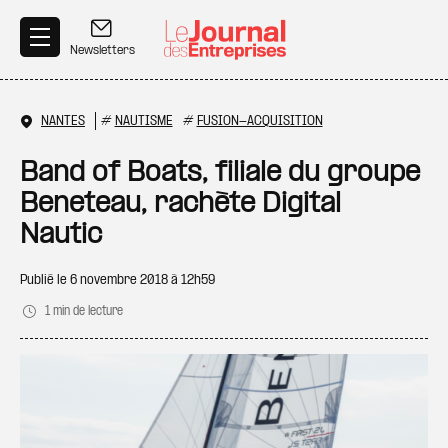
Aller au contenu principal
Newsletters
NANTES
#
NAUTISME
#
FUSION-ACQUISITION
Band of Boats, filiale du groupe
Beneteau, rachète Digital
Nautic
Publié le
6 novembre 2018 à 12h59
1 min de lecture