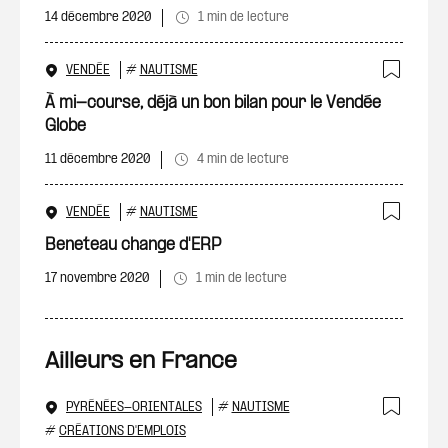
14 décembre 2020
1 min de lecture
VENDÉE
#
NAUTISME
Ajout
À mi-course, déjà un bon bilan pour le Vendée
Globe
11 décembre 2020
4 min de lecture
VENDÉE
#
NAUTISME
Ajout
Beneteau change d'ERP
17 novembre 2020
1 min de lecture
Ailleurs en France
PYRÉNÉES-ORIENTALES
#
NAUTISME
Ajout
#
CRÉATIONS D'EMPLOIS