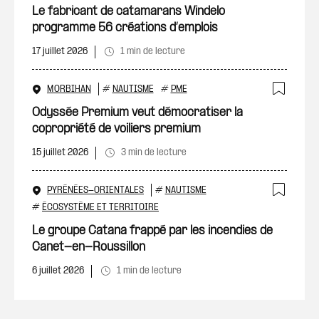
Le fabricant de catamarans Windelo
programme 56 créations d’emplois
17 juillet 2026
1 min de lecture
MORBIHAN
#
NAUTISME
#
PME
Ajout
Odyssée Premium veut démocratiser la
copropriété de voiliers premium
15 juillet 2026
3 min de lecture
PYRÉNÉES-ORIENTALES
#
NAUTISME
Ajout
#
ÉCOSYSTÈME ET TERRITOIRE
Le groupe Catana frappé par les incendies de
Canet-en-Roussillon
6 juillet 2026
1 min de lecture