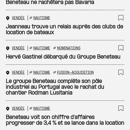
Ajo
Beneteau ne rachètera pas Bavaria
VENDÉE
#
NAUTISME
Ajo
Jeanneau trouve un relais auprès des clubs de
location de bateaux
VENDÉE
#
NAUTISME
#
NOMINATIONS
Ajo
Hervé Gastinel débarqué du Groupe Beneteau
VENDÉE
#
NAUTISME
#
FUSION-ACQUISITION
Ajo
Le groupe Beneteau complète son pôle
industriel au Portugal avec le rachat du
chantier Rodman Lusitania
VENDÉE
#
NAUTISME
Ajo
Beneteau voit son chiffre d'affaires
progresser de 3,4 % et se lance dans la location