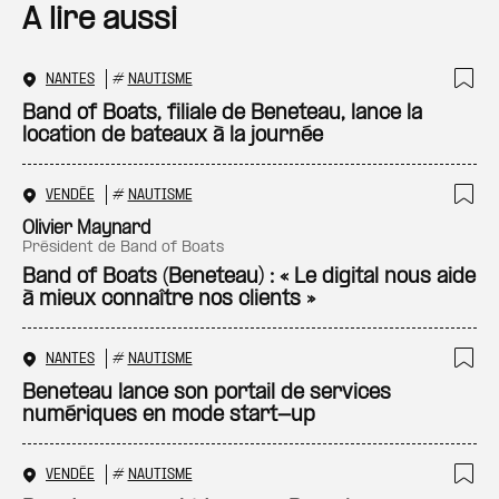
A lire aussi
NANTES
#
NAUTISME
Ajo
Band of Boats, filiale de Beneteau, lance la
location de bateaux à la journée
VENDÉE
#
NAUTISME
Ajo
Olivier Maynard
président de Band of Boats
Band of Boats (Beneteau) : « Le digital nous aide
à mieux connaître nos clients »
NANTES
#
NAUTISME
Ajo
Beneteau lance son portail de services
numériques en mode start-up
VENDÉE
#
NAUTISME