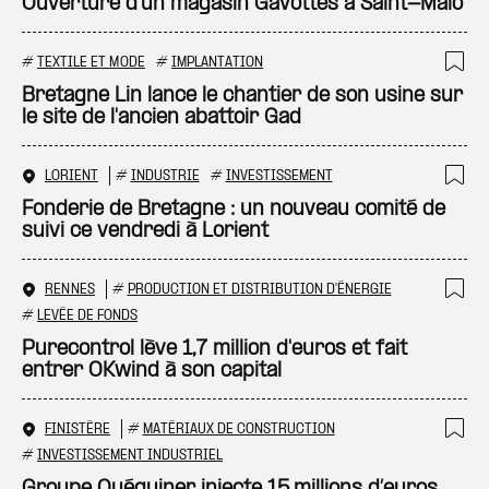
Ajo
Ouverture d’un magasin Gavottes à Saint-Malo
#
TEXTILE ET MODE
#
IMPLANTATION
Ajo
Bretagne Lin lance le chantier de son usine sur
le site de l'ancien abattoir Gad
LORIENT
#
INDUSTRIE
#
INVESTISSEMENT
Ajo
Fonderie de Bretagne : un nouveau comité de
suivi ce vendredi à Lorient
RENNES
#
PRODUCTION ET DISTRIBUTION D'ÉNERGIE
Ajo
#
LEVÉE DE FONDS
Purecontrol lève 1,7 million d'euros et fait
entrer OKwind à son capital
FINISTÈRE
#
MATÉRIAUX DE CONSTRUCTION
Ajo
#
INVESTISSEMENT INDUSTRIEL