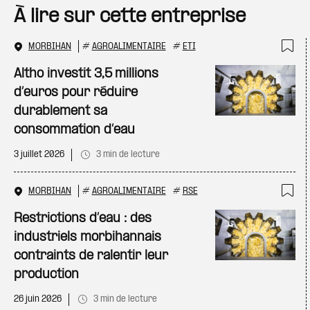
À lire sur cette entreprise
MORBIHAN
#
AGROALIMENTAIRE
#
ETI
Ajo
Altho investit 3,5 millions
d’euros pour réduire
durablement sa
consommation d’eau
3 juillet 2026
3 min de lecture
MORBIHAN
#
AGROALIMENTAIRE
#
RSE
Ajo
Restrictions d’eau : des
industriels morbihannais
contraints de ralentir leur
production
26 juin 2026
3 min de lecture