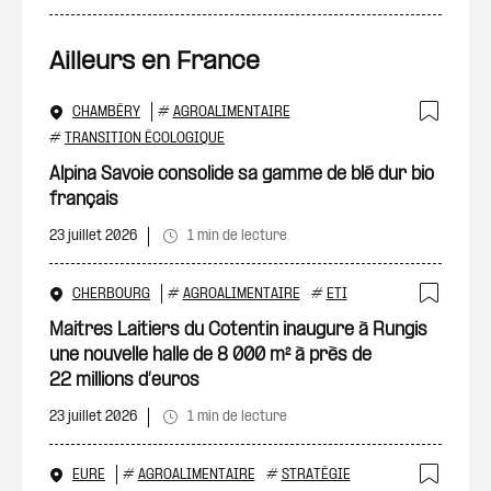
Ailleurs en France
CHAMBÉRY
#
AGROALIMENTAIRE
Ajout
#
TRANSITION ÉCOLOGIQUE
Alpina Savoie consolide sa gamme de blé dur bio
français
23 juillet 2026
1 min de lecture
CHERBOURG
#
AGROALIMENTAIRE
#
ETI
Ajout
Maitres Laitiers du Cotentin inaugure à Rungis
une nouvelle halle de 8 000 m² à près de
22 millions d’euros
23 juillet 2026
1 min de lecture
EURE
#
AGROALIMENTAIRE
#
STRATÉGIE