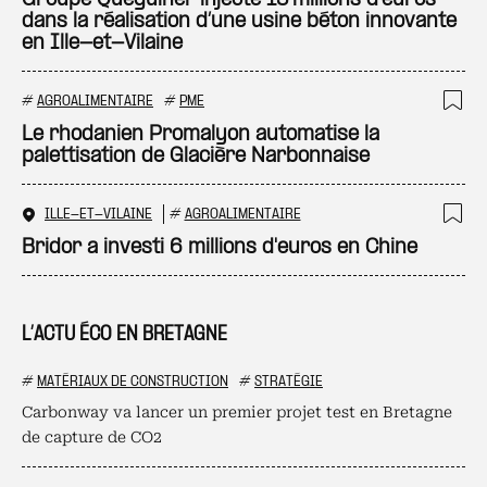
Groupe Quéguiner injecte 15 millions d’euros
dans la réalisation d’une usine béton innovante
en Ille-et-Vilaine
#
AGROALIMENTAIRE
#
PME
Ajo
Le rhodanien Promalyon automatise la
palettisation de Glacière Narbonnaise
ILLE-ET-VILAINE
#
AGROALIMENTAIRE
Ajo
Bridor a investi 6 millions d'euros en Chine
L’ACTU ÉCO EN BRETAGNE
#
MATÉRIAUX DE CONSTRUCTION
#
STRATÉGIE
Carbonway va lancer un premier projet test en Bretagne
de capture de CO2