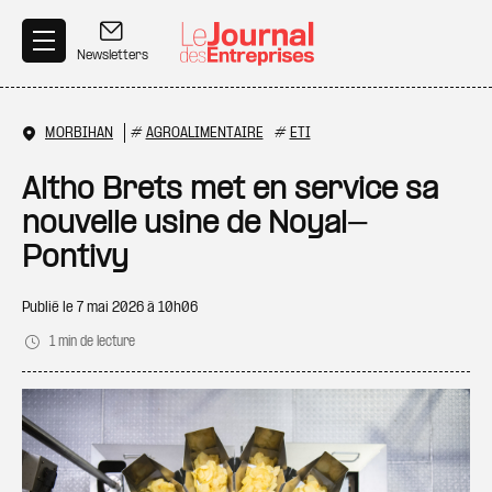
Aller au contenu principal
Newsletters
MORBIHAN
#
AGROALIMENTAIRE
#
ETI
Altho Brets met en service sa
nouvelle usine de Noyal-
Pontivy
Publié le
7 mai 2026 à 10h06
1 min de lecture