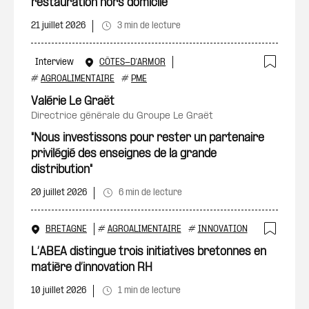
restauration hors domicile
21 juillet 2026
3 min de lecture
Interview
CÔTES-D'ARMOR
Ajout
#
AGROALIMENTAIRE
#
PME
Valérie Le Graët
directrice générale du Groupe Le Graët
"Nous investissons pour rester un partenaire
privilégié des enseignes de la grande
distribution"
20 juillet 2026
6 min de lecture
BRETAGNE
#
AGROALIMENTAIRE
#
INNOVATION
Ajout
L’ABEA distingue trois initiatives bretonnes en
matière d’innovation RH
10 juillet 2026
1 min de lecture