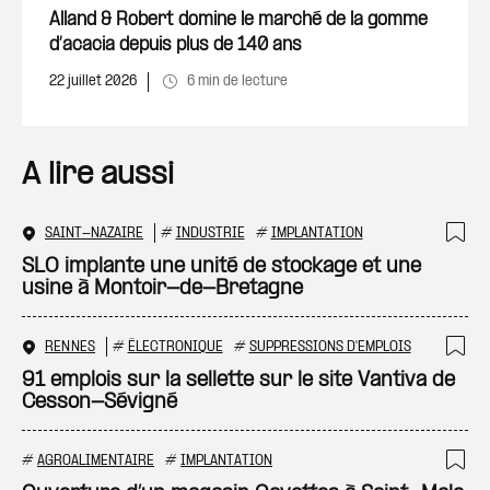
Ajout
Alland & Robert domine le marché de la gomme
d’acacia depuis plus de 140 ans
22 juillet 2026
6 min de lecture
A lire aussi
SAINT-NAZAIRE
#
INDUSTRIE
#
IMPLANTATION
Ajo
SLO implante une unité de stockage et une
usine à Montoir-de-Bretagne
RENNES
#
ÉLECTRONIQUE
#
SUPPRESSIONS D'EMPLOIS
Ajo
91 emplois sur la sellette sur le site Vantiva de
Cesson-Sévigné
#
AGROALIMENTAIRE
#
IMPLANTATION