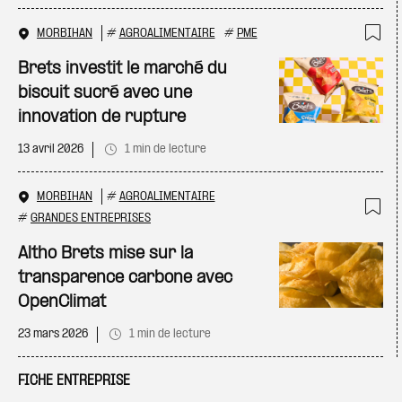
MORBIHAN
#
AGROALIMENTAIRE
#
PME
Ajo
Brets investit le marché du
biscuit sucré avec une
innovation de rupture
13 avril 2026
1 min de lecture
MORBIHAN
#
AGROALIMENTAIRE
#
GRANDES ENTREPRISES
Ajo
Altho Brets mise sur la
transparence carbone avec
OpenClimat
23 mars 2026
1 min de lecture
FICHE ENTREPRISE