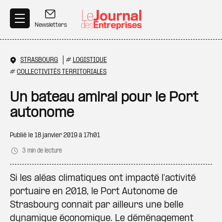
Aller au contenu principal
Newsletters
STRASBOURG
#
LOGISTIQUE
#
COLLECTIVITÉS TERRITORIALES
Un bateau amiral pour le Port
autonome
Publié le
18 janvier 2019 à 17h01
3 min de lecture
Si les aléas climatiques ont impacté l'activité
portuaire en 2018, le Port Autonome de
Strasbourg connait par ailleurs une belle
dynamique économique. Le déménagement