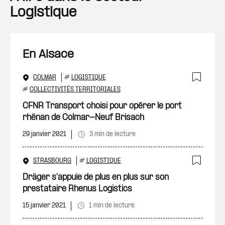
Logistique
En Alsace
COLMAR
#
LOGISTIQUE
Ajout
#
COLLECTIVITÉS TERRITORIALES
CFNR Transport choisi pour opérer le port
rhénan de Colmar-Neuf Brisach
29 janvier 2021
3 min de lecture
STRASBOURG
#
LOGISTIQUE
Ajout
Dräger s'appuie de plus en plus sur son
prestataire Rhenus Logistics
15 janvier 2021
1 min de lecture