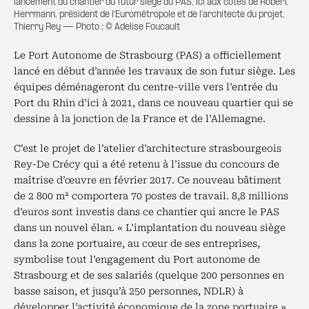
lancement du chantier du futur siège du PAS, ici aux côtés de Robert
Herrmann, président de l'Eurométropole et de l'architecte du projet,
Thierry Rey — Photo : © Adelise Foucault
Le Port Autonome de Strasbourg (PAS) a officiellement
lancé en début d’année les travaux de son futur siège. Les
équipes déménageront du centre-ville vers l’entrée du
Port du Rhin d’ici à 2021, dans ce nouveau quartier qui se
dessine à la jonction de la France et de l’Allemagne.
C’est le projet de l’atelier d’architecture strasbourgeois
Rey-De Crécy qui a été retenu à l’issue du concours de
maîtrise d’œuvre en février 2017. Ce nouveau bâtiment
de 2 800 m² comportera 70 postes de travail. 8,8 millions
d’euros sont investis dans ce chantier qui ancre le PAS
dans un nouvel élan. « L’implantation du nouveau siège
dans la zone portuaire, au cœur de ses entreprises,
symbolise tout l’engagement du Port autonome de
Strasbourg et de ses salariés (quelque 200 personnes en
basse saison, et jusqu’à 250 personnes, NDLR) à
développer l’activité économique de la zone portuaire »,