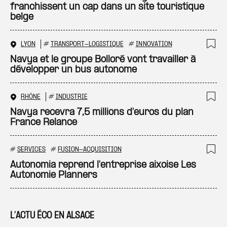
franchissent un cap dans un site touristique
belge
LYON
#
TRANSPORT-LOGISTIQUE
#
INNOVATION
Ajo
Navya et le groupe Bolloré vont travailler à
développer un bus autonome
RHÔNE
#
INDUSTRIE
Ajo
Navya recevra 7,5 millions d'euros du plan
France Relance
#
SERVICES
#
FUSION-ACQUISITION
Ajo
Autonomia reprend l'entreprise aixoise Les
Autonomie Planners
L’ACTU ÉCO EN ALSACE