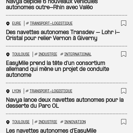
Ajo
Navya déploie 6 nouveaux véhicules
autonomes outre-Rhin avec Valéo
EURE
#
TRANSPORT-LOGISTIQUE
Ajo
Des navettes autonomes Transdev – Lohr i-
Cristal pour relier Vernon à Giverny
TOULOUSE
#
INDUSTRIE
#
INTERNATIONAL
Ajo
EasyMile prend la tête d’un consortium
allemand qui mène un projet de conduite
autonome
LYON
#
TRANSPORT-LOGISTIQUE
Ajo
Navya lance deux navettes autonomes pour la
desserte du Parc OL
TOULOUSE
#
INDUSTRIE
#
INNOVATION
Ajo
Les navettes autonomes d’EasyMile