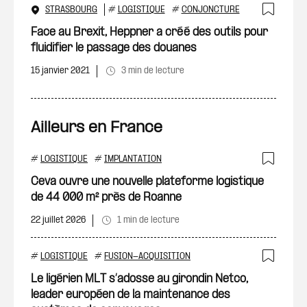
STRASBOURG
#
LOGISTIQUE
#
CONJONCTURE
Ajout
Face au Brexit, Heppner a créé des outils pour
fluidifier le passage des douanes
15 janvier 2021
3 min de lecture
Ailleurs en France
#
LOGISTIQUE
#
IMPLANTATION
Ajout
Ceva ouvre une nouvelle plateforme logistique
de 44 000 m² près de Roanne
22 juillet 2026
1 min de lecture
#
LOGISTIQUE
#
FUSION-ACQUISITION
Ajout
Le ligérien MLT s’adosse au girondin Netco,
leader européen de la maintenance des