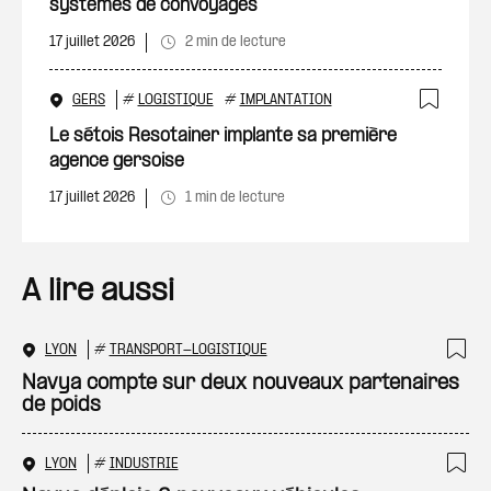
systèmes de convoyages
17 juillet 2026
2 min de lecture
GERS
#
LOGISTIQUE
#
IMPLANTATION
Ajout
Le sétois Resotainer implante sa première
agence gersoise
17 juillet 2026
1 min de lecture
A lire aussi
LYON
#
TRANSPORT-LOGISTIQUE
Ajo
Navya compte sur deux nouveaux partenaires
de poids
LYON
#
INDUSTRIE