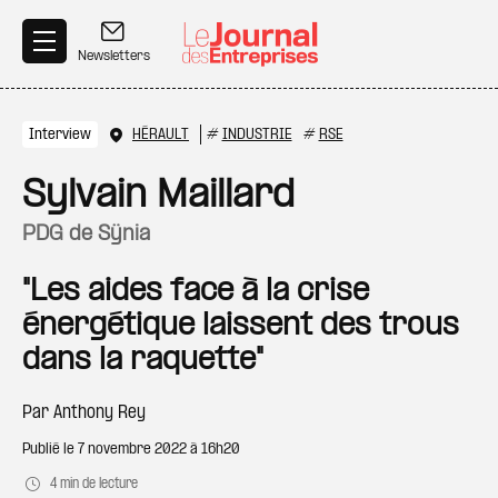
Aller au contenu principal
Newsletters
Interview
HÉRAULT
#
INDUSTRIE
#
RSE
Sylvain Maillard
PDG de Sÿnia
"Les aides face à la crise
énergétique laissent des trous
dans la raquette"
Par
Anthony Rey
Publié le
7 novembre 2022 à 16h20
4 min de lecture