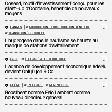
Ajo
Ocseed, l’outil d’investissement conçu pour les
start-up d’Occitanie, bénéficie de nouveaux
moyens
CANNES
#
PRODUCTION ET DISTRIBUTION D'ÉNERGIE
Ajo
#
TRANSITION ÉCOLOGIQUE
L’hydrogène dans le nautisme se heurte au
manque de stations d’avitaillement
LYON
#
ÉCOSYSTÈME ET TERRITOIRE
Ajo
L’agence de développement économique Aderly
devient OnlyLyon & Co
RHÔNE
#
INDUSTRIE
#
NOMINATIONS
Ajo
Boostheat nomme Eric Lambert comme
nouveau directeur général