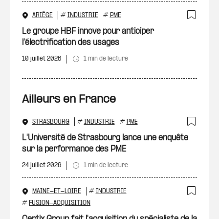
ARIÈGE
#
INDUSTRIE
#
PME
Ajout
Le groupe HBF innove pour anticiper
l’électrification des usages
10 juillet 2026
1 min de lecture
Ailleurs en France
STRASBOURG
#
INDUSTRIE
#
PME
Ajout
L'Université de Strasbourg lance une enquête
sur la performance des PME
24 juillet 2026
1 min de lecture
MAINE-ET-LOIRE
#
INDUSTRIE
Ajout
#
FUSION-ACQUISITION