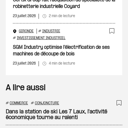
Certix Group fait l'acquisition du spécialiste de la
robinetterie industrielle Coyard
23 juillet 2026
2 min de lecture
GIRONDE
#
INDUSTRIE
Ajout
#
INVESTISSEMENT INDUSTRIEL
SGM Industry optimise l’électrification de ses
machines de découpe de bois
23 juillet 2026
4 min de lecture
A lire aussi
#
COMMERCE
#
CONJONCTURE
Ajo
Dans la station de ski Les 7 Laux, l'activité
économique tourne au ralenti