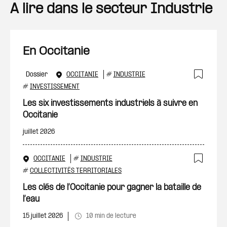
A lire dans le secteur Industrie
En Occitanie
Dossier
OCCITANIE
#
INDUSTRIE
Ajout
#
INVESTISSEMENT
Les six investissements industriels à suivre en
Occitanie
juillet 2026
OCCITANIE
#
INDUSTRIE
Ajout
#
COLLECTIVITÉS TERRITORIALES
Les clés de l’Occitanie pour gagner la bataille de
l’eau
15 juillet 2026
10 min de lecture