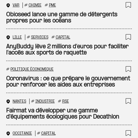
VAR
#
CHIMIE
#
PME
Ajo
Obioseed lance une gamme de détergents
propres pour les océans
LILLE
#
SERVICES
#
CAPITAL
Ajo
AnyBuddy lève 2 millions d’euros pour faciliter
l’accès aux sports de raquette
#
POLITIQUE ÉCONOMIQUE
Ajo
Coronavirus : ce que prépare le gouvernement
pour renforcer les aides aux entreprises
NANTES
#
INDUSTRIE
#
RSE
Ajo
Fairmat va développer une gamme
d'équipements écologiques pour Decathlon
OCCITANIE
#
CAPITAL