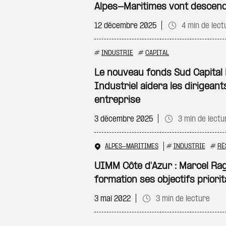
Alpes-Maritimes vont descend
12 décembre 2025
4 min de lect
#
INDUSTRIE
#
CAPITAL
Le nouveau fonds Sud Capital
Industriel aidera les dirigeant
entreprise
3 décembre 2025
3 min de lectu
ALPES-MARITIMES
#
INDUSTRIE
#
RÉ
UIMM Côte d'Azur : Marcel Ragn
formation ses objectifs priorit
3 mai 2022
3 min de lecture