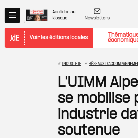
Aller au contenu principal
Accéder au
Newsletters
kiosque
Thématiqu
Voir les éditions locales
économiqu
#
INDUSTRIE
#
RÉSEAUX D'ACCOMPAGNEME
L'UIMM Alp
se mobilise
industrie d
soutenue