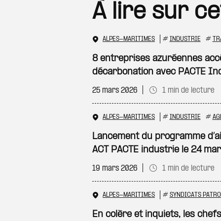
À lire sur c
ALPES-MARITIMES
#
INDUSTRIE
#
TR
8 entreprises azuréennes accé
décarbonation avec PACTE In
25 mars 2026
1 min de lecture
ALPES-MARITIMES
#
INDUSTRIE
#
AG
Lancement du programme d’aid
ACT PACTE industrie le 24 ma
19 mars 2026
1 min de lecture
ALPES-MARITIMES
#
SYNDICATS PATR
En colère et inquiets, les chef