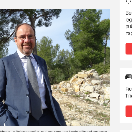
Be
lég
pub
ra
Fic
fin