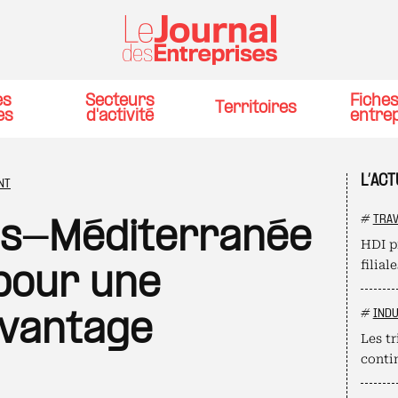
es
Secteurs
Fiche
Territoires
es
d'activité
entre
L’AC
NT
#
TRAV
es-Méditerranée
HDI p
filial
 pour une
#
INDU
avantage
Les t
conti