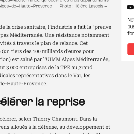
Alpes-Méditerranée, qui couvre les trois départements
Alpes-de-Haute-Provence — Photo : Hélène Lascols -
Not
 la crise sanitaire, l’industrie a fait la "preuve
bu
fon
Alpes Méditerranée. Une résistance notamment
ivités à travers le plan de relance. Cet
(un tiers des 100 milliards d’euros pour
tion) est salué par l’UIMM Alpes Méditerranée,
ur 3 000 entreprises de la TPE au grand
icales représentatives dans le Var, les
-de-Haute-Provence.
élérer la reprise
ccélérer, selon Thierry Chaumont. Dans la
ens alloués à la défense, au développement et