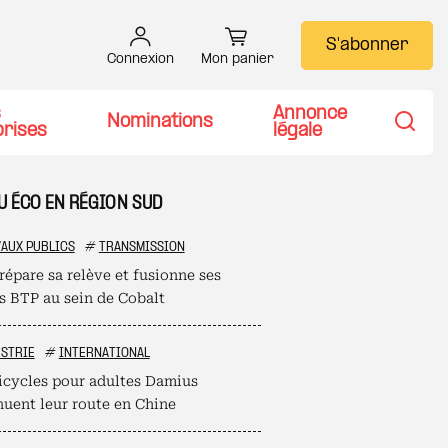
S'abonner
Connexion
Mon panier
s
Annonce
Nominations
prises
légale
Recher
TU ÉCO EN RÉGION SUD
AUX PUBLICS
#
TRANSMISSION
répare sa relève et fusionne ses
es BTP au sein de Cobalt
STRIE
#
INTERNATIONAL
ricycles pour adultes Damius
nuent leur route en Chine