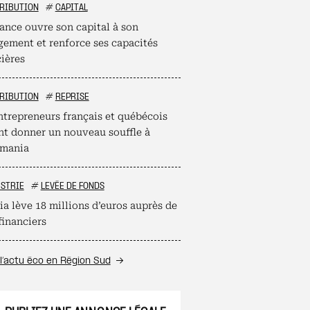
RIBUTION
#
CAPITAL
ance ouvre son capital à son
ement et renforce ses capacités
cières
RIBUTION
#
REPRISE
ntrepreneurs français et québécois
nt donner un nouveau souffle à
mania
STRIE
#
LEVÉE DE FONDS
ia lève 18 millions d’euros auprès de
financiers
l’actu éco en Région Sud