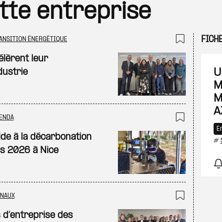
ette entreprise
FICH
ANSITION ÉNERGÉTIQUE
Ajouter
lèrent leur
U
dustrie
M
M
A
ENDA
Ajouter
E
e à la décarbonation
#
rs 2026 à Nice
ONAUX
Ajouter
s d’entreprise des