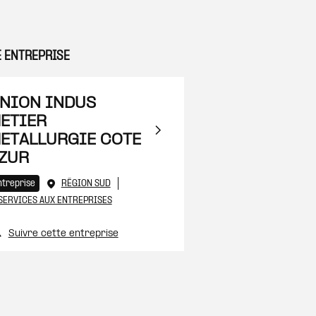
E ENTREPRISE
 à ma sélection
NION INDUS
ETIER
ETALLURGIE COTE
ZUR
 à ma sélection
ntreprise
RÉGION SUD
SERVICES AUX ENTREPRISES
Suivre cette entreprise
 à ma sélection