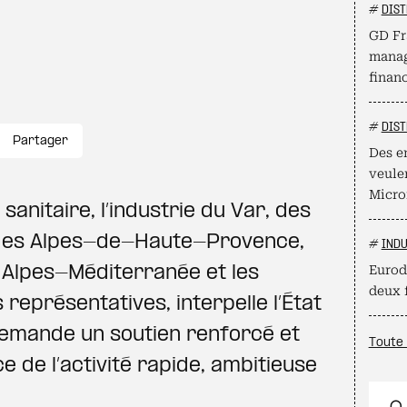
#
DIST
GD Fr
manag
finan
#
DIST
Partager
Des e
veule
Micro
 sanitaire, l’industrie du Var, des
es Alpes-de-Haute-Provence,
#
INDU
 Alpes-Méditerranée et les
Eurod
deux 
représentatives, interpelle l’État
e demande un soutien renforcé et
Toute 
e de l’activité rapide, ambitieuse