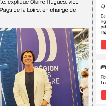
ète, explique Claire Hugues, vice-
Pays de la Loire, en charge de
Be
lég
pub
ra
Fic
fin