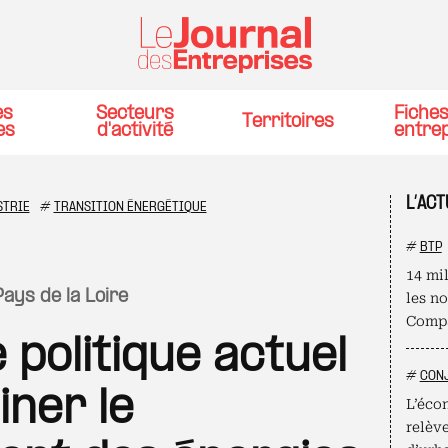
es
Secteurs
Fiche
Territoires
es
d'activité
entre
L’ACT
STRIE
#
TRANSITION ÉNERGÉTIQUE
#
BTP
14 mil
Pays de la Loire
les n
Compa
 politique actuel
#
CON
iner le
L’éco
relèv