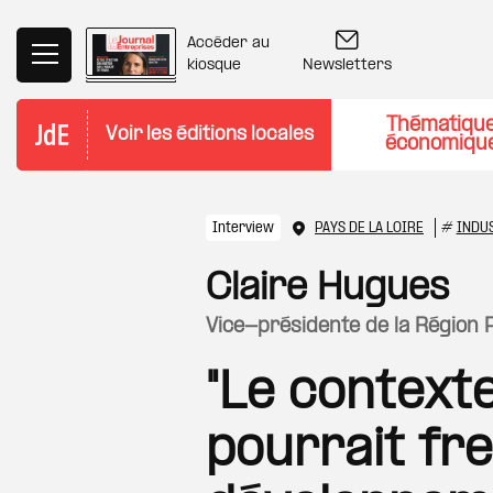
Aller au contenu principal
Accéder au
Newsletters
kiosque
Thématiqu
Voir les éditions locales
économiqu
Interview
PAYS DE LA LOIRE
#
INDU
Claire Hugues
vice-présidente de la Région 
"Le contexte
pourrait fre