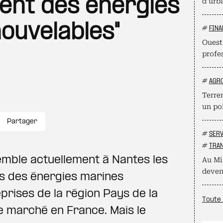
ent des énergies
d’urb
ouvelables"
#
FINA
Ouest
profe
#
AGR
Terre
un poi
Partager
#
SERV
#
TRAN
mble actuellement à Nantes les
Au Mi
deven
s des énergies marines
prises de la région Pays de la
Toute 
e marché en France. Mais le