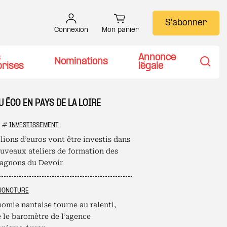
S'abonner
Connexion
Mon panier
s
Annonce
Nominations
prises
légale
Recher
U ÉCO EN PAYS DE LA LOIRE
#
INVESTISSEMENT
lions d’euros vont être investis dans
ouveaux ateliers de formation des
gnons du Devoir
JONCTURE
nomie nantaise tourne au ralenti,
e le baromètre de l’agence