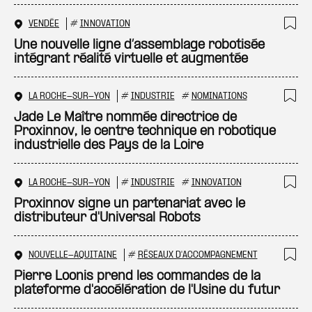
VENDÉE
#
INNOVATION
Ajo
Une nouvelle ligne d’assemblage robotisée
intégrant réalité virtuelle et augmentée
LA ROCHE-SUR-YON
#
INDUSTRIE
#
NOMINATIONS
Ajo
Jade Le Maître nommée directrice de
Proxinnov, le centre technique en robotique
industrielle des Pays de la Loire
LA ROCHE-SUR-YON
#
INDUSTRIE
#
INNOVATION
Ajo
Proxinnov signe un partenariat avec le
distributeur d'Universal Robots
NOUVELLE-AQUITAINE
#
RÉSEAUX D'ACCOMPAGNEMENT
Ajo
Pierre Loonis prend les commandes de la
plateforme d'accélération de l'Usine du futur