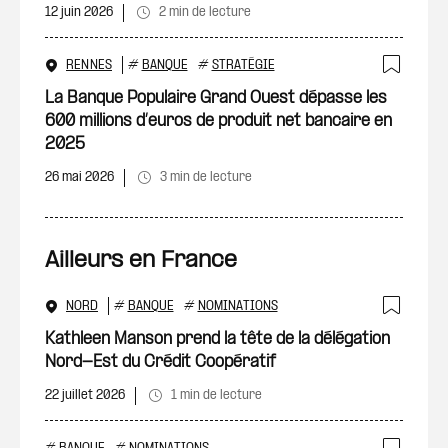
12 juin 2026
2 min de lecture
RENNES
#
BANQUE
#
STRATÉGIE
Ajout
La Banque Populaire Grand Ouest dépasse les
600 millions d’euros de produit net bancaire en
2025
26 mai 2026
3 min de lecture
Ailleurs en France
NORD
#
BANQUE
#
NOMINATIONS
Ajout
Kathleen Manson prend la tête de la délégation
Nord-Est du Crédit Coopératif
22 juillet 2026
1 min de lecture