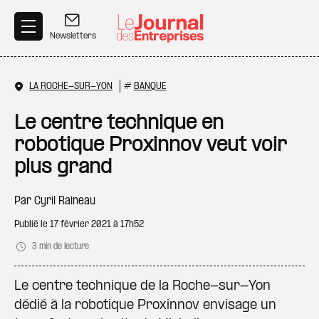
Aller au contenu principal
Newsletters
LA ROCHE-SUR-YON
#
BANQUE
Le centre technique en
robotique Proxinnov veut voir
plus grand
Par
Cyril Raineau
Publié le
17 février 2021 à 17h52
3 min de lecture
Le centre technique de la Roche-sur-Yon
dédié à la robotique Proxinnov envisage un