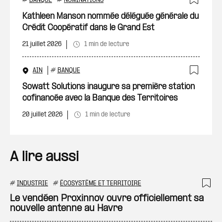
#
BANQUE
#
NOMINATIONS
Ajout
Kathleen Manson nommée déléguée générale du
Crédit Coopératif dans le Grand Est
21 juillet 2026
1 min de lecture
AIN
#
BANQUE
Ajout
Sowatt Solutions inaugure sa première station
cofinancée avec la Banque des Territoires
20 juillet 2026
1 min de lecture
A lire aussi
#
INDUSTRIE
#
ÉCOSYSTÈME ET TERRITOIRE
Ajo
Le vendéen Proxinnov ouvre officiellement sa
nouvelle antenne au Havre