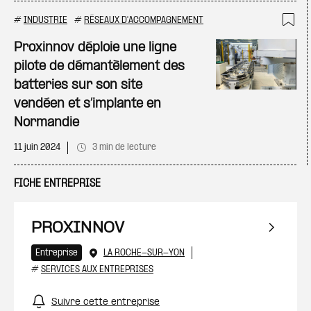
#
INDUSTRIE
#
RÉSEAUX D'ACCOMPAGNEMENT
Ajo
Proxinnov déploie une ligne
pilote de démantèlement des
batteries sur son site
vendéen et s’implante en
Normandie
11 juin 2024
3 min de lecture
FICHE ENTREPRISE
PROXINNOV
Entreprise
LA ROCHE-SUR-YON
#
SERVICES AUX ENTREPRISES
Suivre cette entreprise