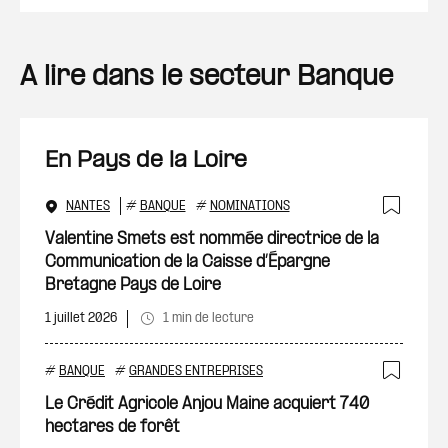
A lire dans le secteur Banque
En Pays de la Loire
NANTES
#
BANQUE
#
NOMINATIONS
Ajout
Valentine Smets est nommée directrice de la
Communication de la Caisse d’Épargne
Bretagne Pays de Loire
1 juillet 2026
1 min de lecture
#
BANQUE
#
GRANDES ENTREPRISES
Ajout
Le Crédit Agricole Anjou Maine acquiert 740
hectares de forêt