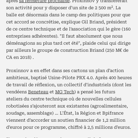
après
sa fermeture prochaine
. Proxinnov y transfèrerait
2
son activité pour y disposer d’un site de 2 500 m
. La
balle est désormais dans le camp des politiques pour que
cet accord se concrétise, explique Gil Briand, président
de ce centre technique et de l'association qui le gère (160
entreprises adhérentes). "Il faut absolument que nous
déménagions au plus tard cet été", plaide celui qui dirige
par ailleurs le groupe de construction Briand (250 M€ de
CA en 2018) .
Proxinnov a en effet dans ses cartons un plan d’action
ambitieux, baptisé Usine-Pilote PRX 4.0. Après 400 heures
de travail de réflexion, un collectif d’industriels (dont les
vendéens
Beneteau
et
MG Tech
) a pensé les futurs
ateliers du centre technique où de nouvelles cellules
robotisées s’ajouteront aux existantes (agroalimentaire,
soudage, assemblage) … L’État, la Région et Bpifrance
viennent d’accorder un soutien financier de 1,2 million
d’euros pour ce programme, chiffré à 2,5 millions d’euros.