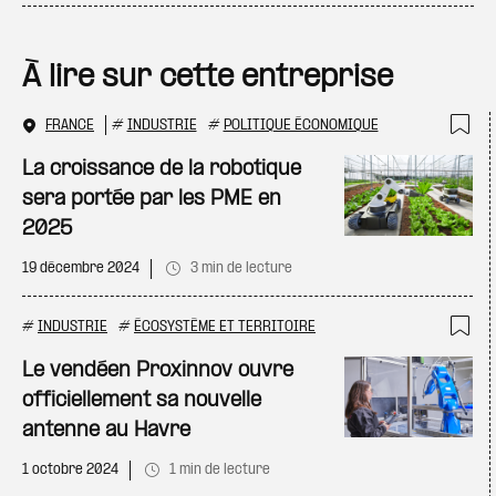
À lire sur cette entreprise
FRANCE
#
INDUSTRIE
#
POLITIQUE ÉCONOMIQUE
Ajo
La croissance de la robotique
sera portée par les PME en
2025
19 décembre 2024
3 min de lecture
#
INDUSTRIE
#
ÉCOSYSTÈME ET TERRITOIRE
Ajo
Le vendéen Proxinnov ouvre
officiellement sa nouvelle
antenne au Havre
1 octobre 2024
1 min de lecture