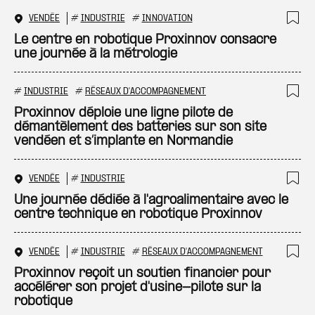
VENDÉE
#
INDUSTRIE
#
INNOVATION
Ajo
Le centre en robotique Proxinnov consacre
une journée à la métrologie
#
INDUSTRIE
#
RÉSEAUX D'ACCOMPAGNEMENT
Ajo
Proxinnov déploie une ligne pilote de
démantèlement des batteries sur son site
vendéen et s’implante en Normandie
VENDÉE
#
INDUSTRIE
Ajo
Une journée dédiée à l'agroalimentaire avec le
centre technique en robotique Proxinnov
VENDÉE
#
INDUSTRIE
#
RÉSEAUX D'ACCOMPAGNEMENT
Ajo
Proxinnov reçoit un soutien financier pour
accélérer son projet d'usine-pilote sur la
robotique