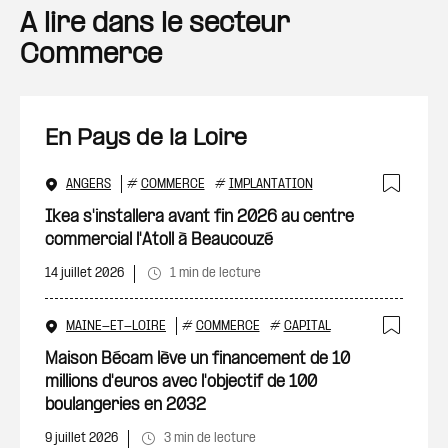
A lire dans le secteur
Commerce
En Pays de la Loire
ANGERS
#
COMMERCE
#
IMPLANTATION
Ajout
Ikea s'installera avant fin 2026 au centre
commercial l'Atoll à Beaucouzé
14 juillet 2026
1 min de lecture
MAINE-ET-LOIRE
#
COMMERCE
#
CAPITAL
Ajout
Maison Bécam lève un financement de 10
millions d'euros avec l'objectif de 100
boulangeries en 2032
9 juillet 2026
3 min de lecture