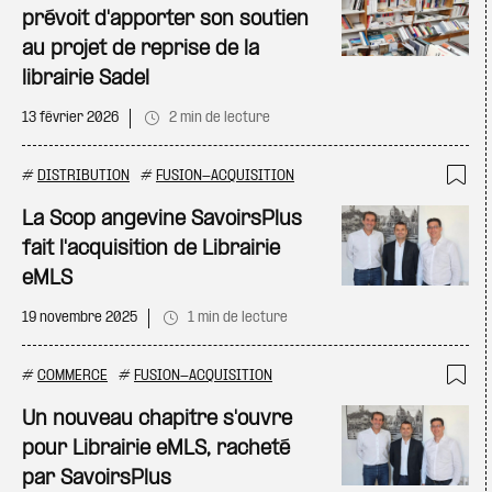
prévoit d'apporter son soutien
au projet de reprise de la
librairie Sadel
13 février 2026
2 min de lecture
#
DISTRIBUTION
#
FUSION-ACQUISITION
Ajo
La Scop angevine SavoirsPlus
fait l'acquisition de Librairie
eMLS
19 novembre 2025
1 min de lecture
#
COMMERCE
#
FUSION-ACQUISITION
Ajo
Un nouveau chapitre s'ouvre
pour Librairie eMLS, racheté
par SavoirsPlus