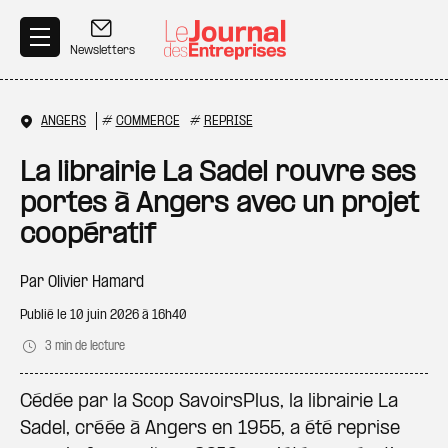
Aller au contenu principal
Newsletters
ANGERS
#
COMMERCE
#
REPRISE
La librairie La Sadel rouvre ses
portes à Angers avec un projet
coopératif
Par
Olivier Hamard
Publié le
10 juin 2026 à 16h40
3 min de lecture
Cédée par la Scop SavoirsPlus, la librairie La
Sadel, créée à Angers en 1955, a été reprise