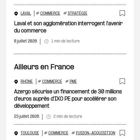
LAVAL
#
COMMERCE
#
STRATÉGIE
Ajout
Laval et son agglomération interrogent l'avenir
du commerce
8 juillet 2026
1 min de lecture
Ailleurs en France
RHÔNE
#
COMMERCE
#
PME
Ajout
Azergo sécurise un financement de 30 millions
d'euros auprès d'IXO PE pour accélérer son
développement
23 juillet 2026
2 min de lecture
TOULOUSE
#
COMMERCE
#
FUSION-ACQUISITION