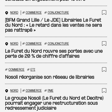
NORD
#
COMMERCE
#
CONJONCTURE
Ajo
[BFM Grand Lille / Le JDE] Librairies Le Furet
du Nord : « Le retard dans les ventes ne sera
pas rattrapé »
NORD
#
COMMERCE
#
CONJONCTURE
Ajo
Le Furet du Nord rouvre ses portes avec une
perte de 20 % de chiffre d'affaires
#
COMMERCE
#
ETI
Ajo
Nosoli réorganise son réseau de librairies
NORD
#
COMMERCE
#
PME
Ajo
Le groupe Nosoli (Le Furet du Nord et Decitre)
pourrait engager une restructuration sous
redressement judiciaire