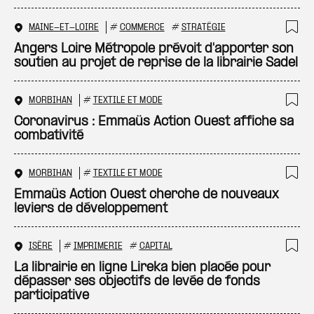
MAINE-ET-LOIRE
#
COMMERCE
#
STRATÉGIE
Ajo
Angers Loire Métropole prévoit d'apporter son
soutien au projet de reprise de la librairie Sadel
MORBIHAN
#
TEXTILE ET MODE
Ajo
Coronavirus : Emmaüs Action Ouest affiche sa
combativité
MORBIHAN
#
TEXTILE ET MODE
Ajo
Emmaüs Action Ouest cherche de nouveaux
leviers de développement
ISÈRE
#
IMPRIMERIE
#
CAPITAL
Ajo
La librairie en ligne Lireka bien placée pour
dépasser ses objectifs de levée de fonds
participative