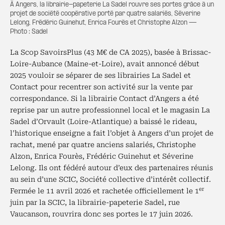
À Angers, la librairie-papeterie La Sadel rouvre ses portes grâce à un
projet de société coopérative porté par quatre salariés, Séverine
Lelong, Frédéric Guinehut, Enrica Fourès et Christophe Alzon —
Photo : Sadel
La Scop SavoirsPlus (43 M€ de CA 2025), basée à Brissac-
Loire-Aubance (Maine-et-Loire), avait annoncé début
2025 vouloir se séparer de ses librairies La Sadel et
Contact pour recentrer son activité sur la vente par
correspondance. Si la librairie Contact d’Angers a été
reprise par un autre professionnel local et le magasin La
Sadel d’Orvault (Loire-Atlantique) a baissé le rideau,
l’historique enseigne a fait l’objet à Angers d’un projet de
rachat, mené par quatre anciens salariés, Christophe
Alzon, Enrica Fourès, Frédéric Guinehut et Séverine
Lelong. Ils ont fédéré autour d’eux des partenaires réunis
au sein d’une SCIC, Société collective d’intérêt collectif.
er
Fermée le 11 avril 2026 et rachetée officiellement le 1
juin par la SCIC, la librairie-papeterie Sadel, rue
Vaucanson, rouvrira donc ses portes le 17 juin 2026.