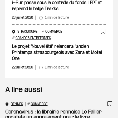
Ajout
i-Run passe sous le contrôle du fonds LFPI et
reprend le belge Trakks
23 juillet 2026
1 min de lecture
STRASBOURG
#
COMMERCE
Ajout
#
GRANDES ENTREPRISES
Le projet "Nouvel été" relancera l'ancien
Printemps strasbourgeois avec Zara et Motel
One
22 juillet 2026
1 min de lecture
A lire aussi
RENNES
#
COMMERCE
Ajo
Coronavirus : la librairie rennaise Le Failler
constate un engouement pour le livre