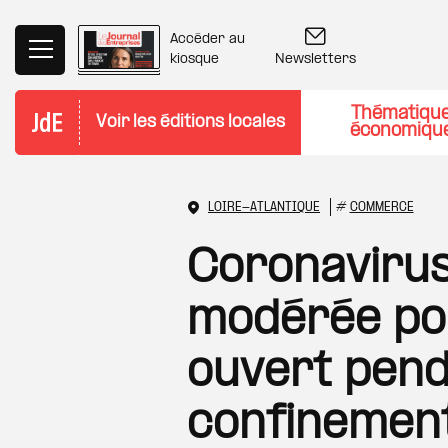
Aller au contenu principal
Accéder au
Newsletters
kiosque
Thématiqu
Voir les éditions locales
économiqu
LOIRE-ATLANTIQUE
#
COMMERCE
Coronavirus 
modérée pou
ouvert pend
confinemen