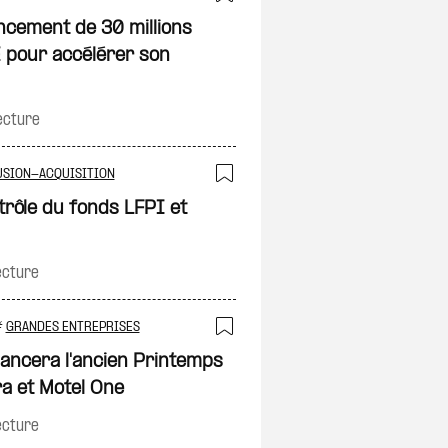
Ajouter à ma sélec
ncement de 30 millions
 pour accélérer son
on
ecture
USION-ACQUISITION
Ajouter à ma sélec
trôle du fonds LFPI et
on
ecture
#
GRANDES ENTREPRISES
Ajouter à ma sélec
elancera l'ancien Printemps
on
a et Motel One
ecture