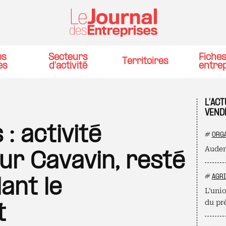
es
Secteurs
Fiche
Territoires
es
d'activité
entre
L’ACT
VEND
: activité
#
ORGA
Auden
r Cavavin, resté
#
AGR
ant le
L'unio
du pr
t