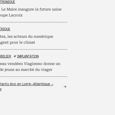
CTRONIQUE
 Le Maire inaugure la future usine
oupe Lacroix
ÉRIQUE
tes, les acteurs du numérique
agent pour le climat
OBILIER
#
IMPLANTATION
seau vendéen Viagimmo donne un
de jeune au marché du viager
l’actu éco en Loire-Atlantique -
e