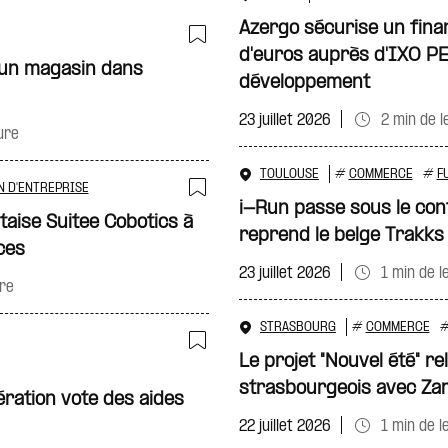
Azergo sécurise un fina
d'euros auprès d'IXO PE
Ajouter à ma sélecti
 un magasin dans
développement
23 juillet 2026
2 min de l
ure
TOULOUSE
#
COMMERCE
#
F
N D'ENTREPRISE
i-Run passe sous le con
Ajouter à ma sélecti
taise Suitee Cobotics à
reprend le belge Trakks
ces
23 juillet 2026
1 min de l
ure
STRASBOURG
#
COMMERCE
Le projet "Nouvel été" r
Ajouter à ma sélecti
strasbourgeois avec Zar
ation vote des aides
22 juillet 2026
1 min de l