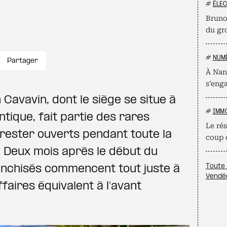
#
ÉLE
Bruno
du gr
#
NUM
Partager
À Nan
s’eng
 Cavavin, dont le siège se situe à
#
IMM
tique, fait partie des rares
Le ré
ester ouverts pendant toute la
coup 
 Deux mois après le début du
Toute 
anchisés commencent tout juste à
Vendé
faires équivalent à l’avant