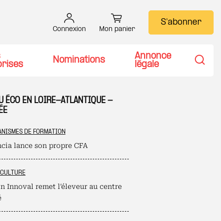
S'abonner
Connexion
Mon panier
s
Annonce
Nominations
prises
légale
Recher
U ÉCO EN LOIRE-ATLANTIQUE -
ÉE
NISMES DE FORMATION
cia lance son propre CFA
ICULTURE
n Innoval remet l'éleveur au centre
é