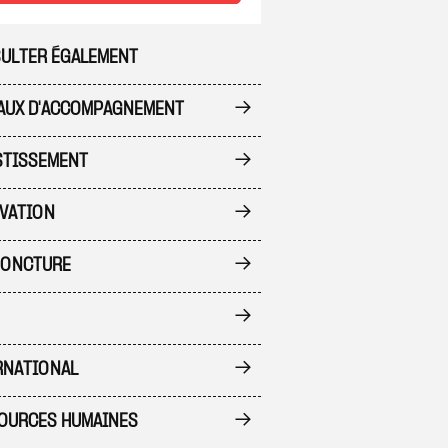
ULTER ÉGALEMENT
 à ma sélection
AUX D'ACCOMPAGNEMENT
STISSEMENT
VATION
ONCTURE
RNATIONAL
 à ma sélection
OURCES HUMAINES