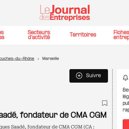
es
Secteurs
Fiche
Territoires
es
d'activité
entre
ouches-du-Rhône
Marseille
Suivre
Be
lég
pub
ra
Ajouter
aadé, fondateur de CMA CGM
Jacques Saadé, fondateur de CMA CGM (CA :