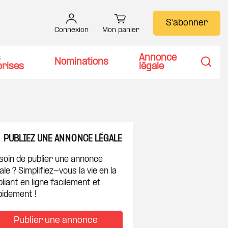
S'abonner
Connexion
Mon panier
s
Annonce
Nominations
prises
légale
Recher
PUBLIEZ UNE ANNONCE LÉGALE
soin de publier une annonce
ale ? Simplifiez-vous la vie en la
liant en ligne facilement et
pidement !
 à ma sélection
Publier une annonce