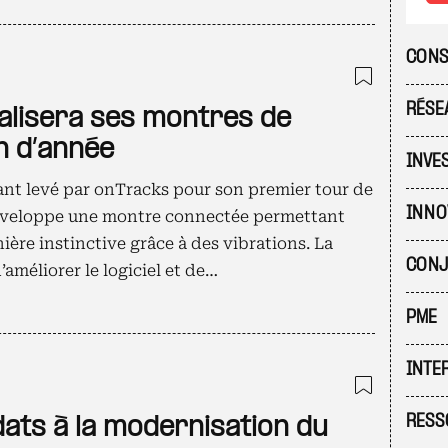
CONS
Ajouter
RÉSE
lisera ses montres de
in d’année
INVE
tant levé par onTracks pour son premier tour de
INNO
 développe une montre connectée permettant
ière instinctive grâce à des vibrations. La
CONJ
améliorer le logiciel et de…
PME
INTE
Ajouter
RESS
dats à la modernisation du