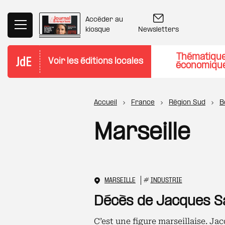
Aller au contenu principal
Accéder au
Newsletters
kiosque
Thématiqu
Voir les éditions locales
économiqu
Fil d'Ariane
Accueil
France
Région Sud
B
Marseille
MARSEILLE
#
INDUSTRIE
Décès de Jacques S
C’est une figure marseillaise. 