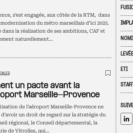
FUSI
ence, s’est engagée, aux côtés de la RTM, dans
 modernisation du métro marseillais d’ici 2025.
IMPL
dans la réalisation de ses ambitions, CAF et
NOMI
pement naturellement…
LEVÉ
ETI
IALES
Ajouter
nent un pacte avant la
STAR
éroport Marseille-Provence
SUIV
vatisation de l’aéroport Marseille-Provence ne
d’avoir un droit de regard sur la stratégie du
seil régional, le Conseil départemental, la
rie de Vitrolles, qui…