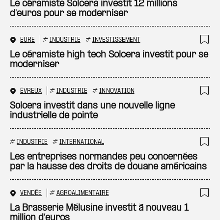
Ajo
Le céramiste Solcera investit 12 millions
d'euros pour se moderniser
EURE
#
INDUSTRIE
#
INVESTISSEMENT
Ajo
Le céramiste high tech Solcera investit pour se
moderniser
ÉVREUX
#
INDUSTRIE
#
INNOVATION
Ajo
Solcera investit dans une nouvelle ligne
industrielle de pointe
#
INDUSTRIE
#
INTERNATIONAL
Ajo
Les entreprises normandes peu concernées
par la hausse des droits de douane américains
VENDÉE
#
AGROALIMENTAIRE
Ajo
La Brasserie Mélusine investit à nouveau 1
million d’euros