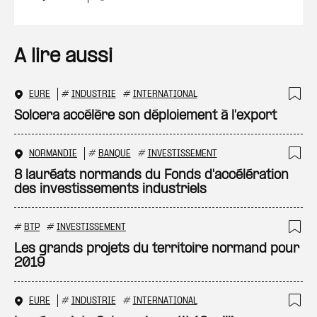
A lire aussi
EURE
#
INDUSTRIE
#
INTERNATIONAL
Ajo
Solcera accélère son déploiement à l'export
NORMANDIE
#
BANQUE
#
INVESTISSEMENT
Ajo
8 lauréats normands du Fonds d'accélération
des investissements industriels
#
BTP
#
INVESTISSEMENT
Ajo
Les grands projets du territoire normand pour
2019
EURE
#
INDUSTRIE
#
INTERNATIONAL