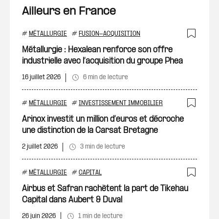
Ailleurs en France
#
MÉTALLURGIE
#
FUSION-ACQUISITION
Ajout
Métallurgie : Hexalean renforce son offre
industrielle avec l’acquisition du groupe Phea
16 juillet 2026
6 min de lecture
#
MÉTALLURGIE
#
INVESTISSEMENT IMMOBILIER
Ajout
Arinox investit un million d’euros et décroche
une distinction de la Carsat Bretagne
2 juillet 2026
3 min de lecture
#
MÉTALLURGIE
#
CAPITAL
Ajout
Airbus et Safran rachètent la part de Tikehau
Capital dans Aubert & Duval
26 juin 2026
1 min de lecture