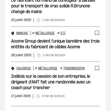
Le fabricant normand de convoyeur à bandes
pour le transport de vrac solide R.Brunone
change de mains
22 juillet 2026
1 min de lecture
MANCHE
#
MÉTALLURGIE
#
ETI
Ajout
Acome Group devient l’unique bannière des trois
entités du fabricant de câbles Acome
20 juillet 2026
1 min de lecture
CALVADOS
#
MÉTALLURGIE
#
TRANSMISSION
Ajout
Indécis sur la cession de son entreprise, le
dirigeant d'AMT fait une randonnée avec un
coach pour trancher
17 juillet 2026
3 min de lecture