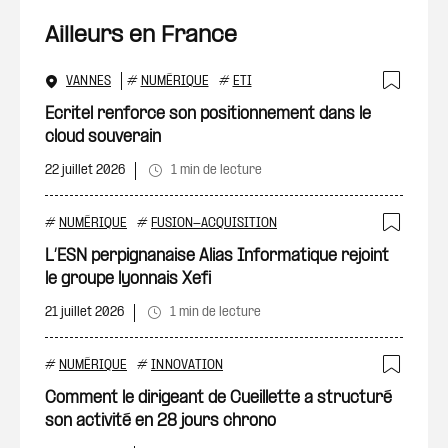
Ailleurs en France
VANNES
#
NUMÉRIQUE
#
ETI
Ajout
Ecritel renforce son positionnement dans le
cloud souverain
22 juillet 2026
1 min de lecture
#
NUMÉRIQUE
#
FUSION-ACQUISITION
Ajout
L’ESN perpignanaise Alias Informatique rejoint
le groupe lyonnais Xefi
21 juillet 2026
1 min de lecture
#
NUMÉRIQUE
#
INNOVATION
Ajout
Comment le dirigeant de Cueillette a structuré
son activité en 28 jours chrono