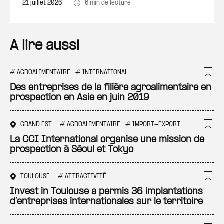
21 juillet 2026
6 min de lecture
A lire aussi
#
AGROALIMENTAIRE
#
INTERNATIONAL
Ajo
Des entreprises de la filière agroalimentaire en
prospection en Asie en juin 2019
GRAND EST
#
AGROALIMENTAIRE
#
IMPORT-EXPORT
Ajo
La CCI International organise une mission de
prospection à Séoul et Tokyo
TOULOUSE
#
ATTRACTIVITÉ
Ajo
Invest in Toulouse a permis 36 implantations
d’entreprises internationales sur le territoire