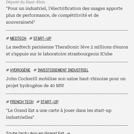
député du Haut-Rhin
"Pour un industriel, l’électrification des usages apporte
plus de performance, de compétitivité et de
souveraineté"
#
MEDTECH
#
START-UP
La medtech parisienne TheraSonic lève 2 millions d’euros
et s’appuie sur le laboratoire strasbourgeois ICube
#
HYDROGÈNE
#
INVESTISSEMENT INDUSTRIEL
John Cockerill mobilise son usine haut-rhinoise pour un
projet hydrogène de 40 MW
#
FRENCH TECH
#
START-UP
"Le Grand Est a une carte à jouer dans les start-up
industrielles"
Toute l’actu éco en Grand Est