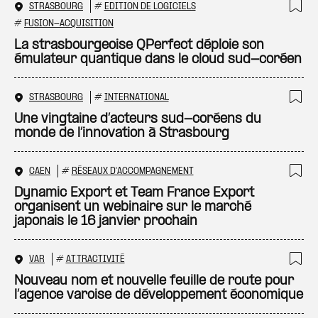
STRASBOURG
#
EDITION DE LOGICIELS
Ajo
#
FUSION-ACQUISITION
La strasbourgeoise QPerfect déploie son
émulateur quantique dans le cloud sud-coréen
STRASBOURG
#
INTERNATIONAL
Ajo
Une vingtaine d’acteurs sud-coréens du
monde de l’innovation à Strasbourg
CAEN
#
RÉSEAUX D'ACCOMPAGNEMENT
Ajo
Dynamic Export et Team France Export
organisent un webinaire sur le marché
japonais le 16 janvier prochain
VAR
#
ATTRACTIVITÉ
Ajo
Nouveau nom et nouvelle feuille de route pour
l’agence varoise de développement économique