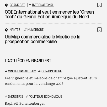
GRAND EST
#
INTERNATIONAL
Ajo
CCI International veut emmener les "Green
Tech" du Grand Est en Amérique du Nord
NANTES
#
NUMÉRIQUE
Ajo
UbiMap commercialise le Meetic de la
prospection commerciale
L’ACTU ÉCO EN GRAND EST
#
VINS ET SPIRITUEUX
#
CONJONCTURE
Les vignerons et maisons de champagne ajustent leurs
rendements pour la vendange 2026
#
INDUSTRIE
#
POLITIQUE ÉCONOMIQUE
Raphaël Schellenberger