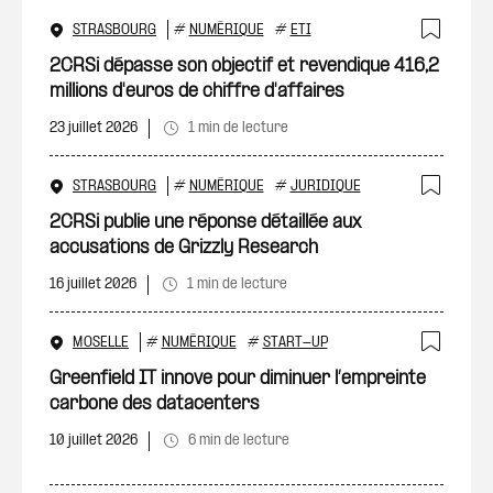
STRASBOURG
#
NUMÉRIQUE
#
ETI
Ajout
2CRSi dépasse son objectif et revendique 416,2
millions d'euros de chiffre d'affaires
23 juillet 2026
1 min de lecture
STRASBOURG
#
NUMÉRIQUE
#
JURIDIQUE
Ajout
2CRSi publie une réponse détaillée aux
accusations de Grizzly Research
16 juillet 2026
1 min de lecture
MOSELLE
#
NUMÉRIQUE
#
START-UP
Ajout
Greenfield IT innove pour diminuer l’empreinte
carbone des datacenters
10 juillet 2026
6 min de lecture