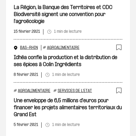
Ajout
La Région, la Banque des Territoires et CDC
Biodiversité signent une convention pour
l'agroécologie
15 février 2021
1 min de lecture
BAS-RHIN
#
AGROALIMENTAIRE
Ajout
Idhéa confie la production et la distribution de
ses épices à Colin Ingrédients
8 février 2021
1 min de lecture
#
AGROALIMENTAIRE
#
SERVICES DE L'ETAT
Ajout
Une enveloppe de 6,5 millions d'euros pour
financer les projets alimentaires territoriaux du
Grand Est
5 février 2021
1 min de lecture