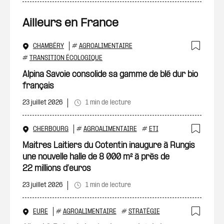
Ailleurs en France
CHAMBÉRY
#
AGROALIMENTAIRE
Ajout
#
TRANSITION ÉCOLOGIQUE
Alpina Savoie consolide sa gamme de blé dur bio
français
23 juillet 2026
1 min de lecture
CHERBOURG
#
AGROALIMENTAIRE
#
ETI
Ajout
Maitres Laitiers du Cotentin inaugure à Rungis
une nouvelle halle de 8 000 m² à près de
22 millions d’euros
23 juillet 2026
1 min de lecture
EURE
#
AGROALIMENTAIRE
#
STRATÉGIE