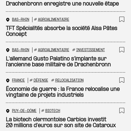
Drachenbronn enregistre une nouvelle étape
BAS-RHIN
#
AGROALIMENTAIRE
Ajo
TFT Spécialités absorbe la société Alsa Pâtes
Concept
BAS-RHIN
#
AGROALIMENTAIRE
#
INVESTISSEMENT
Ajo
L'allemand Gusto Palatino s'implante sur
l'ancienne base militaire de Drachenbronn
FRANCE
#
DÉFENSE
#
RELOCALISATION
Ajo
Économie de guerre : la France relocalise une
vingtaine de projets industriels
PUY-DE-DÔME
#
BIOTECH
Ajo
La biotech clermontoise Carbios investit
20 millions d’euros sur son site de Cataroux