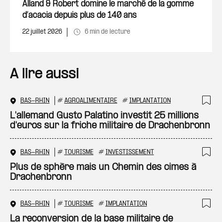
Ajout
Alland & Robert domine le marché de la gomme
d’acacia depuis plus de 140 ans
22 juillet 2026
6 min de lecture
A lire aussi
BAS-RHIN
#
AGROALIMENTAIRE
#
IMPLANTATION
Ajo
L'allemand Gusto Palatino investit 25 millions
d'euros sur la friche militaire de Drachenbronn
BAS-RHIN
#
TOURISME
#
INVESTISSEMENT
Ajo
Plus de sphère mais un Chemin des cimes à
Drachenbronn
BAS-RHIN
#
TOURISME
#
IMPLANTATION
Ajo
La reconversion de la base militaire de