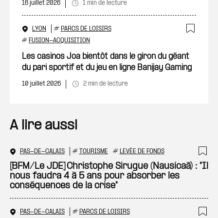
16 juillet 2026
1 min de lecture
LYON
#
PARCS DE LOISIRS
Ajout
#
FUSION-ACQUISITION
Les casinos Joa bientôt dans le giron du géant
du pari sportif et du jeu en ligne Banijay Gaming
10 juillet 2026
2 min de lecture
A lire aussi
PAS-DE-CALAIS
#
TOURISME
#
LEVÉE DE FONDS
Ajo
[BFM/Le JDE] Christophe Sirugue (Nausicaà) : "Il
nous faudra 4 à 5 ans pour absorber les
conséquences de la crise"
PAS-DE-CALAIS
#
PARCS DE LOISIRS