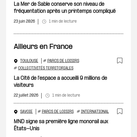
Ajout
La Mer de Sable conserve son niveau de
fréquentation après un printemps compliqué
23 juin 2026
1 min de lecture
Ailleurs en France
TOULOUSE
#
PARCS DE LOISIRS
Ajout
#
COLLECTIVITÉS TERRITORIALES
La Cité de l’espace a accueilli 9 millions de
visiteurs
22 juillet 2026
1 min de lecture
SAVOIE
#
PARCS DE LOISIRS
#
INTERNATIONAL
Ajout
MND signe sa première ligne monorail aux
États-Unis