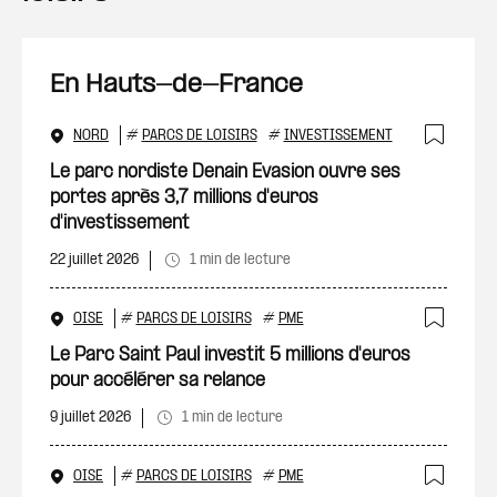
En Hauts-de-France
NORD
#
PARCS DE LOISIRS
#
INVESTISSEMENT
Ajout
Le parc nordiste Denain Evasion ouvre ses
portes après 3,7 millions d'euros
d'investissement
22 juillet 2026
1 min de lecture
OISE
#
PARCS DE LOISIRS
#
PME
Ajout
Le Parc Saint Paul investit 5 millions d'euros
pour accélérer sa relance
9 juillet 2026
1 min de lecture
OISE
#
PARCS DE LOISIRS
#
PME