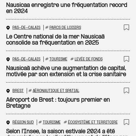
Ajo
Nausicaa enregistre une fréquentation record
en 2024
PAS-DE-CALAIS
#
PARCS DE LOISIRS
Ajo
Le Centre national de la mer Nausicaà
consolide sa fréquentation en 2025
PAS-DE-CALAIS
#
TOURISME
#
LEVÉE DE FONDS
Ajo
Nausicaà achève une augmentation de capital,
motivée par son extension et la crise sanitaire
BREST
#
AÉRONAUTIQUE ET SPATIAL
Ajo
Aéroport de Brest : toujours premier en
Bretagne
RÉGION SUD
#
TOURISME
#
ÉCOSYSTÈME ET TERRITOIRE
Ajo
Selon l’Insee, la saison estivale 2024 a été