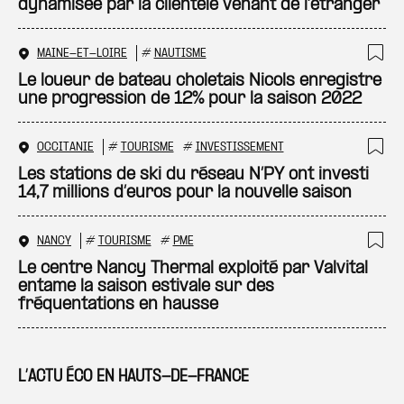
dynamisée par la clientèle venant de l’étranger
MAINE-ET-LOIRE
#
NAUTISME
Ajo
Le loueur de bateau choletais Nicols enregistre
une progression de 12% pour la saison 2022
OCCITANIE
#
TOURISME
#
INVESTISSEMENT
Ajo
Les stations de ski du réseau N’PY ont investi
14,7 millions d’euros pour la nouvelle saison
NANCY
#
TOURISME
#
PME
Ajo
Le centre Nancy Thermal exploité par Valvital
entame la saison estivale sur des
fréquentations en hausse
L’ACTU ÉCO EN HAUTS-DE-FRANCE