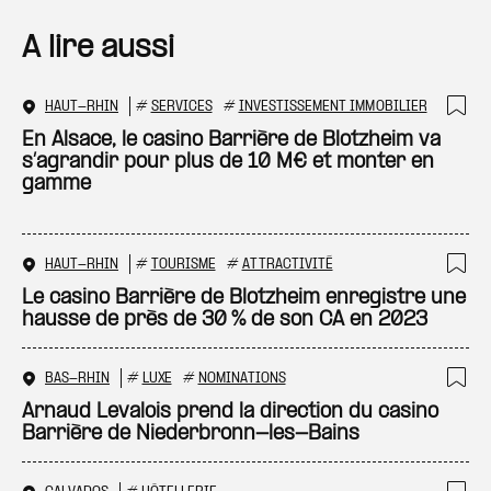
A lire aussi
HAUT-RHIN
#
SERVICES
#
INVESTISSEMENT IMMOBILIER
Ajo
En Alsace, le casino Barrière de Blotzheim va
s’agrandir pour plus de 10 M€ et monter en
gamme
HAUT-RHIN
#
TOURISME
#
ATTRACTIVITÉ
Ajo
Le casino Barrière de Blotzheim enregistre une
hausse de près de 30 % de son CA en 2023
BAS-RHIN
#
LUXE
#
NOMINATIONS
Ajo
Arnaud Levalois prend la direction du casino
Barrière de Niederbronn-les-Bains