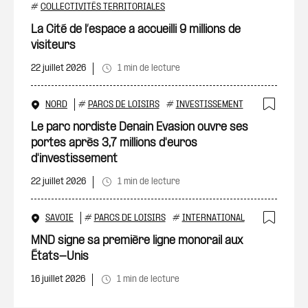
Ajout
#
COLLECTIVITÉS TERRITORIALES
La Cité de l’espace a accueilli 9 millions de
visiteurs
22 juillet 2026
1 min de lecture
NORD
#
PARCS DE LOISIRS
#
INVESTISSEMENT
Ajout
Le parc nordiste Denain Evasion ouvre ses
portes après 3,7 millions d'euros
d'investissement
22 juillet 2026
1 min de lecture
SAVOIE
#
PARCS DE LOISIRS
#
INTERNATIONAL
Ajout
MND signe sa première ligne monorail aux
États-Unis
16 juillet 2026
1 min de lecture