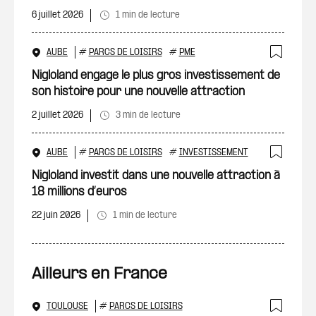
6 juillet 2026
1 min de lecture
AUBE
#
PARCS DE LOISIRS
#
PME
Ajout
Nigloland engage le plus gros investissement de
son histoire pour une nouvelle attraction
2 juillet 2026
3 min de lecture
AUBE
#
PARCS DE LOISIRS
#
INVESTISSEMENT
Ajout
Nigloland investit dans une nouvelle attraction à
18 millions d’euros
22 juin 2026
1 min de lecture
Ailleurs en France
TOULOUSE
#
PARCS DE LOISIRS