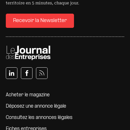
territoire en 5 minutes, chaque jour.
Recevoir la Newsletter
Pied de page
Acheter le magazine
Déposez une annonce légale
Consultez les annonces légales
Fiches entreprises