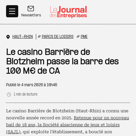
Aller au contenu principal
Newsletters
HAUT-RHIN
#
PARCS DE LOISIRS
#
PME
Le casino Barrière de
Blotzheim passe la barre des
100 M€ de CA
Publié le
4 mars 2026 à 16h46
1 min de lecture
Le casino Barrière de Blotzheim (Haut-Rhin) a connu une
nouvelle année record en 2025.
Retenue pour un nouveau
bail de 18 ans, la Société alsacienne de jeux et loisirs
(SAJL)
, qui exploite l’établissement, a bouclé son