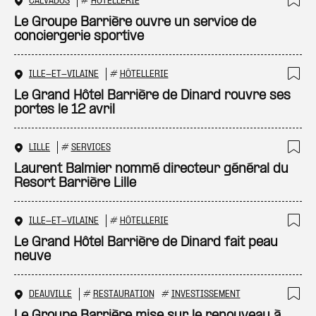
CALVADOS
#
HÔTELLERIE
Ajo
Le Groupe Barrière ouvre un service de
conciergerie sportive
ILLE-ET-VILAINE
#
HÔTELLERIE
Ajo
Le Grand Hôtel Barrière de Dinard rouvre ses
portes le 12 avril
LILLE
#
SERVICES
Ajo
Laurent Balmier nommé directeur général du
Resort Barrière Lille
ILLE-ET-VILAINE
#
HÔTELLERIE
Ajo
Le Grand Hôtel Barrière de Dinard fait peau
neuve
DEAUVILLE
#
RESTAURATION
#
INVESTISSEMENT
Ajo