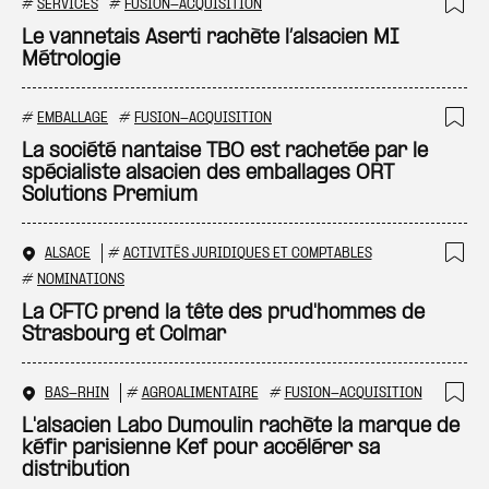
#
SERVICES
#
FUSION-ACQUISITION
Ajo
Le vannetais Aserti rachète l’alsacien MI
Métrologie
#
EMBALLAGE
#
FUSION-ACQUISITION
Ajo
La société nantaise TBO est rachetée par le
spécialiste alsacien des emballages ORT
Solutions Premium
ALSACE
#
ACTIVITÉS JURIDIQUES ET COMPTABLES
Ajo
#
NOMINATIONS
La CFTC prend la tête des prud'hommes de
Strasbourg et Colmar
BAS-RHIN
#
AGROALIMENTAIRE
#
FUSION-ACQUISITION
Ajo
L'alsacien Labo Dumoulin rachète la marque de
kéfir parisienne Kef pour accélérer sa
distribution