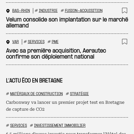
BAS-RHIN
#
INDUSTRIE
#
FUSION-ACQUISITION
Ajo
Velum consolide son implantation sur le marché
allemand
VAR
#
SERVICES
#
PME
Ajo
Avec sa première acquisition, Aerautec
confirme son déploiement national
L’ACTU ÉCO EN BRETAGNE
#
MATÉRIAUX DE CONSTRUCTION
#
STRATÉGIE
Carbonway va lancer un premier projet test en Bretagne
de capture de CO2
#
SERVICES
#
INVESTISSEMENT IMMOBILIER