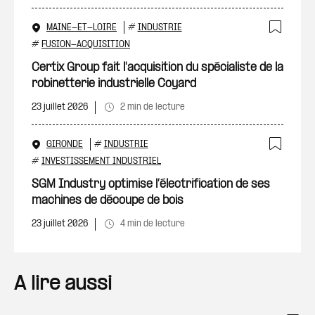
MAINE-ET-LOIRE
#
INDUSTRIE
Ajout
#
FUSION-ACQUISITION
Certix Group fait l'acquisition du spécialiste de la
robinetterie industrielle Coyard
23 juillet 2026
2 min de lecture
GIRONDE
#
INDUSTRIE
Ajout
#
INVESTISSEMENT INDUSTRIEL
SGM Industry optimise l’électrification de ses
machines de découpe de bois
23 juillet 2026
4 min de lecture
A lire aussi