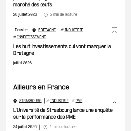
marché des œufs
20 juillet 2026
2 min de lecture
Dossier
BRETAGNE
#
INDUSTRIE
Ajout
#
INVESTISSEMENT
Les huit investissements qui vont marquer la
Bretagne
juillet 2026
Ailleurs en France
STRASBOURG
#
INDUSTRIE
#
PME
Ajout
L'Université de Strasbourg lance une enquête
sur la performance des PME
24 juillet 2026
1 min de lecture