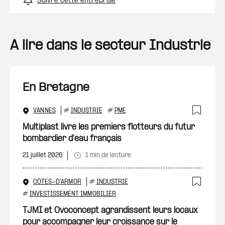
Suivre cette entreprise
A lire dans le secteur Industrie
En Bretagne
VANNES
#
INDUSTRIE
#
PME
Ajout
Multiplast livre les premiers flotteurs du futur
bombardier d'eau français
21 juillet 2026
1 min de lecture
CÔTES-D'ARMOR
#
INDUSTRIE
Ajout
#
INVESTISSEMENT IMMOBILIER
TJMI et Ovoconcept agrandissent leurs locaux
pour accompagner leur croissance sur le