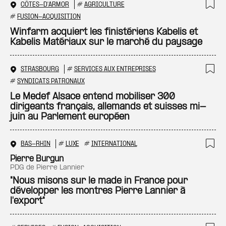
CÔTES-D'ARMOR
#
AGRICULTURE
Ajo
#
FUSION-ACQUISITION
Winfarm acquiert les finistériens Kabelis et
Kabelis Matériaux sur le marché du paysage
STRASBOURG
#
SERVICES AUX ENTREPRISES
Ajo
#
SYNDICATS PATRONAUX
Le Medef Alsace entend mobiliser 300
dirigeants français, allemands et suisses mi-
juin au Parlement européen
BAS-RHIN
#
LUXE
#
INTERNATIONAL
Ajo
Pierre Burgun
PDG de Pierre Lannier
"Nous misons sur le made in France pour
développer les montres Pierre Lannier à
l'export"