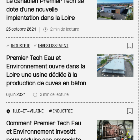
Le canadien Premier Tech se
dote d’une nouvelle
implantation dans la Loire
25 octobre 2024
2 min de lecture
#
INDUSTRIE
#
INVESTISSEMENT
Ajo
Premier Tech Eau et
Environnement ouvre dans la
Loire une usine dédiée à la
production de cuves en béton
6 juin 2024
3 min de lecture
ILLE-ET-VILAINE
#
INDUSTRIE
Ajo
Comment Premier Tech Eau
et Environnement investit