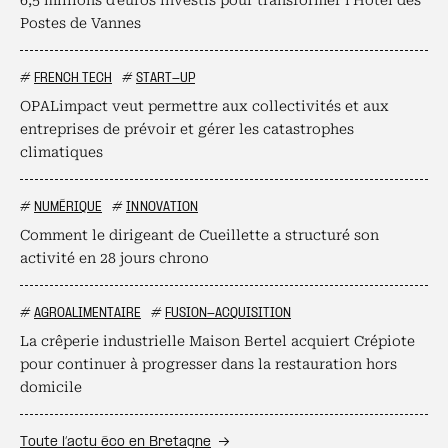
6,5 millions d'euros investis pour transformer l'Hôtel des
Postes de Vannes
#
FRENCH TECH
#
START-UP
OPALimpact veut permettre aux collectivités et aux
entreprises de prévoir et gérer les catastrophes
climatiques
#
NUMÉRIQUE
#
INNOVATION
Comment le dirigeant de Cueillette a structuré son
activité en 28 jours chrono
#
AGROALIMENTAIRE
#
FUSION-ACQUISITION
La crêperie industrielle Maison Bertel acquiert Crépiote
pour continuer à progresser dans la restauration hors
domicile
Toute l’actu éco en Bretagne