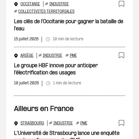
OCCITANIE
#
INDUSTRIE
Ajout
#
COLLECTIVITÉS TERRITORIALES
Les clés de l’Occitanie pour gagner la bataille de
l’eau
15 juillet 2026
10 min de lecture
ARIÈGE
#
INDUSTRIE
#
PME
Ajout
Le groupe HBF innove pour anticiper
l’électrification des usages
10 juillet 2026
1 min de lecture
Ailleurs en France
STRASBOURG
#
INDUSTRIE
#
PME
Ajout
L'Université de Strasbourg lance une enquête