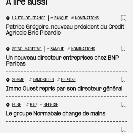
A lire aussi
HAUTS-DE-FRANCE
#
BANQUE
#
NOMINATIONS
Ajo
Patrice Grégoire, nouveau président du Crédit
Agricole Brie Picardie
SEINE-MARITIME
#
BANQUE
#
NOMINATIONS
Ajo
Un nouveau directeur entreprises chez BNP
Paribas
SOMME
#
IMMOBILIER
#
REPRISE
Ajo
Immo Ouest repris par son directeur général
EURE
#
BTP
#
REPRISE
Ajo
Le groupe Normabaie change de mains