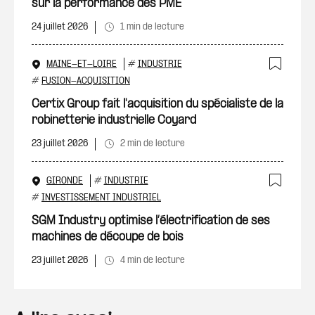
sur la performance des PME
24 juillet 2026
1 min de lecture
MAINE-ET-LOIRE
#
INDUSTRIE
Ajout
#
FUSION-ACQUISITION
Certix Group fait l'acquisition du spécialiste de la
robinetterie industrielle Coyard
23 juillet 2026
2 min de lecture
GIRONDE
#
INDUSTRIE
Ajout
#
INVESTISSEMENT INDUSTRIEL
SGM Industry optimise l’électrification de ses
machines de découpe de bois
23 juillet 2026
4 min de lecture