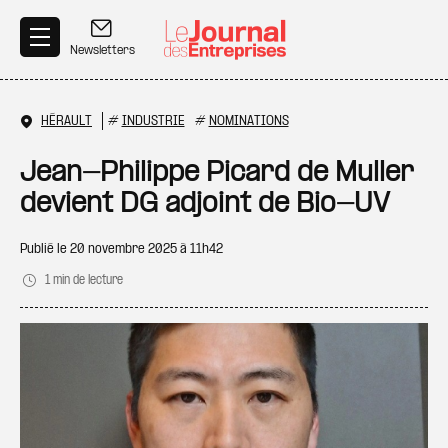
Aller au contenu principal
Newsletters
HÉRAULT
#
INDUSTRIE
#
NOMINATIONS
Jean-Philippe Picard de Muller
devient DG adjoint de Bio-UV
Publié le
20 novembre 2025 à 11h42
1 min de lecture