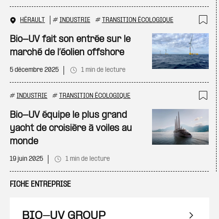
HÉRAULT
#
INDUSTRIE
#
TRANSITION ÉCOLOGIQUE
Ajo
Bio-UV fait son entrée sur le
marché de l’éolien offshore
5 décembre 2025
1 min de lecture
#
INDUSTRIE
#
TRANSITION ÉCOLOGIQUE
Ajo
Bio-UV équipe le plus grand
yacht de croisière à voiles au
monde
19 juin 2025
1 min de lecture
FICHE ENTREPRISE
BIO-UV GROUP