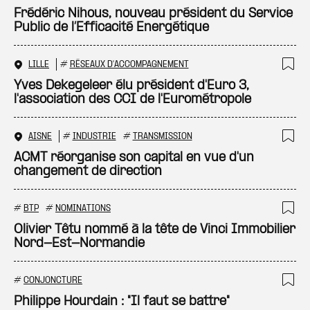
Ajo
Frédéric Nihous, nouveau président du Service
Public de l’Efficacité Energétique
LILLE
#
RÉSEAUX D'ACCOMPAGNEMENT
Ajo
Yves Dekegeleer élu président d'Euro 3,
l'association des CCI de l'Eurométropole
AISNE
#
INDUSTRIE
#
TRANSMISSION
Ajo
ACMT réorganise son capital en vue d'un
changement de direction
#
BTP
#
NOMINATIONS
Ajo
Olivier Têtu nommé à la tête de Vinci Immobilier
Nord-Est-Normandie
#
CONJONCTURE
Ajo
Philippe Hourdain : "Il faut se battre"