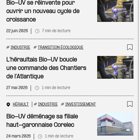
Ajo
Bio-UV se réinvente pour
ouvrir un nouveau cycle de
croissance
22 juin 2026
7 min de lecture
#
INDUSTRIE
#
TRANSITION ÉCOLOGIQUE
Ajo
L’héraultais Bio-UV boucle
une commande des Chantiers
de l’Atlantique
27 mai 2026
1 min de lecture
HÉRAULT
#
INDUSTRIE
#
INVESTISSEMENT
Ajo
Bio-UV déménage sa filiale
haut-garonnaise Corelec
24 mars 2026
1 min de lecture