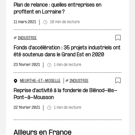
Ajout
Plan de relance : quelles entreprises en
profitent en Lorraine ?
11 mars 2021
10 min de lecture
#
INDUSTRIE
Ajout
Fonds d'accélération : 35 projets industriels ont
été soutenus dans le Grand Est en 2020
23 février 2021
1 min de lecture
MEURTHE-ET-MOSELLE
#
INDUSTRIE
Ajout
Reprise d'activité à la fonderie de Blénod-lès-
Pont-à-Mousson
22 février 2021
1 min de lecture
Ailleurs en France