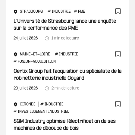
STRASBOURG
#
INDUSTRIE
#
PME
Ajout
L'Université de Strasbourg lance une enquête
sur la performance des PME
24 juillet 2026
1 min de lecture
MAINE-ET-LOIRE
#
INDUSTRIE
Ajout
#
FUSION-ACQUISITION
Certix Group fait l'acquisition du spécialiste de la
robinetterie industrielle Coyard
23 juillet 2026
2 min de lecture
GIRONDE
#
INDUSTRIE
Ajout
#
INVESTISSEMENT INDUSTRIEL
SGM Industry optimise l’électrification de ses
machines de découpe de bois