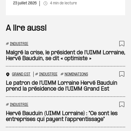
23 juillet 2026
4 min de lecture
A lire aussi
#
INDUSTRIE
Ajo
Malgré la crise, le président de l'UIMM Lorraine,
Hervé Bauduin, se dit « optimiste »
GRAND EST
#
INDUSTRIE
#
NOMINATIONS
Ajo
Le patron de l’UIMM Lorraine Hervé Bauduin
prend la présidence de l’UIMM Grand Est
#
INDUSTRIE
Ajo
Hervé Bauduin (UIMM Lorraine) : "Ce sont les
entreprises qui payent l’apprentissage"