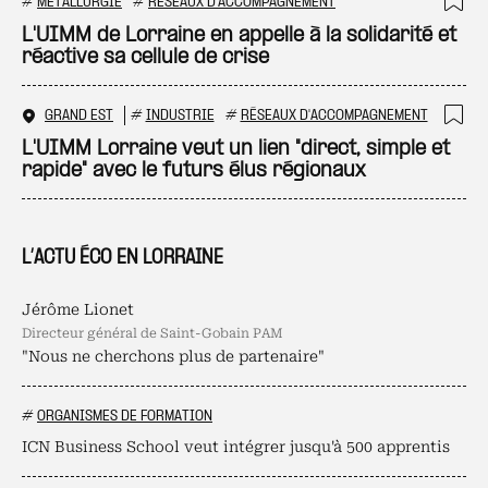
#
MÉTALLURGIE
#
RÉSEAUX D'ACCOMPAGNEMENT
Ajo
L'UIMM de Lorraine en appelle à la solidarité et
réactive sa cellule de crise
GRAND EST
#
INDUSTRIE
#
RÉSEAUX D'ACCOMPAGNEMENT
Ajo
L'UIMM Lorraine veut un lien "direct, simple et
rapide" avec le futurs élus régionaux
L’ACTU ÉCO EN LORRAINE
Jérôme Lionet
directeur général de Saint-Gobain PAM
"Nous ne cherchons plus de partenaire"
#
ORGANISMES DE FORMATION
ICN Business School veut intégrer jusqu'à 500 apprentis