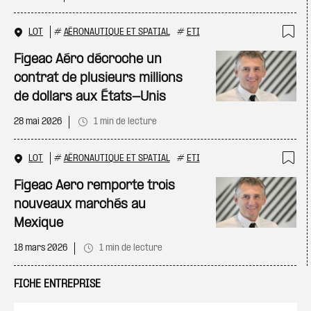
LOT
#
AÉRONAUTIQUE ET SPATIAL
#
ETI
Ajo
Figeac Aéro décroche un
contrat de plusieurs millions
de dollars aux États-Unis
28 mai 2026
1 min de lecture
LOT
#
AÉRONAUTIQUE ET SPATIAL
#
ETI
Ajo
Figeac Aero remporte trois
nouveaux marchés au
Mexique
18 mars 2026
1 min de lecture
FICHE ENTREPRISE