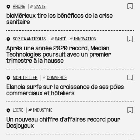
RHÔNE
#
SANTÉ
Ajo
bioMérieux tire les bénéfices de la crise
sanitaire
SOPHIA ANTIPOLIS
#
SANTÉ
#
INNOVATION
Ajo
Après une année 2020 record, Median
Technologies poursuit avec un premier
trimestre à la hausse
MONTPELLIER
#
COMMERCE
Ajo
Elancia surfe sur la croissance de ses pôles
commerciaux et hôteliers
LOIRE
#
INDUSTRIE
Ajo
Un nouveau chiffre d'affaires record pour
Desjoyaux