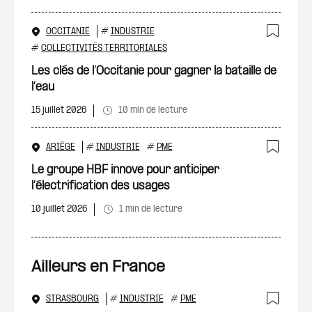
OCCITANIE
#
INDUSTRIE
Ajout
#
COLLECTIVITÉS TERRITORIALES
Les clés de l’Occitanie pour gagner la bataille de
l’eau
15 juillet 2026
10 min de lecture
ARIÈGE
#
INDUSTRIE
#
PME
Ajout
Le groupe HBF innove pour anticiper
l’électrification des usages
10 juillet 2026
1 min de lecture
Ailleurs en France
STRASBOURG
#
INDUSTRIE
#
PME