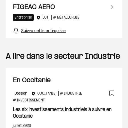
FIGEAC AERO
Entreprise
LOT
#
MÉTALLURGIE
Suivre cette entreprise
A lire dans le secteur Industrie
En Occitanie
Dossier
OCCITANIE
#
INDUSTRIE
Ajout
#
INVESTISSEMENT
Les six investissements industriels à suivre en
Occitanie
juillet 2026