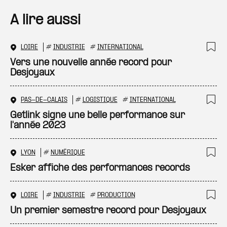
A lire aussi
LOIRE
#
INDUSTRIE
#
INTERNATIONAL
Ajo
Vers une nouvelle année record pour
Desjoyaux
PAS-DE-CALAIS
#
LOGISTIQUE
#
INTERNATIONAL
Ajo
Getlink signe une belle performance sur
l'année 2023
LYON
#
NUMÉRIQUE
Ajo
Esker affiche des performances records
LOIRE
#
INDUSTRIE
#
PRODUCTION
Ajo
Un premier semestre record pour Desjoyaux