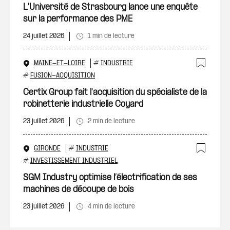
Ajout
L'Université de Strasbourg lance une enquête
sur la performance des PME
24 juillet 2026
1 min de lecture
MAINE-ET-LOIRE
#
INDUSTRIE
Ajout
#
FUSION-ACQUISITION
Certix Group fait l'acquisition du spécialiste de la
robinetterie industrielle Coyard
23 juillet 2026
2 min de lecture
GIRONDE
#
INDUSTRIE
Ajout
#
INVESTISSEMENT INDUSTRIEL
SGM Industry optimise l’électrification de ses
machines de découpe de bois
23 juillet 2026
4 min de lecture