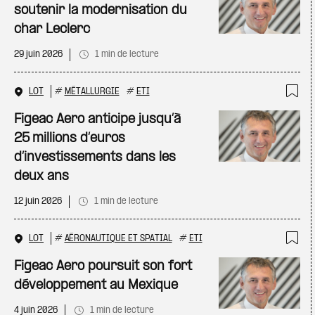
soutenir la modernisation du
char Leclerc
29 juin 2026
1 min de lecture
LOT
#
MÉTALLURGIE
#
ETI
Ajo
Figeac Aero anticipe jusqu’à
25 millions d’euros
d’investissements dans les
deux ans
12 juin 2026
1 min de lecture
LOT
#
AÉRONAUTIQUE ET SPATIAL
#
ETI
Ajo
Figeac Aero poursuit son fort
développement au Mexique
4 juin 2026
1 min de lecture