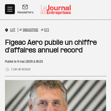
Aller au contenu principal
Newsletters
LOT
#
INDUSTRIE
#
ETI
Figeac Aero publie un chiffre
d’affaires annuel record
Publié le
6 mai 2026 à 8h33
1 min de lecture