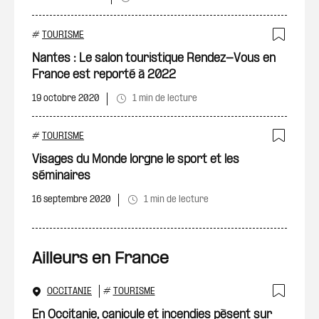
#
TOURISME
Ajout
Nantes : Le salon touristique Rendez-Vous en
France est reporté à 2022
19 octobre 2020
1 min de lecture
#
TOURISME
Ajout
Visages du Monde lorgne le sport et les
séminaires
16 septembre 2020
1 min de lecture
Ailleurs en France
OCCITANIE
#
TOURISME
Ajout
En Occitanie, canicule et incendies pèsent sur