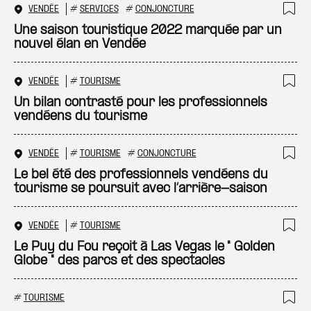
VENDÉE
#
SERVICES
#
CONJONCTURE
Ajo
Une saison touristique 2022 marquée par un
nouvel élan en Vendée
VENDÉE
#
TOURISME
Ajo
Un bilan contrasté pour les professionnels
vendéens du tourisme
VENDÉE
#
TOURISME
#
CONJONCTURE
Ajo
Le bel été des professionnels vendéens du
tourisme se poursuit avec l’arrière-saison
VENDÉE
#
TOURISME
Ajo
Le Puy du Fou reçoit à Las Vegas le " Golden
Globe " des parcs et des spectacles
#
TOURISME