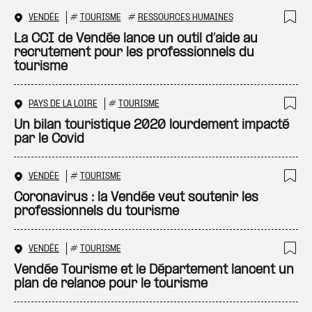
VENDÉE
#
TOURISME
#
RESSOURCES HUMAINES
Ajo
La CCI de Vendée lance un outil d’aide au
recrutement pour les professionnels du
tourisme
PAYS DE LA LOIRE
#
TOURISME
Ajo
Un bilan touristique 2020 lourdement impacté
par le Covid
VENDÉE
#
TOURISME
Ajo
Coronavirus : la Vendée veut soutenir les
professionnels du tourisme
VENDÉE
#
TOURISME
Ajo
Vendée Tourisme et le Département lancent un
plan de relance pour le tourisme