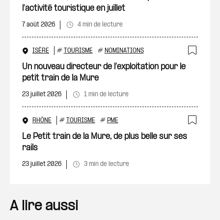
l’activité touristique en juillet
7 août 2026
4 min de lecture
ISÈRE
#
TOURISME
#
NOMINATIONS
Ajout
Un nouveau directeur de l’exploitation pour le
petit train de la Mure
23 juillet 2026
1 min de lecture
RHÔNE
#
TOURISME
#
PME
Ajout
Le Petit train de la Mure, de plus belle sur ses
rails
23 juillet 2026
3 min de lecture
A lire aussi