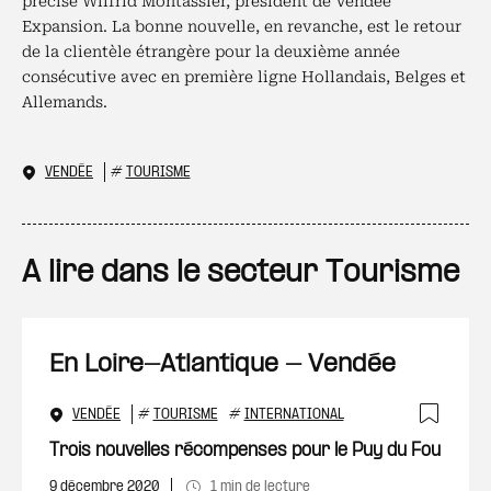
précise Wilfrid Montassier, président de Vendée
Expansion. La bonne nouvelle, en revanche, est le retour
de la clientèle étrangère pour la deuxième année
consécutive avec en première ligne Hollandais, Belges et
Allemands.
VENDÉE
#
TOURISME
A lire dans le secteur Tourisme
En Loire-Atlantique - Vendée
VENDÉE
#
TOURISME
#
INTERNATIONAL
Ajout
Trois nouvelles récompenses pour le Puy du Fou
9 décembre 2020
1 min de lecture