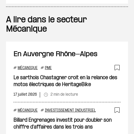
A lire dans le secteur
Mécanique
En Auvergne Rhône-Alpes
#
MÉCANIQUE
#
PME
Ajout
Le sarthois Chastagner croit en la relance des
motos électriques de HeritageBike
17 juillet 2026
2 min de lecture
#
MÉCANIQUE
#
INVESTISSEMENT INDUSTRIEL
Ajout
Billard Engrenages investit pour doubler son
chiffre d’affaires dans les trois ans