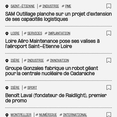
SAINT-ÉTIENNE
#
INDUSTRIE
#
PME
Ajo
SAM Outillage planche sur un projet d’extension
de ses capacités logistiques
LOIRE
#
SERVICES
#
IMPLANTATION
Ajo
Loire Aéro Maintenance pose ses valises à
l'aéroport Saint-Etienne Loire
ISÈRE
#
INDUSTRIE
#
INNOVATION
Ajo
Groupe Gonzales fabrique un robot géant
pour la centrale nucléaire de Cadarache
ISÈRE
#
SPORT
Ajo
Benoît Laval (fondateur de Raidlight), premier
de promo
MONTPELLIER
#
NUMÉRIQUE
#
INTERNATIONAL