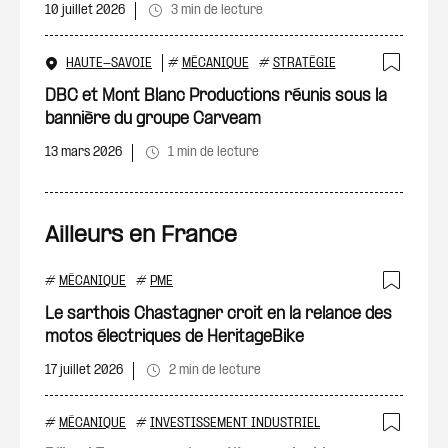
10 juillet 2026
3 min de lecture
HAUTE-SAVOIE
#
MÉCANIQUE
#
STRATÉGIE
Ajout
DBC et Mont Blanc Productions réunis sous la
bannière du groupe Carveam
13 mars 2026
1 min de lecture
Ailleurs en France
#
MÉCANIQUE
#
PME
Ajout
Le sarthois Chastagner croit en la relance des
motos électriques de HeritageBike
17 juillet 2026
2 min de lecture
#
MÉCANIQUE
#
INVESTISSEMENT INDUSTRIEL