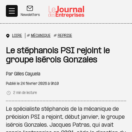
Aller au contenu principal
Newsletters
LOIRE
#
MÉCANIQUE
#
REPRISE
Le stéphanois PSI rejoint le
groupe isérois Gonzales
Par
Gilles Cayuela
Publié le
24 février 2026 à 9h10
2 min de lecture
Le spécialiste stéphanois de la mécanique de
précision PSI a rejoint, début janvier, le groupe
isérois Gonzales. Jacques Patras, qui avait