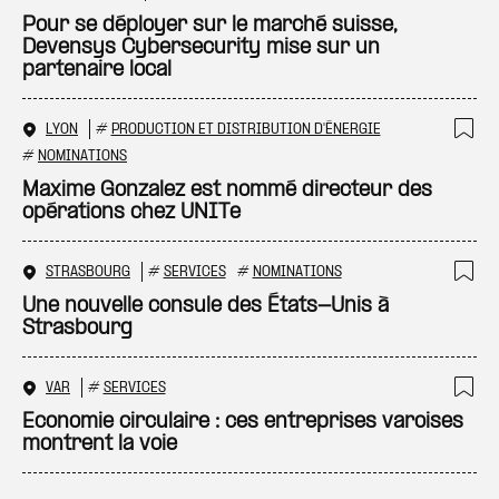
Ajo
Pour se déployer sur le marché suisse,
Devensys Cybersecurity mise sur un
partenaire local
LYON
#
PRODUCTION ET DISTRIBUTION D'ÉNERGIE
Ajo
#
NOMINATIONS
Maxime Gonzalez est nommé directeur des
opérations chez UNITe
STRASBOURG
#
SERVICES
#
NOMINATIONS
Ajo
Une nouvelle consule des États-Unis à
Strasbourg
VAR
#
SERVICES
Ajo
Economie circulaire : ces entreprises varoises
montrent la voie