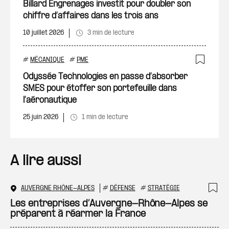
Ajout
Billard Engrenages investit pour doubler son
chiffre d’affaires dans les trois ans
10 juillet 2026
3 min de lecture
#
MÉCANIQUE
#
PME
Ajout
Odyssée Technologies en passe d’absorber
SMES pour étoffer son portefeuille dans
l’aéronautique
25 juin 2026
1 min de lecture
A lire aussi
AUVERGNE RHÔNE-ALPES
#
DÉFENSE
#
STRATÉGIE
Ajo
Les entreprises d’Auvergne-Rhône-Alpes se
préparent à réarmer la France