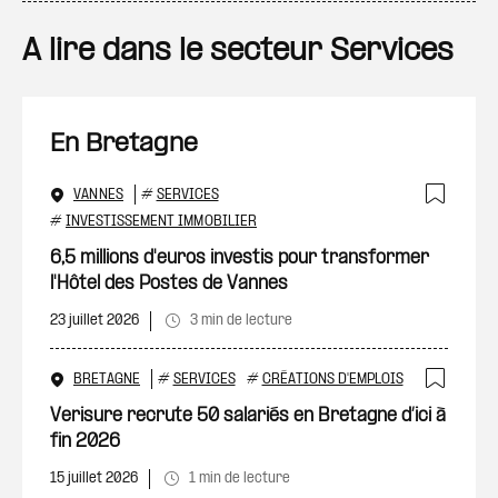
A lire dans le secteur Services
En Bretagne
VANNES
#
SERVICES
Ajout
#
INVESTISSEMENT IMMOBILIER
6,5 millions d'euros investis pour transformer
l'Hôtel des Postes de Vannes
23 juillet 2026
3 min de lecture
BRETAGNE
#
SERVICES
#
CRÉATIONS D'EMPLOIS
Ajout
Verisure recrute 50 salariés en Bretagne d’ici à
fin 2026
15 juillet 2026
1 min de lecture