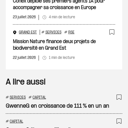
Ajout
Conex déploie ses premiers agents IA pour
accompagner sa croissance en Europe
23 juillet 2026
4 min de lecture
GRAND EST
#
SERVICES
#
RSE
Ajout
Mission Nature finance deux projets de
biodiversité en Grand Est
22 juillet 2026
1 min de lecture
A lire aussi
#
SERVICES
#
CAPITAL
Ajo
GwenneG en croissance de 111 % en un an
#
CAPITAL