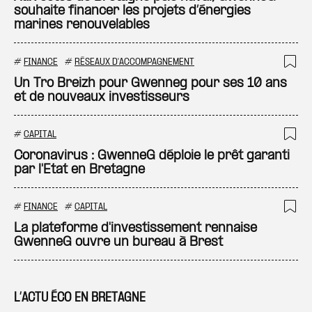
souhaite financer les projets d’énergies
marines renouvelables
#
FINANCE
#
RÉSEAUX D'ACCOMPAGNEMENT
Ajo
Un Tro Breizh pour Gwenneg pour ses 10 ans
et de nouveaux investisseurs
#
CAPITAL
Ajo
Coronavirus : GwenneG déploie le prêt garanti
par l'Etat en Bretagne
#
FINANCE
#
CAPITAL
Ajo
La plateforme d'investissement rennaise
GwenneG ouvre un bureau à Brest
L’ACTU ÉCO EN BRETAGNE