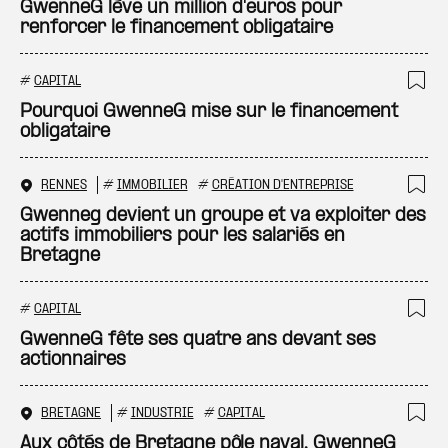
Ajo
GwenneG lève un million d'euros pour
renforcer le financement obligataire
#
CAPITAL
Ajo
Pourquoi GwenneG mise sur le financement
obligataire
RENNES
#
IMMOBILIER
#
CRÉATION D'ENTREPRISE
Ajo
Gwenneg devient un groupe et va exploiter des
actifs immobiliers pour les salariés en
Bretagne
#
CAPITAL
Ajo
GwenneG fête ses quatre ans devant ses
actionnaires
BRETAGNE
#
INDUSTRIE
#
CAPITAL
Ajo
Aux côtés de Bretagne pôle naval, GwenneG