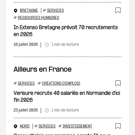
BRETAGNE
#
SERVICES
Ajout
#
RESSOURCES HUMAINES
In Extenso Bretagne prévoit 70 recrutements
en 2026
10 juillet 2026
1 min de lecture
Ailleurs en France
#
SERVICES
#
CRÉATIONS D'EMPLOIS
Ajout
Verisure recrute 40 salariés en Normandie d’ici
fin 2026
23 juillet 2026
1 min de lecture
NORD
#
SERVICES
#
INVESTISSEMENT