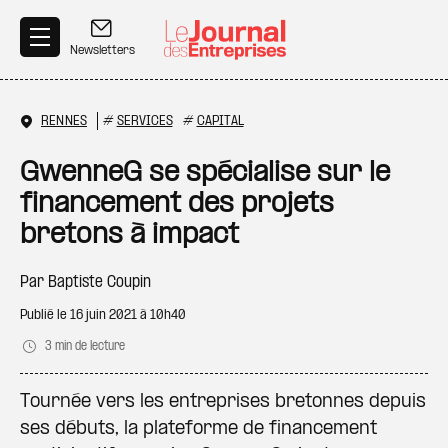
Aller au contenu principal
Newsletters
RENNES
#
SERVICES
#
CAPITAL
GwenneG se spécialise sur le
financement des projets
bretons à impact
Par
Baptiste Coupin
Publié le
16 juin 2021 à 10h40
3 min de lecture
Tournée vers les entreprises bretonnes depuis
ses débuts, la plateforme de financement