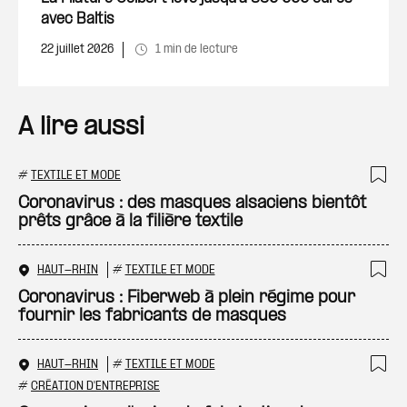
avec Baltis
22 juillet 2026
1 min de lecture
A lire aussi
#
TEXTILE ET MODE
Ajo
Coronavirus : des masques alsaciens bientôt
prêts grâce à la filière textile
HAUT-RHIN
#
TEXTILE ET MODE
Ajo
Coronavirus : Fiberweb à plein régime pour
fournir les fabricants de masques
HAUT-RHIN
#
TEXTILE ET MODE
Ajo
#
CRÉATION D'ENTREPRISE