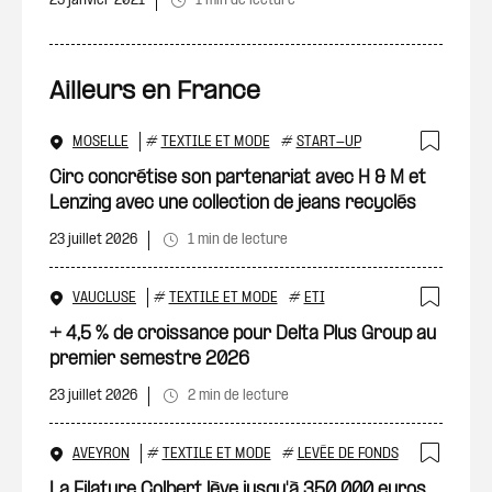
25 janvier 2021
1 min de lecture
Ailleurs en France
MOSELLE
#
TEXTILE ET MODE
#
START-UP
Ajout
Circ concrétise son partenariat avec H & M et
Lenzing avec une collection de jeans recyclés
23 juillet 2026
1 min de lecture
VAUCLUSE
#
TEXTILE ET MODE
#
ETI
Ajout
+ 4,5 % de croissance pour Delta Plus Group au
premier semestre 2026
23 juillet 2026
2 min de lecture
AVEYRON
#
TEXTILE ET MODE
#
LEVÉE DE FONDS
Ajout
La Filature Colbert lève jusqu'à 350 000 euros