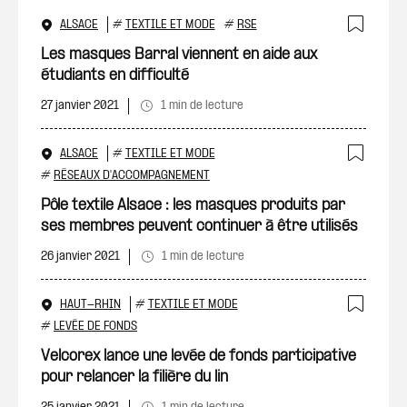
ALSACE
#
TEXTILE ET MODE
#
RSE
Ajout
Les masques Barral viennent en aide aux
étudiants en difficulté
27 janvier 2021
1 min de lecture
ALSACE
#
TEXTILE ET MODE
Ajout
#
RÉSEAUX D'ACCOMPAGNEMENT
Pôle textile Alsace : les masques produits par
ses membres peuvent continuer à être utilisés
26 janvier 2021
1 min de lecture
HAUT-RHIN
#
TEXTILE ET MODE
Ajout
#
LEVÉE DE FONDS
Velcorex lance une levée de fonds participative
pour relancer la filière du lin