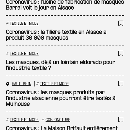
Coronavirus : l'usine de fabrication de masques
Barral voit le jour en Alsace
#
TEXTILE ET MODE
Ajo
Coronavirus : la filière textile en Alsace a
produit 30 000 masques
#
TEXTILE ET MODE
Ajo
Les masques, déjà un lointain eldorado pour
l'industrie textile ?
HAUT-RHIN
#
TEXTILE ET MODE
Ajo
Coronavirus : les masques produits par
l'industrie alsacienne pourront être testés à
Mulhouse
#
TEXTILE ET MODE
#
CONJONCTURE
Ajo
Coronavirus : La Maison Brifault entièrement