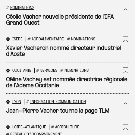
#
NOMINATIONS
Ajo
Cécile Vacher nouvelle présidente de l’IFA
Grand Ouest
ISÈRE
#
AGROALIMENTAIRE
#
NOMINATIONS
Ajo
Xavier Vacheron nommé directeur industriel
d’Aoste
OCCITANIE
#
SERVICES
#
NOMINATIONS
Ajo
Céline Vachey est nommée directrice régionale
de l'Ademe Occitanie
LYON
#
INFORMATION-COMMUNICATION
Ajo
Jean-Pierre Vacher tourne la page TLM
LOIRE-ATLANTIQUE
#
AGRICULTURE
#
RÉSEAUX D'ACCOMPAGNEMENT