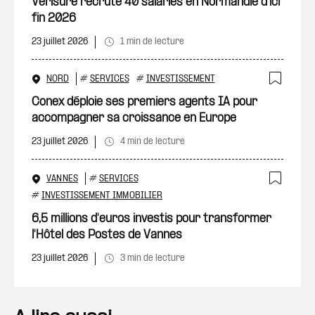
Ajout
Verisure recrute 40 salariés en Normandie d’ici
fin 2026
23 juillet 2026
1 min de lecture
NORD
#
SERVICES
#
INVESTISSEMENT
Ajout
Conex déploie ses premiers agents IA pour
accompagner sa croissance en Europe
23 juillet 2026
4 min de lecture
VANNES
#
SERVICES
Ajout
#
INVESTISSEMENT IMMOBILIER
6,5 millions d'euros investis pour transformer
l'Hôtel des Postes de Vannes
23 juillet 2026
3 min de lecture