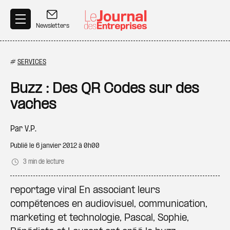
Aller au contenu principal
Newsletters
#
SERVICES
Buzz : Des QR Codes sur des
vaches
Par
V.P.
Publié le
6 janvier 2012 à 0h00
3 min de lecture
reportage viral En associant leurs
compétences en audiovisuel, communication,
marketing et technologie, Pascal, Sophie,