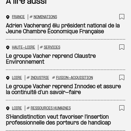
A lire aussi
FRANCE
#
NOMINATIONS
Ajo
Adrien Vacherand élu président national de la
Jeune Chambre Économique Française
HAUTE-LOIRE
#
SERVICES
Ajo
Le groupe Vacher reprend Claustre
Environnement
LOIRE
#
INDUSTRIE
#
FUSION-ACQUISITION
Ajo
Le groupe Vacher reprend Innodec et assure
la continuité d'un savoir-faire
LOIRE
#
RESSOURCES HUMAINES
Ajo
S'Handistinction veut favoriser l'insertion
professionnelle des porteurs de handicap