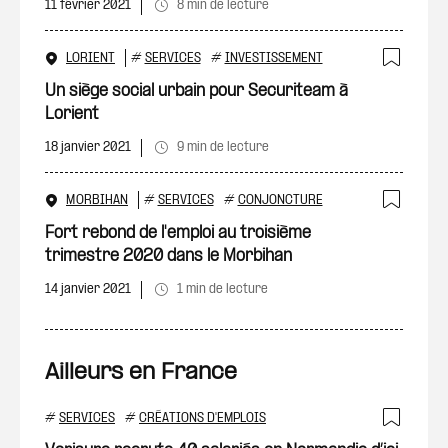
11 février 2021
8 min de lecture
LORIENT
#
SERVICES
#
INVESTISSEMENT
Ajout
Un siège social urbain pour Securiteam à
Lorient
18 janvier 2021
9 min de lecture
MORBIHAN
#
SERVICES
#
CONJONCTURE
Ajout
Fort rebond de l'emploi au troisième
trimestre 2020 dans le Morbihan
14 janvier 2021
1 min de lecture
Ailleurs en France
#
SERVICES
#
CRÉATIONS D'EMPLOIS