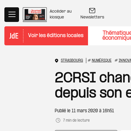
Aller au contenu principal
Accéder au
Newsletters
kiosque
Thématiqu
Voir les éditions locales
économiqu
STRASBOURG
#
NUMÉRIQUE
#
INNOV
2CRSI chang
depuis son 
Publié le
11 mars 2020 à 16h51
7 min de lecture