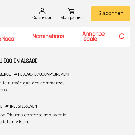
S'abonner
Connexion
Mon panier
s
Annonce
Nominations
prises
légale
Recher
U ÉCO EN ALSACE
MERCE
#
RÉSEAUX D'ACCOMPAGNEMENT
clic numérique des commerces
iens
TÉ
#
INVESTISSEMENT
on Pharma conforte son avenir
riel en Alsace