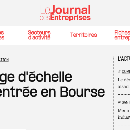
es
Secteurs
Fiche
Territoires
es
d'activité
entre
L’ACT
ATION
#
COM
e d'échelle
Le dé
alsac
entrée en Bourse
#
SAN
Menic
indust