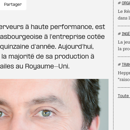
#
ORGA
Partager
Le Ré
dans l
serveurs à haute performance, est
#
INGÉ
rasbourgeoise à l'entreprise cotée
La je
quinzaine d'année. Aujourd'hui,
la pr
e la majorité de sa production à
#
TRA
 ailes au Royaume-Uni.
Heppne
"raiso
Toute 