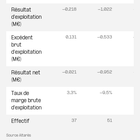
-0,218
-1,022
-7
Résultat
d'exploitation
(M€)
0,131
-0,533
-6
Excédent
brut
d’exploitation
(M€)
-0,021
-0,952
-7
Résultat net
(M€)
3,3%
-9,5%
-7
Taux de
marge brute
d'exploitation
37
51
Effectif
Source Altarès