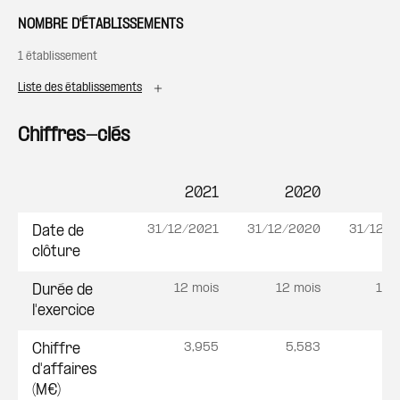
NOMBRE D'ÉTABLISSEMENTS
1 établissement
Liste des établissements
Chiffres-clés
2021
2020
2
Postes
31/12/2021
31/12/2020
31/12/2
Date de
clôture
12 mois
12 mois
12 
Durée de
l'exercice
3,955
5,583
9
Chiffre
d'affaires
(M€)