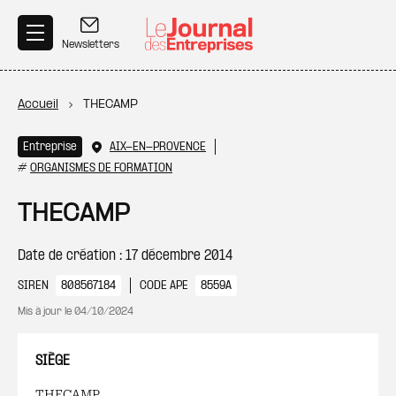
Aller au contenu principal
Newsletters
Fil d'Ariane
Accueil
THECAMP
Entreprise
AIX-EN-PROVENCE
#
ORGANISMES DE FORMATION
THECAMP
Date de création : 17 décembre 2014
SIREN
808567184
CODE APE
8559A
Mis à jour le
04/10/2024
SIÈGE
THECAMP