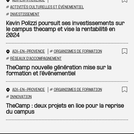
AIX-EN-PROVENCE
Ajo
#
ACTIVITÉS CULTURELLES ET ÉVÉNEMENTIEL
#
INVESTISSEMENT
Kevin Polizzi poursuit ses investissements sur
le campus thecamp et vise la rentabilité en
2024
AIX-EN-PROVENCE
#
ORGANISMES DE FORMATION
Ajo
#
RÉSEAUX D'ACCOMPAGNEMENT
TheCamp nouvelle génération mise sur la
formation et l'événementiel
AIX-EN-PROVENCE
#
ORGANISMES DE FORMATION
Ajo
#
INNOVATION
TheCamp : deux projets en lice pour la reprise
du campus