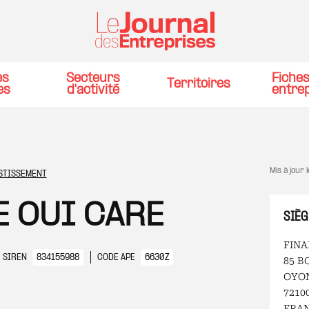
es
Secteurs
Fiche
Territoires
es
d'activité
entre
Mis à jour 
ESTISSEMENT
E OUI CARE
SIÈG
FINA
SIREN
834155988
CODE APE
6630Z
85 B
OYO
7210
FRA