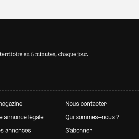
territoire en 5 minutes, chaque jour.
e page
magazine
Nous contacter
e annonce légale
Qui sommes-nous ?
es annonces
S'abonner