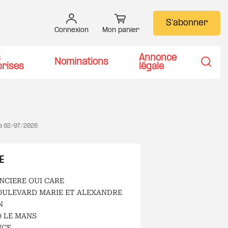
S'abonner
Connexion
Mon panier
s
Annonce
Nominations
prises
légale
Recher
le
02/07/2026
E
NCIERE OUI CARE
OULEVARD MARIE ET ALEXANDRE
N
0 LE MANS
NCE