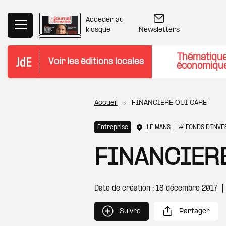
Aller au contenu principal
Accéder au
Newsletters
kiosque
Thématiqu
Voir les éditions locales
économiqu
Fil d'Ariane
Accueil
FINANCIERE OUI CARE
Entreprise
LE MANS
#
FONDS D'INV
FINANCIER
Date de création : 18 décembre 2017
Suivre
Partager