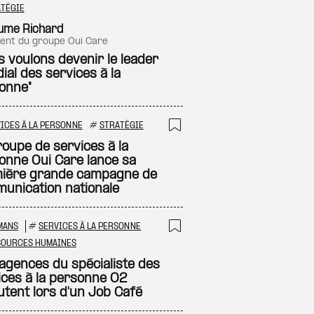
 à ma sélection
Ajouter à ma sél
TÉGIE
aume Richard
ident du groupe Oui Care
s voulons devenir le leader
ial des services à la
onne"
ICES À LA PERSONNE
#
STRATÉGIE
 à ma sélection
Ajouter à ma sél
roupe de services à la
onne Oui Care lance sa
ière grande campagne de
unication nationale
MANS
#
SERVICES À LA PERSONNE
 à ma sélection
Ajouter à ma sél
SOURCES HUMAINES
agences du spécialiste des
ices à la personne O2
utent lors d'un Job Café