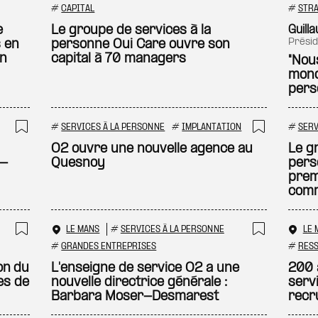
Ajouter à ma sélection
Ajouter
#
CAPITAL
#
STRA
e
Le groupe de services à la
Guill
prés
 en
personne Oui Care ouvre son
en
capital à 70 managers
"Nou
mond
pers
#
SERVICES À LA PERSONNE
#
IMPLANTATION
#
SERV
Ajouter à ma sélection
Ajouter
O2 ouvre une nouvelle agence au
Le g
e-
Quesnoy
pers
prem
comm
LE MANS
#
SERVICES À LA PERSONNE
LE 
Ajouter à ma sélection
Ajouter
#
GRANDES ENTREPRISES
#
RES
on du
L'enseigne de service O2 a une
200 
es de
nouvelle directrice générale :
serv
Barbara Moser-Desmarest
recr