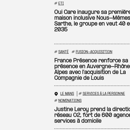
#
ETI
Oui Care inaugure sa premièr
maison inclusive Nous-Mêmes
Sarthe, le groupe en veut 40 
2035
#
SANTÉ
#
FUSION-ACQUISITION
France Présence renforce sa
présence en Auvergne-Rhôn
Alpes avec l'acquisition de La
Compagnie de Louis
LE MANS
#
SERVICES À LA PERSONNE
#
NOMINATIONS
Justine Leroy prend la directi
réseau O2, fort de 600 agenc
services à domicile