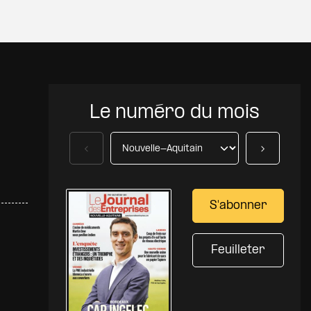
Le numéro du mois
Précédent
Suivant
S'abonner
Feuilleter