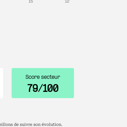
15
12
Score secteur
79/100
illons de suivre son évolution.