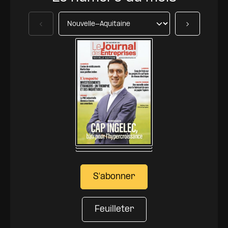
Précédent
Suivant
S'abonner
Feuilleter