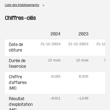
Liste des établissements
Chiffres-clés
2024
2023
2
Postes
31/12/2024
31/12/2023
31/12/
Date de
clôture
12 mois
12 mois
12 
Durée de
l'exercice
0,103
0,325
0
Chiffre
d'affaires
(M€)
-0,811
-1,249
-0
Résultat
d'exploitation