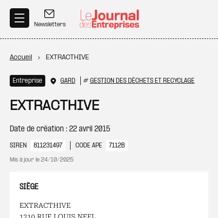
Aller au contenu principal
Newsletters
Fil d'Ariane
Accueil
EXTRACTHIVE
Entreprise
GARD
#
GESTION DES DÉCHETS ET RECYCLAGE
EXTRACTHIVE
Date de création : 22 avril 2015
SIREN
811231497
CODE APE
7112B
Mis à jour le
24/10/2025
SIÈGE
EXTRACTHIVE
1210 RUE LOUIS NEEL