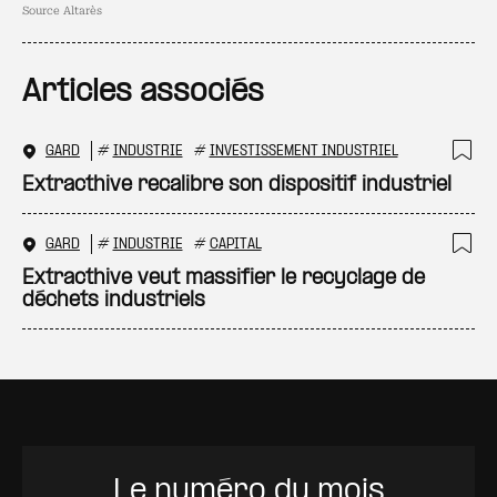
Source Altarès
Articles associés
GARD
#
INDUSTRIE
#
INVESTISSEMENT INDUSTRIEL
Ajo
Extracthive recalibre son dispositif industriel
GARD
#
INDUSTRIE
#
CAPITAL
Ajo
Extracthive veut massifier le recyclage de
déchets industriels
Le numéro du mois