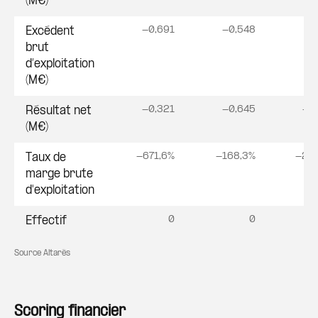
(M€)
-0,691
-0,548
-0
Excédent
brut
d’exploitation
(M€)
-0,321
-0,645
-0
Résultat net
(M€)
-671,6%
-168,3%
-20
Taux de
marge brute
d'exploitation
0
0
Effectif
Source Altarès
Scoring financier