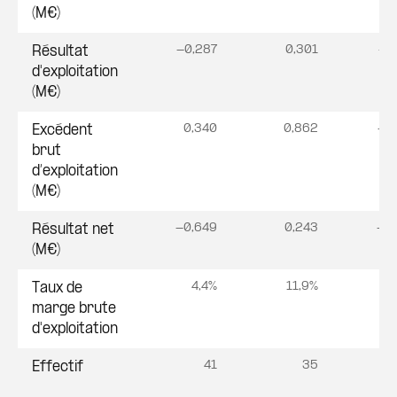
(M€)
-0,287
0,301
-1
Résultat
d'exploitation
(M€)
0,340
0,862
-0
Excédent
brut
d’exploitation
(M€)
-0,649
0,243
-1,
Résultat net
(M€)
4,4%
11,9%
-6
Taux de
marge brute
d'exploitation
41
35
Effectif