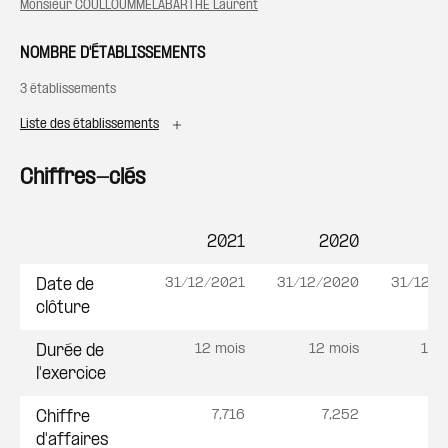
Monsieur COULLOUMMELABARTHE Laurent
NOMBRE D'ÉTABLISSEMENTS
3 établissements
Liste des établissements
Chiffres-clés
2021
2020
2
Postes
31/12/2021
31/12/2020
31/12/2
Date de
clôture
12 mois
12 mois
12 
Durée de
l'exercice
7,716
7,252
6
Chiffre
d'affaires