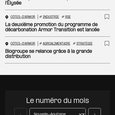
l’Élysée
CÔTES-D'ARMOR
#
INDUSTRIE
#
RSE
Ajo
La deuxième promotion du programme de
décarbonation Armor Transition est lancée
CÔTES-D'ARMOR
#
AGROALIMENTAIRE
#
STRATÉGIE
Ajo
Biogroupe se relance grâce à la grande
distribution
Le numéro du mois