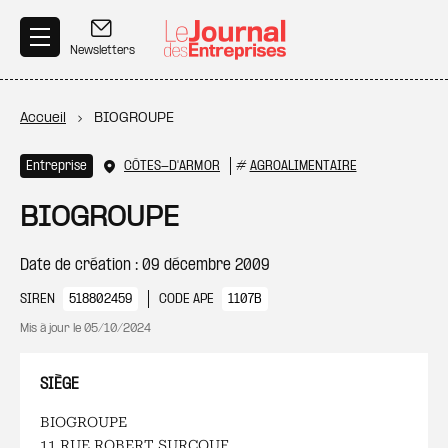
Aller au contenu principal
Newsletters
Fil d'Ariane
Accueil
BIOGROUPE
Entreprise
CÔTES-D'ARMOR
#
AGROALIMENTAIRE
BIOGROUPE
Date de création : 09 décembre 2009
SIREN
518802459
CODE APE
1107B
Mis à jour le
05/10/2024
SIÈGE
BIOGROUPE
11 RUE ROBERT SURCOUF