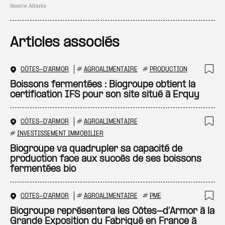
Source Altarès
Articles associés
CÔTES-D'ARMOR
#
AGROALIMENTAIRE
#
PRODUCTION
Ajo
Boissons fermentées : Biogroupe obtient la
certification IFS pour son site situé à Erquy
CÔTES-D'ARMOR
#
AGROALIMENTAIRE
Ajo
#
INVESTISSEMENT IMMOBILIER
Biogroupe va quadrupler sa capacité de
production face aux succès de ses boissons
fermentées bio
CÔTES-D'ARMOR
#
AGROALIMENTAIRE
#
PME
Ajo
Biogroupe représentera les Côtes-d’Armor à la
Grande Exposition du Fabriqué en France à