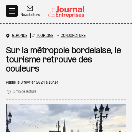
Aller au contenu principal
Newsletters
GIRONDE
#
TOURISME
#
CONJONCTURE
Sur la métropole bordelaise, le
tourisme retrouve des
couleurs
Publié le
8 février 2024 à 15h14
1 min de lecture