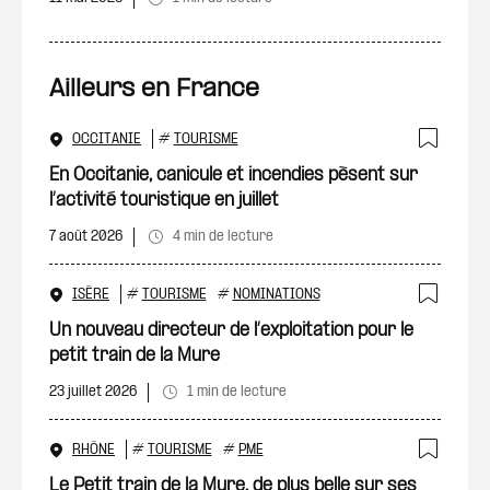
Ailleurs en France
OCCITANIE
#
TOURISME
Ajout
En Occitanie, canicule et incendies pèsent sur
l’activité touristique en juillet
7 août 2026
4 min de lecture
ISÈRE
#
TOURISME
#
NOMINATIONS
Ajout
Un nouveau directeur de l’exploitation pour le
petit train de la Mure
23 juillet 2026
1 min de lecture
RHÔNE
#
TOURISME
#
PME
Ajout
Le Petit train de la Mure, de plus belle sur ses