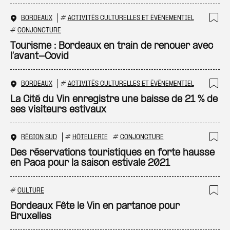
BORDEAUX
#
ACTIVITÉS CULTURELLES ET ÉVÉNEMENTIEL
Ajo
#
CONJONCTURE
Tourisme : Bordeaux en train de renouer avec
l’avant-Covid
BORDEAUX
#
ACTIVITÉS CULTURELLES ET ÉVÉNEMENTIEL
Ajo
La Cité du Vin enregistre une baisse de 21 % de
ses visiteurs estivaux
RÉGION SUD
#
HÔTELLERIE
#
CONJONCTURE
Ajo
Des réservations touristiques en forte hausse
en Paca pour la saison estivale 2021
#
CULTURE
Ajo
Bordeaux Fête le Vin en partance pour
Bruxelles