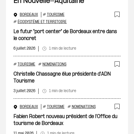
En Nouvelle-Aquitaine
BORDEAUX
#
TOURISME
Ajout
#
ÉCOSYSTÈME ET TERRITOIRE
Le futur "port center" de Bordeaux entre dans
le concret
6 juillet 2026
1 min de lecture
#
TOURISME
#
NOMINATIONS
Ajout
Christelle Chassagne élue présidente d'ADN
Tourisme
3 juillet 2026
1 min de lecture
BORDEAUX
#
TOURISME
#
NOMINATIONS
Ajout
Fabien Robert nouveau président de l’Office du
tourisme de Bordeaux
11 mai 2026
1 min de lecture