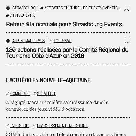
STRASBOURG
#
ACTIVITÉS CULTURELLES ET ÉVÉNEMENTIEL
Ajo
#
ATTRACTIVITÉ
Retour à la normale pour Strasbourg Events
ALPES-MARITIMES
#
TOURISME
Ajo
120 actions réalisées par le Comité Régional du
Tourisme Côte d’Azur en 2018
L’ACTU ÉCO EN NOUVELLE-AQUITAINE
#
COMMERCE
#
STRATÉGIE
À Ligugé, Masaru accélère sa croissance dans le
commerce des jeux vidéo d’occasion
#
INDUSTRIE
#
INVESTISSEMENT INDUSTRIEL
SGM Industry optimise l’électrification de ses machines