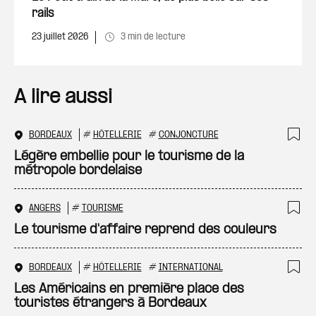
rails
23 juillet 2026
3 min de lecture
A lire aussi
BORDEAUX
#
HÔTELLERIE
#
CONJONCTURE
Ajo
Légère embellie pour le tourisme de la
métropole bordelaise
ANGERS
#
TOURISME
Ajo
Le tourisme d'affaire reprend des couleurs
BORDEAUX
#
HÔTELLERIE
#
INTERNATIONAL
Ajo
Les Américains en première place des
touristes étrangers à Bordeaux