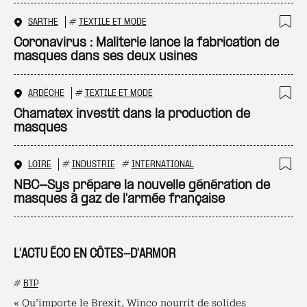
SARTHE
#
TEXTILE ET MODE
Ajo
Coronavirus : Maliterie lance la fabrication de
masques dans ses deux usines
ARDÈCHE
#
TEXTILE ET MODE
Ajo
Chamatex investit dans la production de
masques
LOIRE
#
INDUSTRIE
#
INTERNATIONAL
Ajo
NBC-Sys prépare la nouvelle génération de
masques à gaz de l'armée française
L’ACTU ÉCO EN CÔTES-D'ARMOR
#
BTP
« Qu’importe le Brexit, Winco nourrit de solides