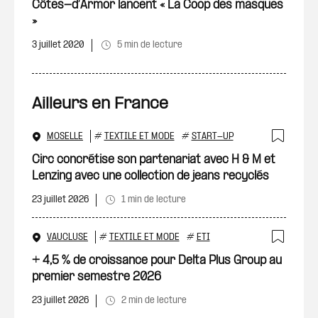
Côtes-d’Armor lancent « La Coop des masques
»
3 juillet 2020
5 min de lecture
Ailleurs en France
MOSELLE
#
TEXTILE ET MODE
#
START-UP
Ajout
Circ concrétise son partenariat avec H & M et
Lenzing avec une collection de jeans recyclés
23 juillet 2026
1 min de lecture
VAUCLUSE
#
TEXTILE ET MODE
#
ETI
Ajout
+ 4,5 % de croissance pour Delta Plus Group au
premier semestre 2026
23 juillet 2026
2 min de lecture