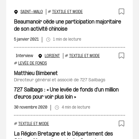
SAINT-MALO
#
TEXTILE ET MODE
Ajout
Beaumanoir cède une participation majoritaire
de son activité chinoise
5 janvier 2021
1 min de lecture
Interview
LORIENT
#
TEXTILE ET MODE
Ajout
#
LEVÉE DE FONDS
Matthieu Bimbenet
directeur général et associé de 727 Sailbags
727 Sailbags : « Une levée de fonds d'un million
d'euros pour voir plus loin »
30 novembre 2020
4 min de lecture
#
TEXTILE ET MODE
Ajout
La Région Bretagne et le Département des