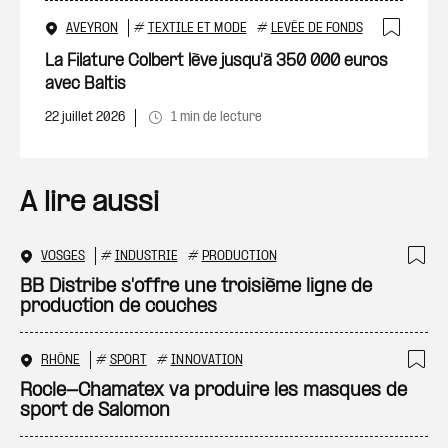
AVEYRON
#
TEXTILE ET MODE
#
LEVÉE DE FONDS
Ajout
La Filature Colbert lève jusqu'à 350 000 euros
avec Baltis
22 juillet 2026
1 min de lecture
A lire aussi
VOSGES
#
INDUSTRIE
#
PRODUCTION
Ajo
BB Distribe s'offre une troisième ligne de
production de couches
RHÔNE
#
SPORT
#
INNOVATION
Ajo
Rocle-Chamatex va produire les masques de
sport de Salomon